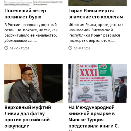
Посеявший ветер
Тиран Раиси мертв:
пожинает бурю
знамение его коллегам
В России начался курортный
Ибрагим Раиси, президент так
сезон. Но, похоже, не так, как
называемой "Исламской
рассчитывало ее начальство,
Республики Иран", разбился
убеждавшее св......
насмерть с вертолетом......
24 ИЮНЯ'2024
20 МАЯ'2024
Верховный муфтий
На Международной
Ливии дал фатву
книжной ярмарке в
против российской
Минске Турция
оккупации
представила книги С.