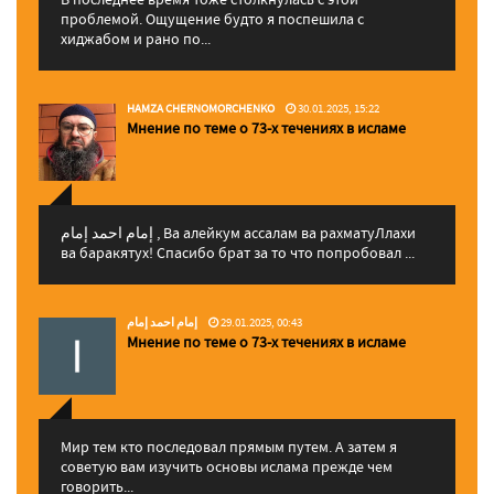
проблемой. Ощущение будто я поспешила с
хиджабом и рано по...
HAMZA CHERNOMORCHENKO
30.01.2025, 15:22
Мнение по теме о 73-х течениях в исламе
إمام احمد إمام , Ва алейкум ассалам ва рахматуЛлахи
ва баракятух! Спасибо брат за то что попробовал ...
إمام احمد إمام
29.01.2025, 00:43
Мнение по теме о 73-х течениях в исламе
Мир тем кто последовал прямым путем. А затем я
советую вам изучить основы ислама прежде чем
говорить...