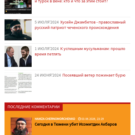
и турок в Вене: кто и что за этим стоит?
5 ИЮЛЯ'2024
Хусейн Джамбетов - православный
русский патриот чеченского происхождения
1 ИЮЛЯ'2024
К успешным мусульманам: прошло
время петлять
24 ИЮНЯ'2024
Посеявший ветер пожинает бурю
ПОСЛЕДНИЕ КОММЕНТАРИИ
HAMZA CHERNOMORCHENKO
03.06.2026, 23:29
Сегодня в Тюмени убит Исомитдин Акбаров