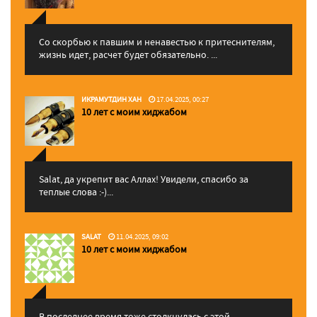
Со скорбью к павшим и ненавестью к притеснителям,
жизнь идет, расчет будет обязательно. ...
ИКРАМУТДИН ХАН
17.04.2025, 00:27
10 лет с моим хиджабом
Salat, да укрепит вас Аллаx! Увидели, спасибо за
теплые слова :-)...
SALAT
11.04.2025, 09:02
10 лет с моим хиджабом
В последнее время тоже столкнулась с этой