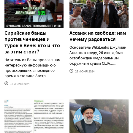
Сирийские банды
Ассанж на свободе: нам
против чеченцев и
нечему радоваться
турок в Вене: кто и что
Основатель WikiLeaks Джулиан
за этим стоит?
Ассанж в среду, 26 июня, был
освобожден Федеральным
Читатель из Вены прислал нам
окружным судом США......
интересную информацию о
происходящих в последнее
28 ИЮНЯ'2024
время в столице Австр......
12 ИЮЛЯ'2024