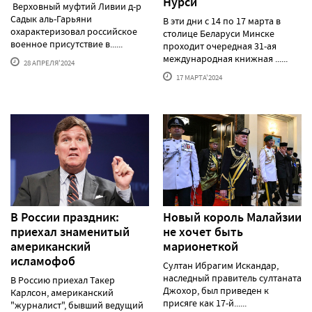
Нурси
Верховный муфтий Ливии д-р
Садык аль-Гарьяни
В эти дни с 14 по 17 марта в
охарактеризовал российское
столице Беларуси Минске
военное присутствие в......
проходит очередная 31-ая
международная книжная ......
28 АПРЕЛЯ'2024
17 МАРТА'2024
В России праздник:
Новый король Малайзии
приехал знаменитый
не хочет быть
американский
марионеткой
исламофоб
Султан Ибрагим Искандар,
наследный правитель султаната
В Россию приехал Такер
Джохор, был приведен к
Карлсон, американский
присяге как 17-й......
"журналист", бывший ведущий