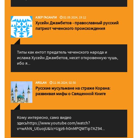
АЗЕР ГАСАНЛИ
02.09.2024, 19:12
Хусейн Джамбетов - православный русский
патриот чеченского происхождения
Типы как ентот предатель чеченского народа и
ислама Хусейн Джамбетов, несет откровенную чушь,
ибо я...
ARSLAN
11.06.2024, 02:50
Русские мусульмане на страже Корана:
pазвеивая мифы о Священной Книге
Кому интересно, само видео
здесьhttps://www.youtube.com/watch?
v=wAhN_UEuojU&lc=Ugz6-h0nMPQWTip7AZ94...