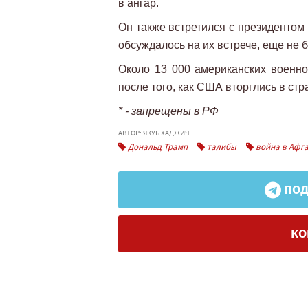
в ангар.
Он также встретился с президентом
обсуждалось на их встрече, еще не
Около 13 000 американских военно
после того, как США вторглись в стра
* - запрещены в РФ
АВТОР: ЯКУБ ХАДЖИЧ
Дональд Трамп
талибы
война в Афг
ПОД
КО