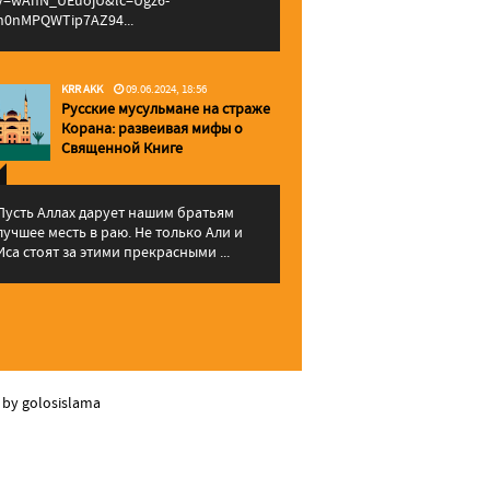
v=wAhN_UEuojU&lc=Ugz6-
h0nMPQWTip7AZ94...
KRR AKK
09.06.2024, 18:56
Русские мусульмане на страже
Корана: pазвеивая мифы о
Священной Книге
Пусть Аллах дарует нашим братьям
лучшее месть в раю. Не только Али и
Иса стоят за этими прекрасными ...
 by golosislama