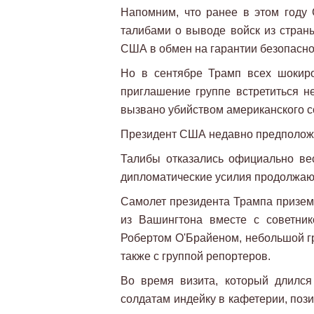
Напомним, что ранее в этом году
талибами о выводе войск из стран
США в обмен на гарантии безопасно
Но в сентябре Трамп всех шокир
приглашение группе встретиться н
вызвано убийством американского с
Президент США недавно предположил
Талибы отказались официально вес
дипломатические усилия продолжают
Самолет президента Трампа призем
из Вашингтона вместе с советни
Робертом О'Брайеном, небольшой гр
также с группой репортеров.
Во время визита, который длился
солдатам индейку в кафетерии, поз