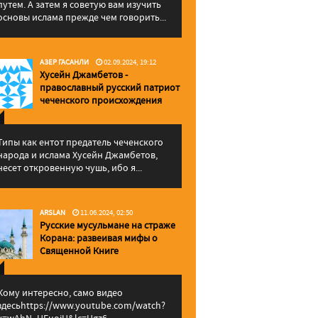
путем. А затем я советую вам изучить
основы ислама прежде чем говорить...
АЗЕР ГАСАНЛИ
02.09.2024, 19:12
Хусейн Джамбетов -
православный русский патриот
чеченского происхождения
Типы как ентот предатель чеченского
народа и ислама Хусейн Джамбетов,
несет откровенную чушь, ибо я...
ARSLAN
11.06.2024, 02:50
Русские мусульмане на страже
Корана: pазвеивая мифы о
Священной Книге
Кому интересно, само видео
здесьhttps://www.youtube.com/watch?