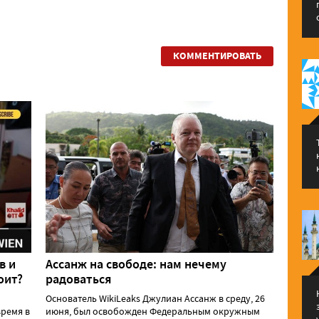
КОММЕНТИРОВАТЬ
в и
Ассанж на свободе: нам нечему
оит?
радоваться
Основатель WikiLeaks Джулиан Ассанж в среду, 26
ремя в
июня, был освобожден Федеральным окружным