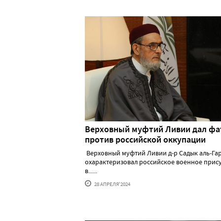
Верховный муфтий Ливии дал фа
против российской оккупации
Верховный муфтий Ливии д-р Садык аль-Га
охарактеризовал российское военное прис
в......
28 АПРЕЛЯ'2024