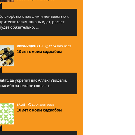
Со скорбью к павшим и ненавестью к
притеснителям, жизнь идет, расчет
будет обязательно. ...
ИКРАМУТДИН ХАН
17.04.2025, 00:27
10 лет с моим хиджабом
Salat, да укрепит вас Аллаx! Увидели,
спасибо за теплые слова :-)...
SALAT
11.04.2025, 09:02
10 лет с моим хиджабом