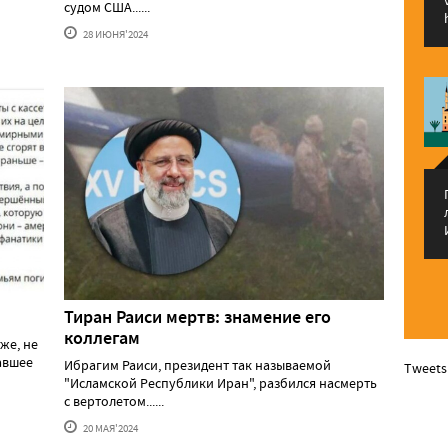
судом США......
28 ИЮНЯ'2024
Тиран Раиси мертв: знамение его
коллегам
же, не
давшее
Ибрагим Раиси, президент так называемой
Tweets
"Исламской Республики Иран", разбился насмерть
с вертолетом......
20 МАЯ'2024