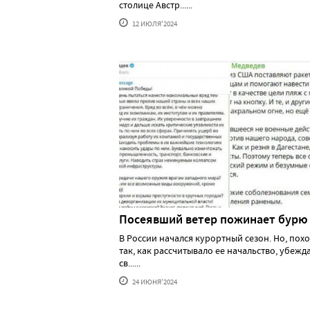
столице Австр......
12 ИЮЛЯ'2024
Посеявший ветер пожинает бурю
В России начался курортный сезон. Но, похо
так, как рассчитывало ее начальство, убеж
св......
24 ИЮНЯ'2024