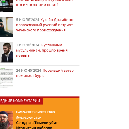
кто и что за этим стоит?
5 ИЮЛЯ'2024
Хусейн Джамбетов -
православный русский патриот
чеченского происхождения
1 ИЮЛЯ'2024
К успешным
мусульманам: прошло время
петлять
24 ИЮНЯ'2024
Посеявший ветер
пожинает бурю
ЕДНИЕ КОММЕНТАРИИ
HAMZA CHERNOMORCHENKO
03.06.2026, 23:29
Сегодня в Тюмени убит
Исомитдин Акбаров