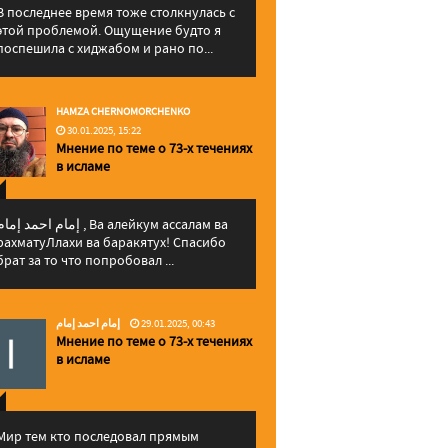
В последнее время тоже столкнулась с
этой проблемой. Ощущение будто я
поспешила с хиджабом и рано по...
HAMZA CHERNOMORCHENKO
30.01.2025, 15:22
Мнение по теме о 73-х течениях
в исламе
إمام احمد إما , Ва алейкум ассалам ва
рахматуЛлахи ва баракятух! Спасибо
брат за то что попробовал ...
إمام احمد إمام
29.01.2025, 00:43
Мнение по теме о 73-х течениях
в исламе
Мир тем кто последовал прямым