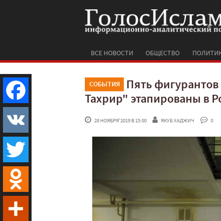
ВСЕ НОВОСТИ
ОБЩЕСТВО
ПОЛИТИ
Пять фигурантов 
СОБЫТИЯ
Тахрир" этапированы в Р
Facebook
 28 НОЯБРЯ'2019 В 15:00
ЯКУБ ХАДЖИЧ
 0
VK
Twitter
Odnoklassniki