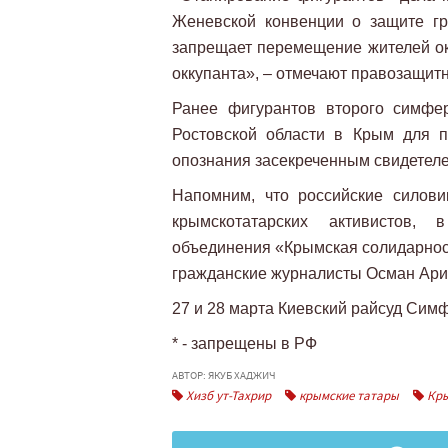
Женевской конвенции о защите гр
запрещает перемещение жителей ок
оккупанта», – отмечают правозащитн
Ранее фигурантов второго симфер
Ростовской области в Крым для п
опознания засекреченным свидетел
Напомним, что российские силов
крымскотатарских активистов,
объединения «Крымская солидарност
гражданские журналисты Осман Ари
27 и 28 марта Киевский райсуд Сим
* - запрещены в РФ
АВТОР: ЯКУБ ХАДЖИЧ
Хизб ут-Тахрир
крымские татары
Кр