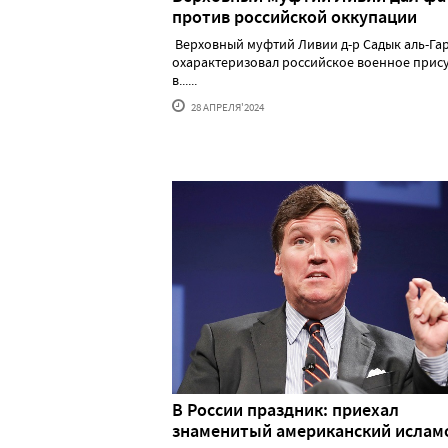
против российской оккупации
Верховный муфтий Ливии д-р Садык аль-Га
охарактеризовал российское военное прис
в......
28 АПРЕЛЯ'2024
В России праздник: приехал
знаменитый американский исла