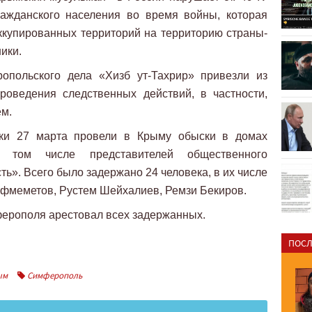
ажданского населения во время войны, которая
купированных территорий на территорию страны-
ики.
опольского дела «Хизб ут-Тахрир» привезли из
роведения следственных действий, в частности,
ем.
ики 27 марта провели в Крыму обыски в домах
 в том числе представителей общественного
ь». Всего было задержано 24 человека, в их числе
фмеметов, Рустем Шейхалиев, Ремзи Бекиров.
ферополя арестовал всех задержанных.​
ПОСЛ
ым
Симферополь