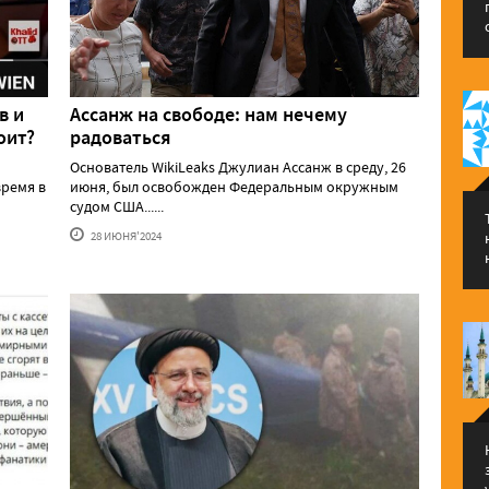
в и
Ассанж на свободе: нам нечему
оит?
радоваться
Основатель WikiLeaks Джулиан Ассанж в среду, 26
ремя в
июня, был освобожден Федеральным окружным
судом США......
28 ИЮНЯ'2024