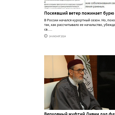
Посеявший ветер пожинает бурю
В России начался курортный сезон. Но, похо
так, как рассчитывало ее начальство, убеж
св......
24 ИЮНЯ'2024
Верховный муфтий Ливии дал фа