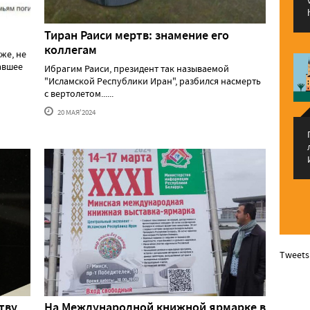
Тиран Раиси мертв: знамение его
коллегам
же, не
давшее
Ибрагим Раиси, президент так называемой
"Исламской Республики Иран", разбился насмерть
с вертолетом......
20 МАЯ'2024
Tweets
тву
На Международной книжной ярмарке в