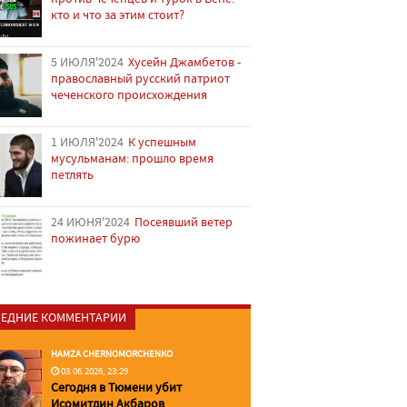
кто и что за этим стоит?
5 ИЮЛЯ'2024
Хусейн Джамбетов -
православный русский патриот
чеченского происхождения
1 ИЮЛЯ'2024
К успешным
мусульманам: прошло время
петлять
24 ИЮНЯ'2024
Посеявший ветер
пожинает бурю
ЕДНИЕ КОММЕНТАРИИ
HAMZA CHERNOMORCHENKO
03.06.2026, 23:29
Сегодня в Тюмени убит
Исомитдин Акбаров