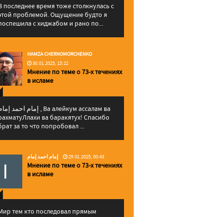
В последнее время тоже столкнулась с
этой проблемой. Ощущение будто я
поспешила с хиджабом и рано по...
HAMZA CHERNOMORCHENKO
30.01.2025, 15:22
Мнение по теме о 73-х течениях
в исламе
إمام احمد إما , Ва алейкум ассалам ва
рахматуЛлахи ва баракятух! Спасибо
брат за то что попробовал ...
إمام احمد إمام
29.01.2025, 00:43
Мнение по теме о 73-х течениях
в исламе
Мир тем кто последовал прямым