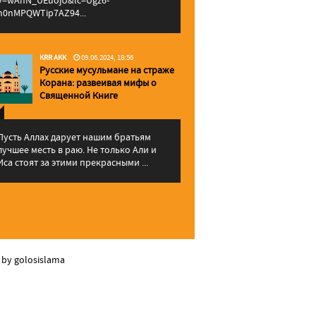
v=wAhN_UEuojU&lc=Ugz6-
h0nMPQWTip7AZ94...
KRR AKK
09.06.2024, 18:56
Русские мусульмане на страже
Корана: pазвеивая мифы о
Священной Книге
Пусть Аллах дарует нашим братьям
лучшее месть в раю. Не только Али и
Иса стоят за этими прекрасными ...
 by golosislama