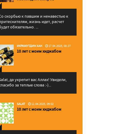
Со скорбью к павшим и ненавестью к
притеснителям, жизнь идет, расчет
будет обязательно. ...
ИКРАМУТДИН ХАН
17.04.2025, 00:27
10 лет с моим хиджабом
Salat, да укрепит вас Аллаx! Увидели,
спасибо за теплые слова :-)...
SALAT
11.04.2025, 09:02
10 лет с моим хиджабом