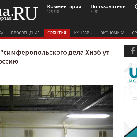
Комментарии
Пользователи
125 728
6 191
КА
ПРОСВЕЩЕНИЕ
СОБЫТИЯ
ИХ НРАВЫ
ЭКОНОМИКА
СР
"симферопольского дела Хизб ут-
оссию