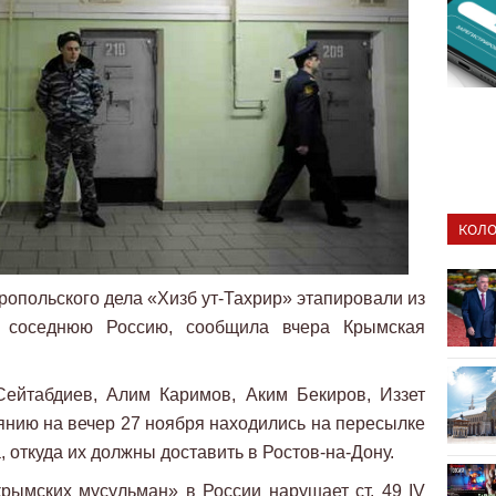
КОЛО
опольского дела «Хизб ут-Тахрир» этапировали из
оседнюю Россию, сообщила вчера Крымская
ейтабдиев, Алим Каримов, Аким Бекиров, Иззет
янию на вечер 27 ноября находились на пересылке
откуда их должны доставить в Ростов-на-Дону.
рымских мусульман» в России нарушает ст. 49 IV