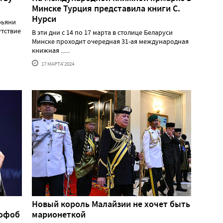
Минске Турция представила книги С.
Нурси
рьяни
утствие
В эти дни с 14 по 17 марта в столице Беларуси
Минске проходит очередная 31-ая международная
книжная ......
17 МАРТА'2024
Новый король Малайзии не хочет быть
мофоб
марионеткой