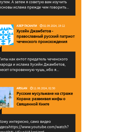
путем. А затем я советую вам изучить
основы ислама прежде чем говорить...
АЗЕР ГАСАНЛИ
02.09.2024, 19:12
Хусейн Джамбетов -
православный русский патриот
чеченского происхождения
Типы как ентот предатель чеченского
народа и ислама Хусейн Джамбетов,
несет откровенную чушь, ибо я...
ARSLAN
11.06.2024, 02:50
Русские мусульмане на страже
Корана: pазвеивая мифы о
Священной Книге
Кому интересно, само видео
здесьhttps://www.youtube.com/watch?