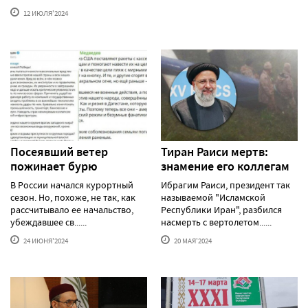
12 ИЮЛЯ'2024
Посеявший ветер
Тиран Раиси мертв:
пожинает бурю
знамение его коллегам
В России начался курортный
Ибрагим Раиси, президент так
сезон. Но, похоже, не так, как
называемой "Исламской
рассчитывало ее начальство,
Республики Иран", разбился
убеждавшее св......
насмерть с вертолетом......
24 ИЮНЯ'2024
20 МАЯ'2024