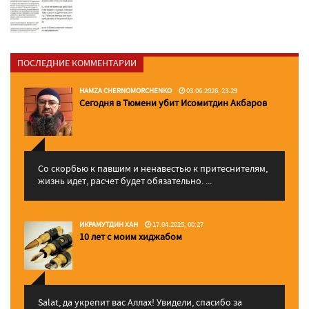
ПОСЛЕДНИЕ КОММЕНТАРИИ
HAMZA CHERNOMORCHENKO
03.06.2026, 23:29
Сегодня в Тюмени убит Исомитдин Акбаров
Со скорбью к павшим и ненавестью к притеснителям,
жизнь идет, расчет будет обязательно. ...
ИКРАМУТДИН ХАН
17.04.2025, 00:27
10 лет с моим хиджабом
Salat, да укрепит вас Аллаx! Увидели, спасибо за