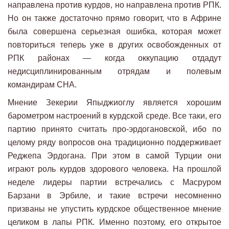
направлена против курдов, но направлена против РПК.
Но он также достаточно прямо говорит, что в Африне
была совершена серьезная ошибка, которая может
повториться теперь уже в других освобожденных от
РПК районах — когда оккупацию отдадут
недисциплинированным отрядам и полевым
командирам СНА.
Мнение Зекерии Япыджиоглу является хорошим
барометром настроений в курдской среде. Все таки, его
партию принято считать про-эрдогановской, ибо по
целому ряду вопросов она традиционно поддерживает
Реджепа Эрдогана. При этом в самой Турции они
играют роль курдов здорового человека. На прошлой
неделе лидеры партии встречались с Масруром
Барзани в Эрбиле, и такие встречи несомненно
призваны не упустить курдское общественное мнение
целиком в лапы РПК. Именно поэтому, его открытое