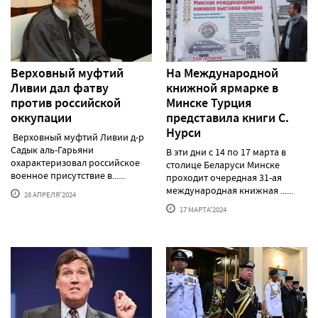
Верховный муфтий
На Международной
Ливии дал фатву
книжной ярмарке в
против российской
Минске Турция
оккупации
представила книги С.
Нурси
Верховный муфтий Ливии д-р
Садык аль-Гарьяни
В эти дни с 14 по 17 марта в
охарактеризовал российское
столице Беларуси Минске
военное присутствие в......
проходит очередная 31-ая
международная книжная ......
28 АПРЕЛЯ'2024
17 МАРТА'2024