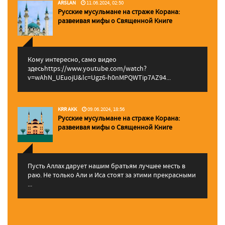
ARSLAN
11.06.2024, 02:50
Русские мусульмане на страже Корана:
pазвеивая мифы о Священной Книге
Кому интересно, само видео
здесьhttps://www.youtube.com/watch?
v=wAhN_UEuojU&lc=Ugz6-h0nMPQWTip7AZ94...
KRR AKK
09.06.2024, 18:56
Русские мусульмане на страже Корана:
pазвеивая мифы о Священной Книге
Пусть Аллах дарует нашим братьям лучшее месть в
раю. Не только Али и Иса стоят за этими прекрасными
...