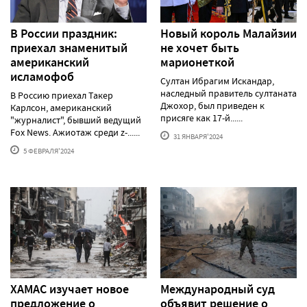
В России праздник:
Новый король Малайзии
приехал знаменитый
не хочет быть
американский
марионеткой
исламофоб
Султан Ибрагим Искандар,
наследный правитель султаната
В Россию приехал Такер
Джохор, был приведен к
Карлсон, американский
присяге как 17-й......
"журналист", бывший ведущий
Fox News. Ажиотаж среди z-......
31 ЯНВАРЯ'2024
5 ФЕВРАЛЯ'2024
ХАМАС изучает новое
Международный суд
предложение о
объявит решение о