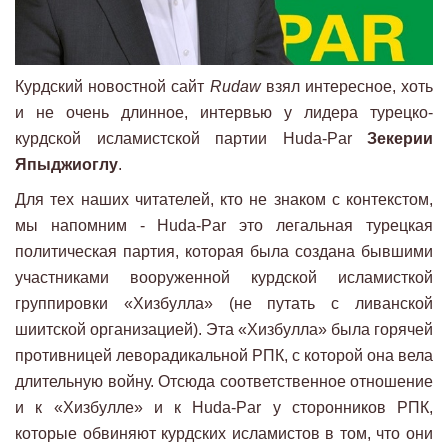
Курдский новостной сайт
Rudaw
взял интересное, хоть
и не очень длинное, интервью у лидера турецко-
курдской исламистской партии Huda-Par
Зекерии
Япыджиоглу
.
Для тех наших читателей, кто не знаком с контекстом,
мы напомним - Huda-Par это легальная турецкая
политическая партия, которая была создана бывшими
участниками вооруженной курдской исламисткой
группировки «Хизбулла» (не путать с ливанской
шиитской организацией). Эта «Хизбулла» была горячей
противницей леворадикальной РПК, с которой она вела
длительную войну. Отсюда соответственное отношение
и к «Хизбулле» и к Huda-Par у сторонников РПК,
которые обвиняют курдских исламистов в том, что они