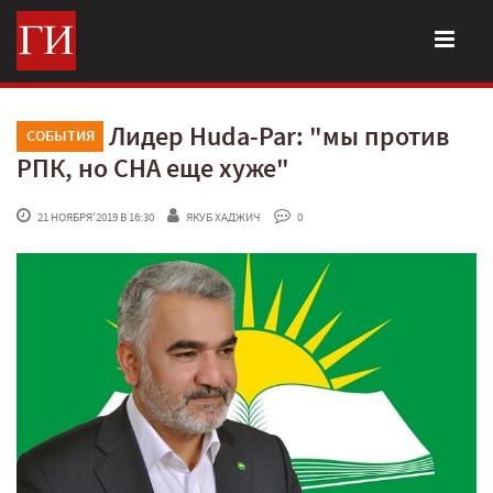
Лидер Huda-Par: "мы против
СОБЫТИЯ
РПК, но СНА еще хуже"
 21 НОЯБРЯ'2019 В 16:30
ЯКУБ ХАДЖИЧ
 0