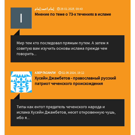
إمام احمد إمام
29.01.2025, 00:43
Мнение по теме о 73-х течениях в исламе
Мир тем кто последовал прямым путем. А затем я
советую вам изучить основы ислама прежде чем
говорить...
АЗЕР ГАСАНЛИ
02.09.2024, 19:12
Хусейн Джамбетов - православный русский
патриот чеченского происхождения
Типы как ентот предатель чеченского народа и
ислама Хусейн Джамбетов, несет откровенную чушь,
ибо я...