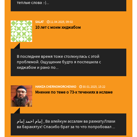
теплые слова :-)...
SALAT
11.04.2025, 09:02
10 лет с моим хиджабом
В последнее время тоже столкнулась с этой
проблемой. Ощущение будто я поспешила с
хиджабом и рано по...
HAMZA CHERNOMORCHENKO
30.01.2025, 15:22
Мнение по теме о 73-х течениях в исламе
إمام احمد إمام , Ва алейкум ассалам ва рахматуЛлахи
ва баракятух! Спасибо брат за то что попробовал ...