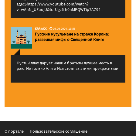
здесьhttps://www.youtube.com/watch?
v=wAhN_UEuojU&lc=Ugz6-h0nMPQWTip7AZ94...
KRR AKK
09.06.2024, 18:56
Русские мусульмане на страже Корана:
pазвеивая мифы о Священной Книге
Пусть Аллах дарует нашим братьям лучшее месть в
раю. Не только Али и Иса стоят за этими прекрасными
...
О портале
Пользовательское соглашение