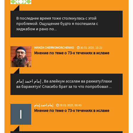
В последнее время тоже столкнулась с этой
проблемой. Ощущение будто я поспешила с
хиджабом и рано по...
HAMZA CHERNOMORCHENKO
30.01.2025, 15:22
Мнение по теме о 73-х течениях в исламе
إمام احمد إمام , Ва алейкум ассалам ва рахматуЛлахи
ва баракятух! Спасибо брат за то что попробовал ...
إمام احمد إمام
29.01.2025, 00:43
Мнение по теме о 73-х течениях в исламе