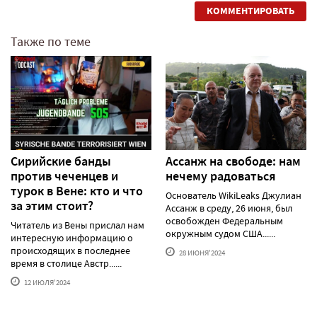
КОММЕНТИРОВАТЬ
Также по теме
Сирийские банды
Ассанж на свободе: нам
против чеченцев и
нечему радоваться
турок в Вене: кто и что
Основатель WikiLeaks Джулиан
за этим стоит?
Ассанж в среду, 26 июня, был
освобожден Федеральным
Читатель из Вены прислал нам
окружным судом США......
интересную информацию о
происходящих в последнее
28 ИЮНЯ'2024
время в столице Австр......
12 ИЮЛЯ'2024