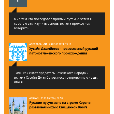
Мир тем кто последовал прямым путем. А затем я
советую вам изучить основы ислама прежде чем
говорить...
АЗЕР ГАСАНЛИ
02.09.2024, 19:12
Хусейн Джамбетов - православный русский
патриот чеченского происхождения
Типы как ентот предатель чеченского народа и
ислама Хусейн Джамбетов, несет откровенную чушь,
ибо я...
ARSLAN
11.06.2024, 02:50
Русские мусульмане на страже Корана:
pазвеивая мифы о Священной Книге