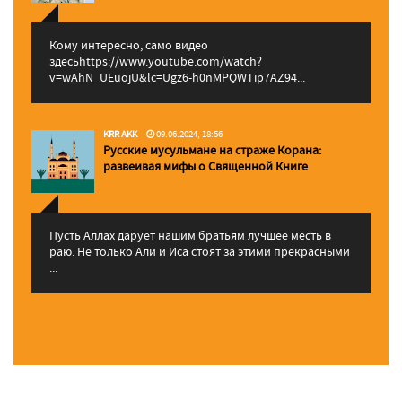
Кому интересно, само видео
здесьhttps://www.youtube.com/watch?
v=wAhN_UEuojU&lc=Ugz6-h0nMPQWTip7AZ94...
KRR AKK
09.06.2024, 18:56
Русские мусульмане на страже Корана:
pазвеивая мифы о Священной Книге
Пусть Аллах дарует нашим братьям лучшее месть в
раю. Не только Али и Иса стоят за этими прекрасными
...