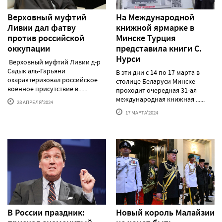
Верховный муфтий
На Международной
Ливии дал фатву
книжной ярмарке в
против российской
Минске Турция
оккупации
представила книги С.
Нурси
Верховный муфтий Ливии д-р
Садык аль-Гарьяни
В эти дни с 14 по 17 марта в
охарактеризовал российское
столице Беларуси Минске
военное присутствие в......
проходит очередная 31-ая
международная книжная ......
28 АПРЕЛЯ'2024
17 МАРТА'2024
В России праздник:
Новый король Малайзии