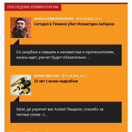
ПОСЛЕДНИЕ КОММЕНТАРИИ
HAMZA CHERNOMORCHENKO
03.06.2026, 23:29
Сегодня в Тюмени убит Исомитдин Акбаров
Со скорбью к павшим и ненавестью к притеснителям,
жизнь идет, расчет будет обязательно. ...
ИКРАМУТДИН ХАН
17.04.2025, 00:27
10 лет с моим хиджабом
Salat, да укрепит вас Аллаx! Увидели, спасибо за
теплые слова :-)...