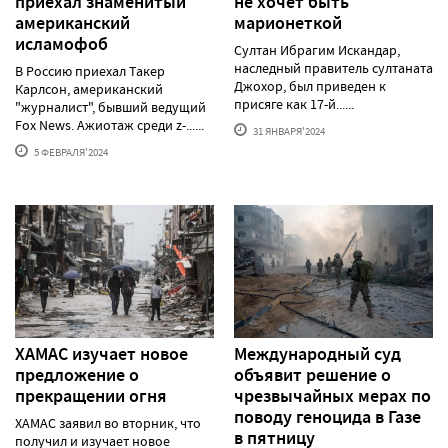
приехал знаменитый
не хочет быть
американский
марионеткой
исламофоб
Султан Ибрагим Искандар,
наследный правитель султаната
В Россию приехал Такер
Джохор, был приведен к
Карлсон, американский
присяге как 17-й......
"журналист", бывший ведущий
Fox News. Ажиотаж среди z-......
31 ЯНВАРЯ'2024
5 ФЕВРАЛЯ'2024
ХАМАС изучает новое
Международный суд
предложение о
объявит решение о
прекращении огня
чрезвычайных мерах по
поводу геноцида в Газе
ХАМАС заявил во вторник, что
в пятницу
получил и изучает новое