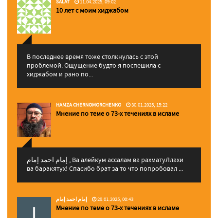
SALAT
11.04.2025, 09:02
10 лет с моим хиджабом
В последнее время тоже столкнулась с этой
проблемой. Ощущение будто я поспешила с
хиджабом и рано по...
HAMZA CHERNOMORCHENKO
30.01.2025, 15:22
Мнение по теме о 73-х течениях в исламе
إمام احمد إمام , Ва алейкум ассалам ва рахматуЛлахи
ва баракятух! Спасибо брат за то что попробовал ...
إمام احمد إمام
29.01.2025, 00:43
Мнение по теме о 73-х течениях в исламе