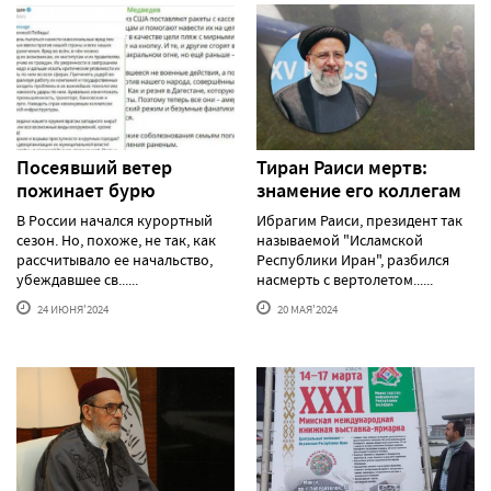
Посеявший ветер
Тиран Раиси мертв:
пожинает бурю
знамение его коллегам
В России начался курортный
Ибрагим Раиси, президент так
сезон. Но, похоже, не так, как
называемой "Исламской
рассчитывало ее начальство,
Республики Иран", разбился
убеждавшее св......
насмерть с вертолетом......
24 ИЮНЯ'2024
20 МАЯ'2024