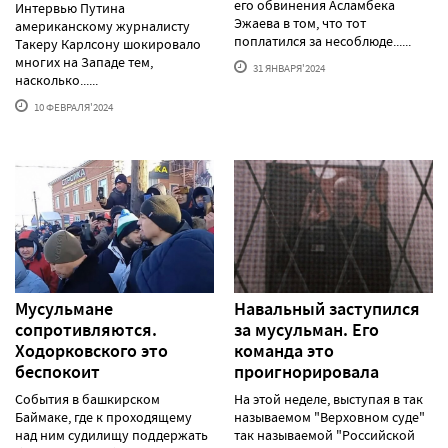
его обвинения Асламбека
Интервью Путина
Эжаева в том, что тот
американскому журналисту
поплатился за несоблюде......
Такеру Карлсону шокировало
многих на Западе тем,
31 ЯНВАРЯ'2024
насколько......
10 ФЕВРАЛЯ'2024
Мусульмане
Навальный заступился
сопротивляются.
за мусульман. Его
Ходорковского это
команда это
беспокоит
проигнорировала
События в башкирском
На этой неделе, выступая в так
Баймаке, где к проходящему
называемом "Верховном суде"
над ним судилищу поддержать
так называемой "Российской