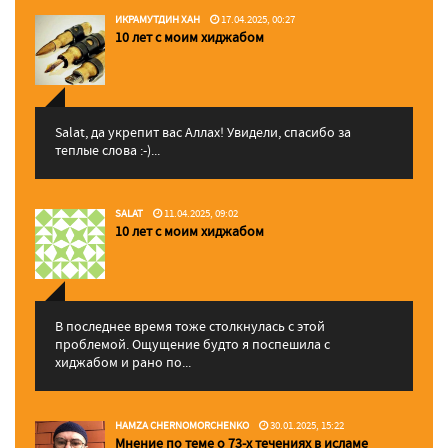
ИКРАМУТДИН ХАН
17.04.2025, 00:27
10 лет с моим хиджабом
Salat, да укрепит вас Аллаx! Увидели, спасибо за
теплые слова :-)...
SALAT
11.04.2025, 09:02
10 лет с моим хиджабом
В последнее время тоже столкнулась с этой
проблемой. Ощущение будто я поспешила с
хиджабом и рано по...
HAMZA CHERNOMORCHENKO
30.01.2025, 15:22
Мнение по теме о 73-х течениях в исламе