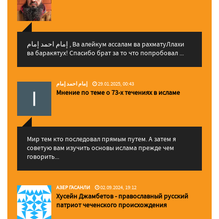
إمام احمد إمام , Ва алейкум ассалам ва рахматуЛлахи
ва баракятух! Спасибо брат за то что попробовал ...
إمام احمد إمام
29.01.2025, 00:43
Мнение по теме о 73-х течениях в исламе
Мир тем кто последовал прямым путем. А затем я
советую вам изучить основы ислама прежде чем
говорить...
АЗЕР ГАСАНЛИ
02.09.2024, 19:12
Хусейн Джамбетов - православный русский
патриот чеченского происхождения