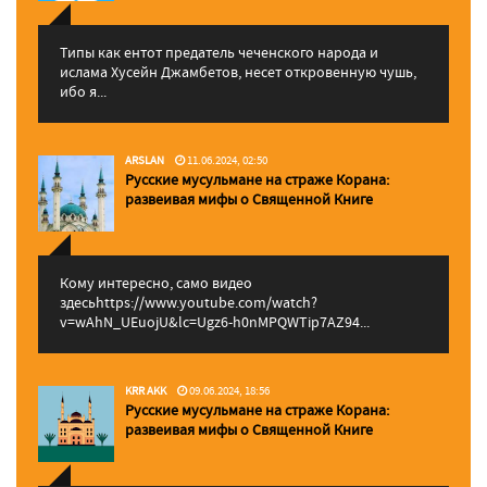
Типы как ентот предатель чеченского народа и
ислама Хусейн Джамбетов, несет откровенную чушь,
ибо я...
ARSLAN
11.06.2024, 02:50
Русские мусульмане на страже Корана:
pазвеивая мифы о Священной Книге
Кому интересно, само видео
здесьhttps://www.youtube.com/watch?
v=wAhN_UEuojU&lc=Ugz6-h0nMPQWTip7AZ94...
KRR AKK
09.06.2024, 18:56
Русские мусульмане на страже Корана:
pазвеивая мифы о Священной Книге