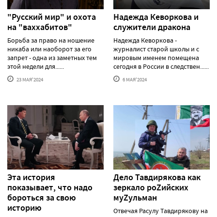
"Русский мир" и охота
Надежда Кеворкова и
на "ваххабитов"
служители дракона
Борьба за право на ношение
Надежда Кеворкова -
никаба или наоборот за его
журналист старой школы и с
запрет - одна из заметных тем
мировым именем помещена
этой недели для......
сегодня в России в следствен......
23 МАЯ'2024
6 МАЯ'2024
Эта история
Дело Тавдирякова как
показывает, что надо
зеркало роZийских
бороться за свою
муZульман
историю
Отвечая Расулу Тавдирякову на