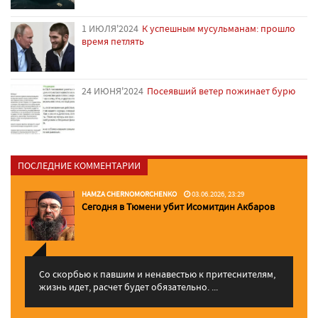
1 ИЮЛЯ'2024
К успешным мусульманам: прошло
время петлять
24 ИЮНЯ'2024
Посеявший ветер пожинает бурю
ПОСЛЕДНИЕ КОММЕНТАРИИ
HAMZA CHERNOMORCHENKO
03.06.2026, 23:29
Сегодня в Тюмени убит Исомитдин Акбаров
Со скорбью к павшим и ненавестью к притеснителям,
жизнь идет, расчет будет обязательно. ...