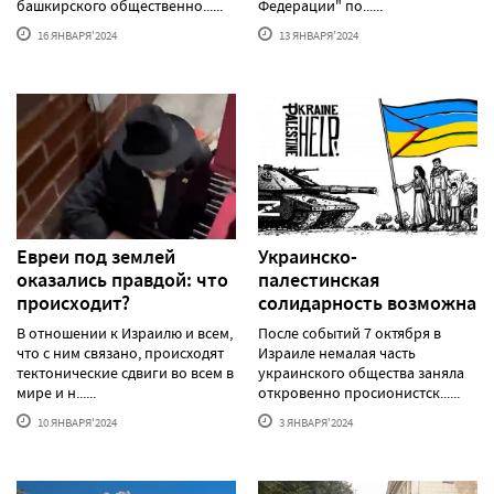
башкирского общественно......
Федерации" по......
16 ЯНВАРЯ'2024
13 ЯНВАРЯ'2024
Евреи под землей
Украинско-
оказались правдой: что
палестинская
происходит?
солидарность возможна
В отношении к Израилю и всем,
После событий 7 октября в
что с ним связано, происходят
Израиле немалая часть
тектонические сдвиги во всем в
украинского общества заняла
мире и н......
откровенно просионистск......
10 ЯНВАРЯ'2024
3 ЯНВАРЯ'2024