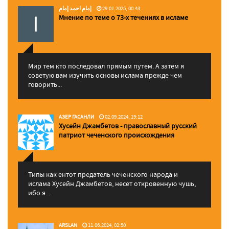
إمام احمد إمام
29.01.2025, 00:43
Мнение по теме о 73-х течениях в исламе
Мир тем кто последовал прямым путем. А затем я
советую вам изучить основы ислама прежде чем
говорить...
АЗЕР ГАСАНЛИ
02.09.2024, 19:12
Хусейн Джамбетов - православный русский
патриот чеченского происхождения
Типы как ентот предатель чеченского народа и
ислама Хусейн Джамбетов, несет откровенную чушь,
ибо я...
ARSLAN
11.06.2024, 02:50