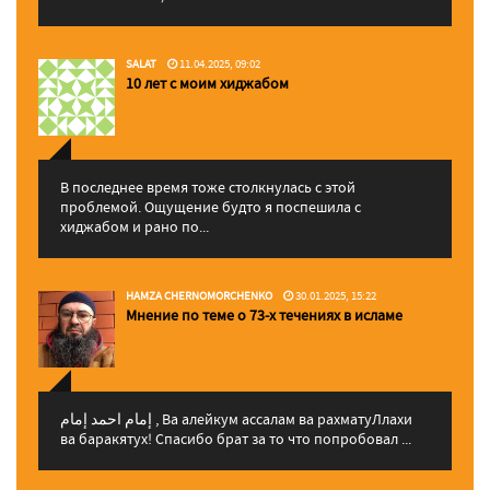
SALAT
11.04.2025, 09:02
10 лет с моим хиджабом
В последнее время тоже столкнулась с этой
проблемой. Ощущение будто я поспешила с
хиджабом и рано по...
HAMZA CHERNOMORCHENKO
30.01.2025, 15:22
Мнение по теме о 73-х течениях в исламе
إمام احمد إمام , Ва алейкум ассалам ва рахматуЛлахи
ва баракятух! Спасибо брат за то что попробовал ...