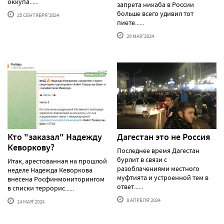
оккупа......
запрета никаба в России
больше всего удивил тот
25 СЕНТЯБРЯ'2024
пиете......
29 МАЯ'2024
Кто "заказал" Надежду
Дагестан это не Россия
Кеворкову?
Последнее время Дагестан
бурлит в связи с
Итак, арестованная на прошлой
разоблачениями местного
неделе Надежда Кеворкова
муфтията и устроенной тем в
внесена Росфинмониторингом
ответ......
в списки террорис......
8 АПРЕЛЯ'2024
14 МАЯ'2024