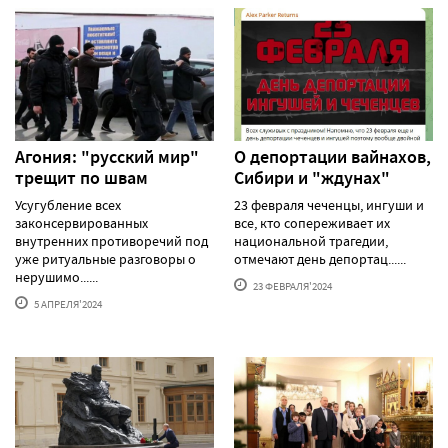
Агония: "русский мир"
О депортации вайнахов,
трещит по швам
Сибири и "ждунах"
Усугубление всех
23 февраля чеченцы, ингуши и
законсервированных
все, кто сопереживает их
внутренних противоречий под
национальной трагедии,
уже ритуальные разговоры о
отмечают день депортац......
нерушимо......
23 ФЕВРАЛЯ'2024
5 АПРЕЛЯ'2024