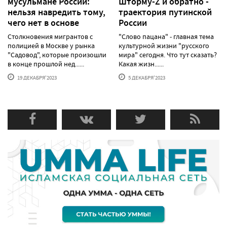
мусульмане России:
Шторму-Z и обратно -
нельзя навредить тому,
траектория путинской
чего нет в основе
России
Столкновения мигрантов с
"Слово пацана" - главная тема
полицией в Москве у рынка
культурной жизни "русского
"Садовод", которые произошли
мира" сегодня. Что тут сказать?
в конце прошлой нед......
Какая жизн......
19 ДЕКАБРЯ'2023
5 ДЕКАБРЯ'2023