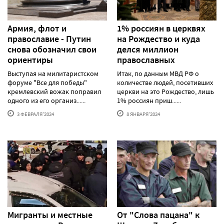
Армия, флот и
1% россиян в церквях
православие - Путин
на Рождество и куда
снова обозначил свои
делся миллион
ориентиры
православных
Выступая на милитаристском
Итак, по данным МВД РФ о
форуме "Все для победы"
количестве людей, посетивших
кремлевский вожак поправил
церкви на это Рождество, лишь
одного из его организ......
1% россиян приш......
3 ФЕВРАЛЯ'2024
8 ЯНВАРЯ'2024
Мигранты и местные
От "Слова пацана" к