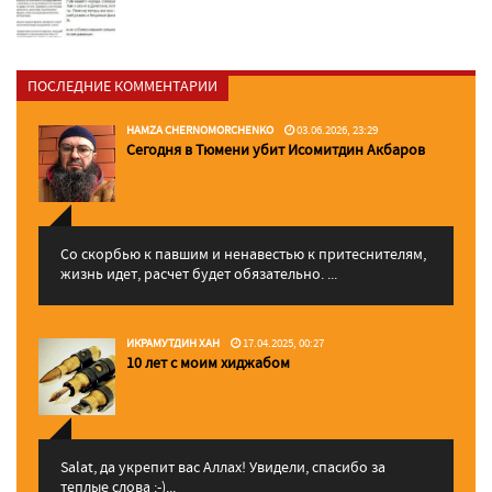
ПОСЛЕДНИЕ КОММЕНТАРИИ
HAMZA CHERNOMORCHENKO
03.06.2026, 23:29
Сегодня в Тюмени убит Исомитдин Акбаров
Со скорбью к павшим и ненавестью к притеснителям,
жизнь идет, расчет будет обязательно. ...
ИКРАМУТДИН ХАН
17.04.2025, 00:27
10 лет с моим хиджабом
Salat, да укрепит вас Аллаx! Увидели, спасибо за
теплые слова :-)...