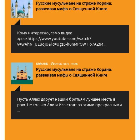
Русские мусульмане на страже Корана:
pазвеивая мифы о Священной Книге
Кому интересно, само видео
здесьhttps://www.youtube.com/watch?
v=wAhN_UEuojU&lc=Ugz6-h0nMPQWTip7AZ94...
KRR AKK
09.06.2024, 18:56
Русские мусульмане на страже Корана:
pазвеивая мифы о Священной Книге
Пусть Аллах дарует нашим братьям лучшее месть в
раю. Не только Али и Иса стоят за этими прекрасными
...