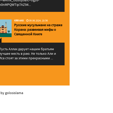
v=wAhN_UEuojU&lc=Ugz6-
h0nMPQWTip7AZ94...
KRR AKK
09.06.2024, 18:56
Русские мусульмане на страже
Корана: pазвеивая мифы о
Священной Книге
Пусть Аллах дарует нашим братьям
лучшее месть в раю. Не только Али и
Иса стоят за этими прекрасными ...
 by golosislama