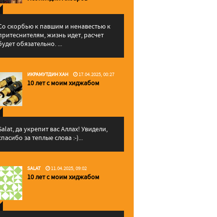
Со скорбью к павшим и ненавестью к
притеснителям, жизнь идет, расчет
будет обязательно. ...
ИКРАМУТДИН ХАН
17.04.2025, 00:27
10 лет с моим хиджабом
Salat, да укрепит вас Аллаx! Увидели,
спасибо за теплые слова :-)...
SALAT
11.04.2025, 09:02
10 лет с моим хиджабом