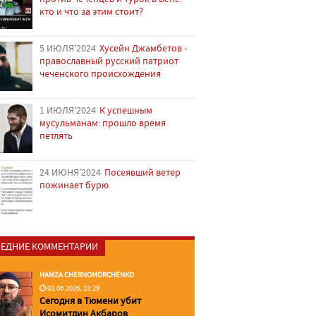
кто и что за этим стоит?
5 ИЮЛЯ'2024
Хусейн Джамбетов -
православный русский патриот
чеченского происхождения
1 ИЮЛЯ'2024
К успешным
мусульманам: прошло время
петлять
24 ИЮНЯ'2024
Посеявший ветер
пожинает бурю
ЕДНИЕ КОММЕНТАРИИ
HAMZA CHERNOMORCHENKO
03.06.2026, 23:29
Сегодня в Тюмени убит
Исомитдин Акбаров