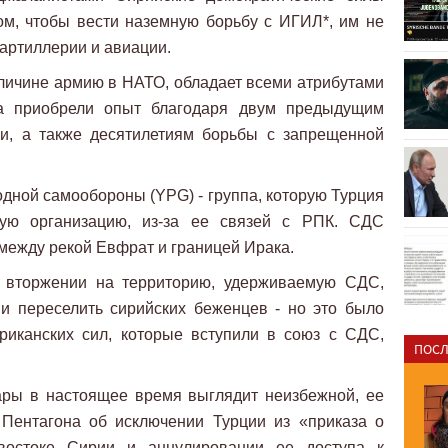
м, чтобы вести наземную борьбу с ИГИЛ*, им не
 артиллерии и авиации.
еличине армию в НАТО, обладает всеми атрибутами
а приобрели опыт благодаря двум предыдущим
и, а также десятилетиям борьбы с запрещенной
дной самообороны (YPG) - группа, которую Турция
скую организацию, из-за ее связей с РПК. СДС
 между рекой Евфрат и границей Ирака.
м вторжении на территорию, удерживаемую СДС,
 и переселить сирийских беженцев - но это было
риканских сил, которые вступили в союз с СДС,
ПОСЛ
ары в настоящее время выглядит неизбежной, ее
Пентагона об исключении Турции из «приказа о
востоке Сирии и аннулировании ее доступа к