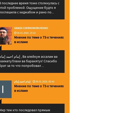
В последнее время тоже столкнулась с
этой проблемой. Ощущение будто я
поспешила с хиджабом и рано по...
HAMZA CHERNOMORCHENKO
30.01.2025, 15:22
Мнение по теме о 73-х течениях
в исламе
إمام احمد إما , Ва алейкум ассалам ва
рахматуЛлахи ва баракятух! Спасибо
брат за то что попробовал ...
إمام احمد إمام
29.01.2025, 00:43
Мнение по теме о 73-х течениях
в исламе
Мир тем кто последовал прямым