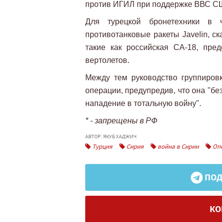
против ИГИЛ при поддержке ВВС СШ
Для турецкой бронетехники в ч
противотанковые ракеты Javelin, ск
такие как российская СА-18, пре
вертолетов.
Между тем руководство группировк
операции, предупредив, что она "б
нападение в тотальную войну".
* - запрещены в РФ
АВТОР: ЯКУБ ХАДЖИЧ
Турция
Сирия
война в Сирии
Опе
ПОД
КО