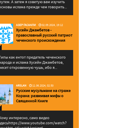
путем. А затем я советую вам изучить
основы ислама прежде чем говорить...
АЗЕР ГАСАНЛИ
02.09.2024, 19:12
Хусейн Джамбетов -
православный русский патриот
чеченского происхождения
Типы как ентот предатель чеченского
народа и ислама Хусейн Джамбетов,
несет откровенную чушь, ибо я...
ARSLAN
11.06.2024, 02:50
Русские мусульмане на страже
Корана: pазвеивая мифы о
Священной Книге
Кому интересно, само видео
здесьhttps://www.youtube.com/watch?