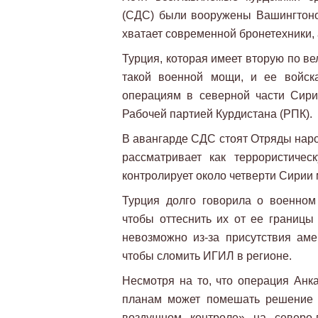
(СДС) были вооружены Вашингтоно
хватает современной бронетехники,
Турция, которая имеет вторую по в
такой военной мощи, и ее войск
операциям в северной части Сири
Рабочей партией Курдистана (РПК).
В авангарде СДС стоят Отряды наро
рассматривает как террористиче
контролирует около четверти Сирии
Турция долго говорила о военно
чтобы оттеснить их от ее границы
невозможно из-за присутствия аме
чтобы сломить ИГИЛ в регионе.
Несмотря на то, что операция Анк
планам может помешать решение 
воздушном контроле» на северо-