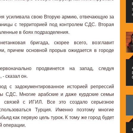
ция усиливала свою Вторую армию, отвечающую за
аницы с территорией под контролем СДС. Вторая
аленные в боях подразделения.
етанковая бригада, скорее всего, возглавит
ии, причем основной прорыв ожидается в городе
م
ервоначально продвинется на запад, следуя
- сказал он.
род с задокументированное историей репрессий
ны СДС. Многие арабские и даже курдские семьи
ы связей с ИГИЛ. Все это создало серьезное
спользоваться Турция. Именно поэтому многие
бьяд как первую цель турок. К тому же город будет
й операции.