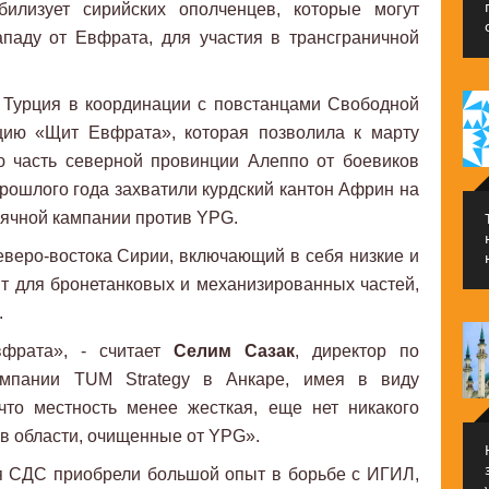
билизует сирийских ополченцев, которые могут
ападу от Евфрата, для участия в трансграничной
а Турция в координации с повстанцами Свободной
цию «Щит Евфрата», которая позволила к марту
ю часть северной провинции Алеппо от боевиков
рошлого года захватили курдский кантон Африн на
сячной кампании против YPG.
еверо-востока Сирии, включающий в себя низкие и
т для бронетанковых и механизированных частей,
.
фрата», - считает
Селим Сазак
, директор по
омпании TUM Strategy в Анкаре, имея в виду
что местность менее жесткая, еще нет никакого
в области, очищенные от YPG».
тя СДС приобрели большой опыт в борьбе с ИГИЛ,