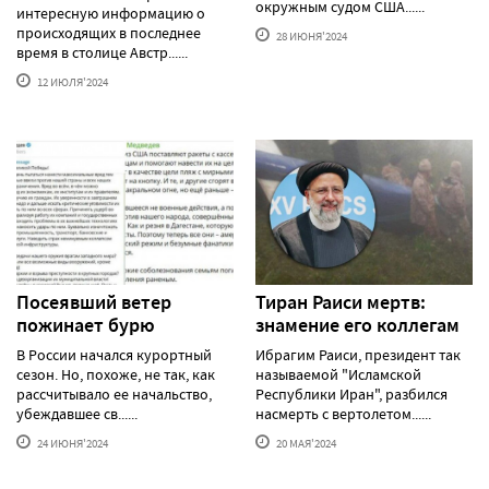
окружным судом США......
интересную информацию о
происходящих в последнее
28 ИЮНЯ'2024
время в столице Австр......
12 ИЮЛЯ'2024
Посеявший ветер
Тиран Раиси мертв:
пожинает бурю
знамение его коллегам
В России начался курортный
Ибрагим Раиси, президент так
сезон. Но, похоже, не так, как
называемой "Исламской
рассчитывало ее начальство,
Республики Иран", разбился
убеждавшее св......
насмерть с вертолетом......
24 ИЮНЯ'2024
20 МАЯ'2024