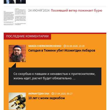
24 ИЮНЯ'2024
Посеявший ветер пожинает бурю
ПОСЛЕДНИЕ КОММЕНТАРИИ
HAMZA CHERNOMORCHENKO
03.06.2026, 23:29
Сегодня в Тюмени убит Исомитдин Акбаров
Со скорбью к павшим и ненавестью к притеснителям,
жизнь идет, расчет будет обязательно. ...
ИКРАМУТДИН ХАН
17.04.2025, 00:27
10 лет с моим хиджабом