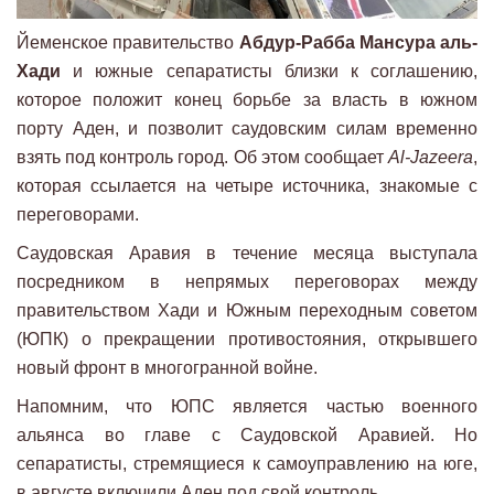
Йеменское правительство
Абдур-Рабба Мансура аль-
Хади
и южные сепаратисты близки к соглашению,
которое положит конец борьбе за власть в южном
порту Аден, и позволит саудовским силам временно
взять под контроль город. Об этом сообщает
Al-Jazeera
,
которая ссылается на четыре источника, знакомые с
переговорами.
Саудовская Аравия в течение месяца выступала
посредником в непрямых переговорах между
правительством Хади и Южным переходным советом
(ЮПК) о прекращении противостояния, открывшего
новый фронт в многогранной войне.
Напомним, что ЮПС является частью военного
альянса во главе с Саудовской Аравией. Но
сепаратисты, стремящиеся к самоуправлению на юге,
в августе включили Аден под свой контроль.