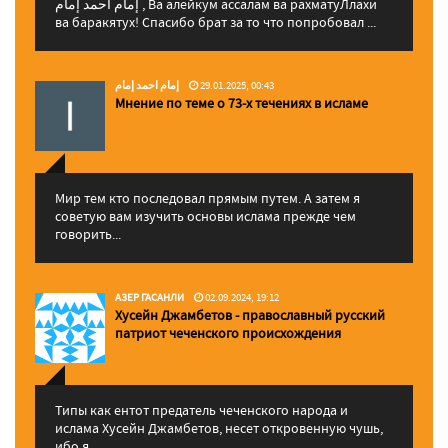
إمام احمد إمام , Ва алейкум ассалам ва рахматуЛлахи
ва баракятух! Спасибо брат за то что попробовал ...
إمام احمد إمام
29.01.2025, 00:43
Мнение по теме о 73-х течениях в исламе
Мир тем кто последовал прямым путем. А затем я
советую вам изучить основы ислама прежде чем
говорить...
АЗЕР ГАСАНЛИ
02.09.2024, 19:12
Хусейн Джамбетов - православный русский
патриот чеченского происхождения
Типы как ентот предатель чеченского народа и
ислама Хусейн Джамбетов, несет откровенную чушь,
ибо я...