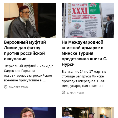
Верховный муфтий
На Международной
Ливии дал фатву
книжной ярмарке в
против российской
Минске Турция
оккупации
представила книги С.
Нурси
Верховный муфтий Ливии д-р
Садык аль-Гарьяни
В эти дни с 14 по 17 марта в
охарактеризовал российское
столице Беларуси Минске
военное присутствие в......
проходит очередная 31-ая
международная книжная ......
28 АПРЕЛЯ'2024
17 МАРТА'2024