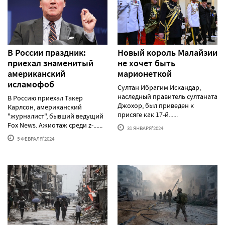
В России праздник:
Новый король Малайзии
приехал знаменитый
не хочет быть
американский
марионеткой
исламофоб
Султан Ибрагим Искандар,
наследный правитель султаната
В Россию приехал Такер
Джохор, был приведен к
Карлсон, американский
присяге как 17-й......
"журналист", бывший ведущий
Fox News. Ажиотаж среди z-......
31 ЯНВАРЯ'2024
5 ФЕВРАЛЯ'2024