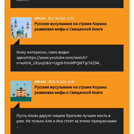
ARSLAN
11.06.2024, 02:50
Русские мусульмане на страже Корана:
pазвеивая мифы о Священной Книге
Кому интересно, само видео
здесьhttps://www.youtube.com/watch?
v=wAhN_UEuojU&lc=Ugz6-h0nMPQWTip7AZ94...
KRR AKK
09.06.2024, 18:56
Русские мусульмане на страже Корана:
pазвеивая мифы о Священной Книге
Пусть Аллах дарует нашим братьям лучшее месть в
раю. Не только Али и Иса стоят за этими прекрасными
...