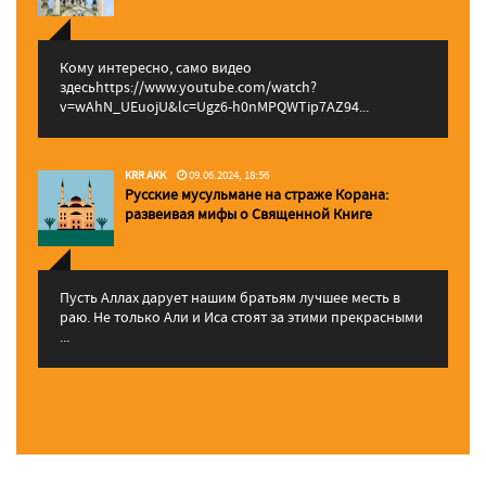
Кому интересно, само видео
здесьhttps://www.youtube.com/watch?
v=wAhN_UEuojU&lc=Ugz6-h0nMPQWTip7AZ94...
KRR AKK
09.06.2024, 18:56
Русские мусульмане на страже Корана:
pазвеивая мифы о Священной Книге
Пусть Аллах дарует нашим братьям лучшее месть в
раю. Не только Али и Иса стоят за этими прекрасными
...