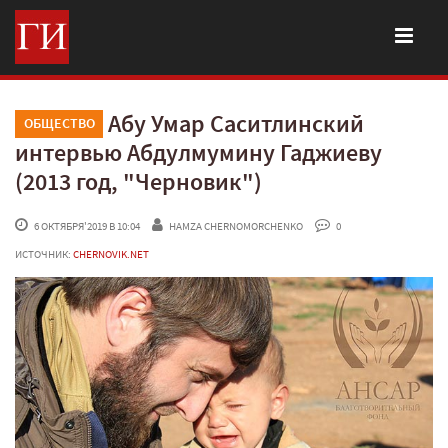
Абу Умар Саситлинский
ОБЩЕСТВО
интервью Абдулмумину Гаджиеву
(2013 год, "Черновик")
 6 ОКТЯБРЯ'2019 В 10:04
HAMZA CHERNOMORCHENKO
 0
ИСТОЧНИК:
CHERNOVIK.NET