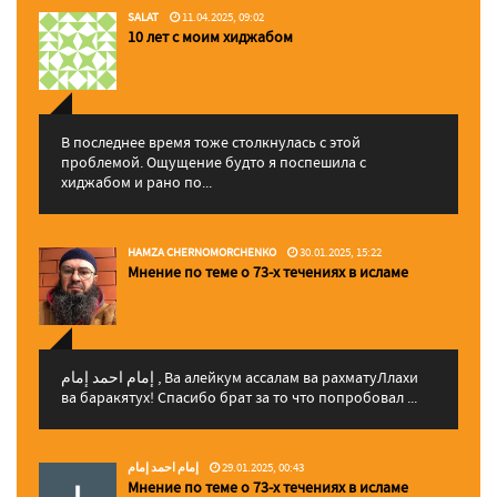
SALAT
11.04.2025, 09:02
10 лет с моим хиджабом
В последнее время тоже столкнулась с этой
проблемой. Ощущение будто я поспешила с
хиджабом и рано по...
HAMZA CHERNOMORCHENKO
30.01.2025, 15:22
Мнение по теме о 73-х течениях в исламе
إمام احمد إمام , Ва алейкум ассалам ва рахматуЛлахи
ва баракятух! Спасибо брат за то что попробовал ...
إمام احمد إمام
29.01.2025, 00:43
Мнение по теме о 73-х течениях в исламе