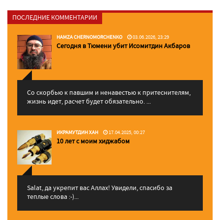
ПОСЛЕДНИЕ КОММЕНТАРИИ
HAMZA CHERNOMORCHENKO
03.06.2026, 23:29
Сегодня в Тюмени убит Исомитдин Акбаров
Со скорбью к павшим и ненавестью к притеснителям,
жизнь идет, расчет будет обязательно. ...
ИКРАМУТДИН ХАН
17.04.2025, 00:27
10 лет с моим хиджабом
Salat, да укрепит вас Аллаx! Увидели, спасибо за
теплые слова :-)...