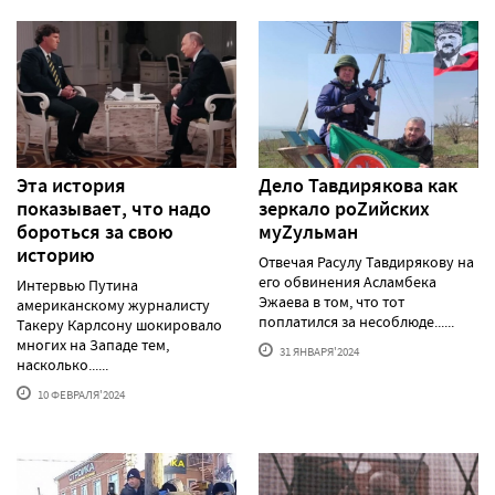
Эта история
Дело Тавдирякова как
показывает, что надо
зеркало роZийских
бороться за свою
муZульман
историю
Отвечая Расулу Тавдирякову на
его обвинения Асламбека
Интервью Путина
Эжаева в том, что тот
американскому журналисту
поплатился за несоблюде......
Такеру Карлсону шокировало
многих на Западе тем,
31 ЯНВАРЯ'2024
насколько......
10 ФЕВРАЛЯ'2024