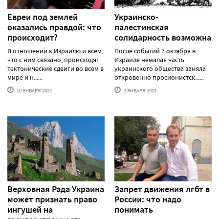
Евреи под землей
Украинско-
оказались правдой: что
палестинская
происходит?
солидарность возможна
В отношении к Израилю и всем,
После событий 7 октября в
что с ним связано, происходят
Израиле немалая часть
тектонические сдвиги во всем в
украинского общества заняла
мире и н......
откровенно просионистск......
10 ЯНВАРЯ'2024
3 ЯНВАРЯ'2024
Верховная Рада Украина
Запрет движения лгбт в
может признать право
России: что надо
ингушей на
понимать