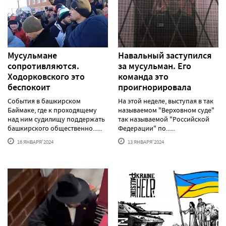
Мусульмане
Навальный заступился
сопротивляются.
за мусульман. Его
Ходорковского это
команда это
беспокоит
проигнорировала
События в башкирском
На этой неделе, выступая в так
Баймаке, где к проходящему
называемом "Верховном суде"
над ним судилищу поддержать
так называемой "Российской
башкирского общественно......
Федерации" по......
16 ЯНВАРЯ'2024
13 ЯНВАРЯ'2024