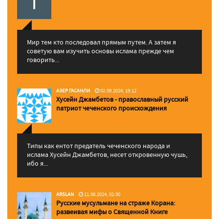
Мир тем кто последовал прямым путем. А затем я
советую вам изучить основы ислама прежде чем
говорить...
АЗЕР ГАСАНЛИ
02.09.2024, 19:12
Хусейн Джамбетов - православный русский
патриот чеченского происхождения
Типы как ентот предатель чеченского народа и
ислама Хусейн Джамбетов, несет откровенную чушь,
ибо я...
ARSLAN
11.06.2024, 02:50
Русские мусульмане на страже Корана:
pазвеивая мифы о Священной Книге