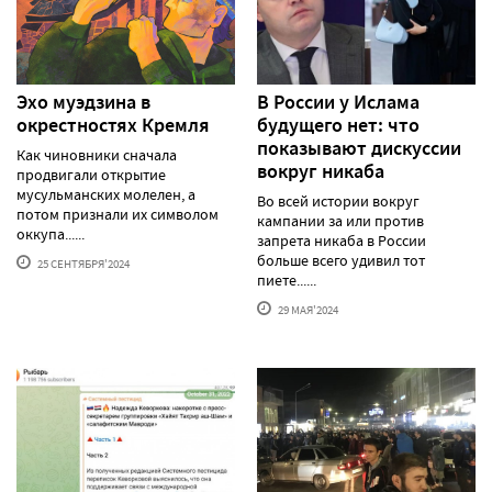
Эхо муэдзина в
В России у Ислама
окрестностях Кремля
будущего нет: что
показывают дискуссии
Как чиновники сначала
вокруг никаба
продвигали открытие
мусульманских молелен, а
Во всей истории вокруг
потом признали их символом
кампании за или против
оккупа......
запрета никаба в России
больше всего удивил тот
25 СЕНТЯБРЯ'2024
пиете......
29 МАЯ'2024