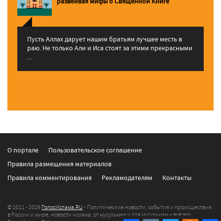
pазвеивая мифы о Священной Книге
Пусть Аллах дарует нашим братьям лучшее месть в
раю. Не только Али и Иса стоят за этими прекрасными
...
О портале
Пользовательское соглашение
Правила размещения материалов
Правила комментирования
Рекламодателям
Контакты
© 2011 - 2026
ГолосИслама.RU
- Политические новости, события и происшествия
в России и мире, новости ислама, от мусульман и для мусульман – всё это