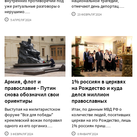
внутренних противоречий под
национальной трагедии,
уже ритуальные разговоры о
отмечают день депортац......
нерушимо......
23 ФЕВРАЛЯ'2024
5 АПРЕЛЯ'2024
Армия, флот и
1% россиян в церквях
православие - Путин
на Рождество и куда
снова обозначил свои
делся миллион
ориентиры
православных
Выступая на милитаристском
Итак, по данным МВД РФ о
форуме "Все для победы"
количестве людей, посетивших
кремлевский вожак поправил
церкви на это Рождество, лишь
одного из его организ......
1% россиян приш......
3 ФЕВРАЛЯ'2024
8 ЯНВАРЯ'2024