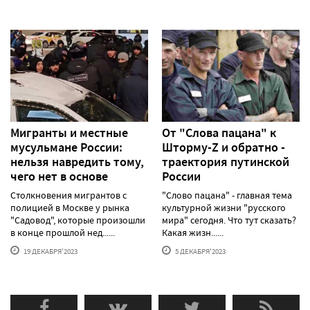
Мигранты и местные
От "Слова пацана" к
мусульмане России:
Шторму-Z и обратно -
нельзя навредить тому,
траектория путинской
чего нет в основе
России
Столкновения мигрантов с
"Слово пацана" - главная тема
полицией в Москве у рынка
культурной жизни "русского
"Садовод", которые произошли
мира" сегодня. Что тут сказать?
в конце прошлой нед......
Какая жизн......
19 ДЕКАБРЯ'2023
5 ДЕКАБРЯ'2023