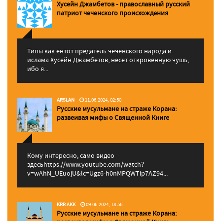
Хусейн Джамбетов - православный русский
патриот чеченского происхождения
Типы как ентот предатель чеченского народа и
ислама Хусейн Джамбетов, несет откровенную чушь,
ибо я...
ARSLAN
11.06.2024, 02:50
Русские мусульмане на страже Корана:
pазвеивая мифы о Священной Книге
Кому интересно, само видео
здесьhttps://www.youtube.com/watch?
v=wAhN_UEuojU&lc=Ugz6-h0nMPQWTip7AZ94...
KRR AKK
09.06.2024, 18:56
Русские мусульмане на страже Корана: