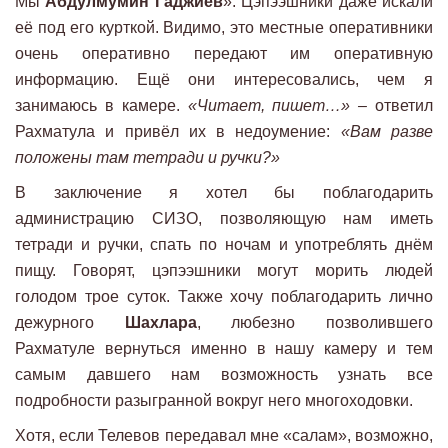
Мы
Абдулмумин Гаджиев
». Цэпээшники даже искали
её под его курткой. Видимо, это местные оперативники
очень оперативно передают им оперативную
информацию. Ещё они интересовались, чем я
занимаюсь в камере.
«Читает, пишет…» –
ответил
Рахматула и привёл их в недоумение:
«Вам разве
положены там тетради и ручки?»
В заключение я хотел бы поблагодарить
администрацию СИЗО, позволяющую нам иметь
тетради и ручки, спать по ночам и употреблять днём
пищу. Говорят, цэпээшники могут морить людей
голодом трое суток. Также хочу поблагодарить лично
дежурного
Шахлара
, любезно позволившего
Рахматуле вернуться именно в нашу камеру и тем
самым давшего нам возможность узнать все
подробности разыгранной вокруг него многоходовки.
Хотя, если Телевов передавал мне «салам», возможно,