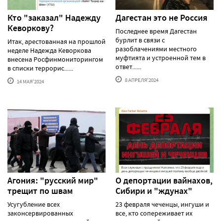
Кто "заказал" Надежду
Дагестан это не Россия
Кеворкову?
Последнее время Дагестан
бурлит в связи с
Итак, арестованная на прошлой
разоблачениями местного
неделе Надежда Кеворкова
муфтията и устроенной тем в
внесена Росфинмониторингом
ответ......
в списки террорис......
8 АПРЕЛЯ'2024
14 МАЯ'2024
Агония: "русский мир"
О депортации вайнахов,
трещит по швам
Сибири и "ждунах"
Усугубление всех
23 февраля чеченцы, ингуши и
законсервированных
все, кто сопереживает их