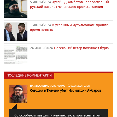
5 ИЮЛЯ'2024
Хусейн Джамбетов - православный
русский патриот чеченского происхождения
1 ИЮЛЯ'2024
К успешным мусульманам: прошло
время петлять
24 ИЮНЯ'2024
Посеявший ветер пожинает бурю
ПОСЛЕДНИЕ КОММЕНТАРИИ
HAMZA CHERNOMORCHENKO
03.06.2026, 23:29
Сегодня в Тюмени убит Исомитдин Акбаров
Со скорбью к павшим и ненавестью к притеснителям,