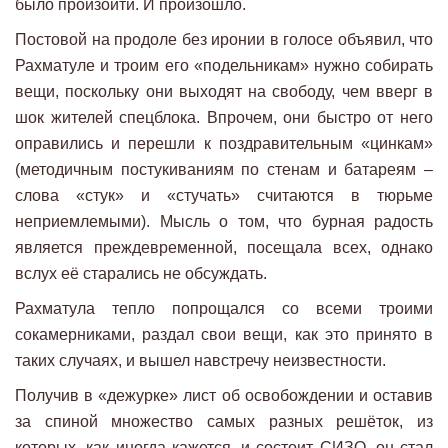
было произойти. И произошло.
Постовой на продоле без иронии в голосе объявил, что
Рахматуле и троим его «подельникам» нужно собирать
вещи, поскольку они выходят на свободу, чем вверг в
шок жителей спецблока. Впрочем, они быстро от него
оправились и перешли к поздравительным «цинкам»
(методичным постукиваниям по стенам и батареям –
слова «стук» и «стучать» считаются в тюрьме
неприемлемыми). Мысль о том, что бурная радость
является преждевременной, посещала всех, однако
вслух её старались не обсуждать.
Рахматула тепло попрощался со всеми троими
сокамерниками, раздал свои вещи, как это принято в
таких случаях, и вышел навстречу неизвестности.
Получив в «дежурке» лист об освобождении и оставив
за спиной множество самых разных решёток, из
которых, как иногда кажется, и состоит СИЗО, он стал