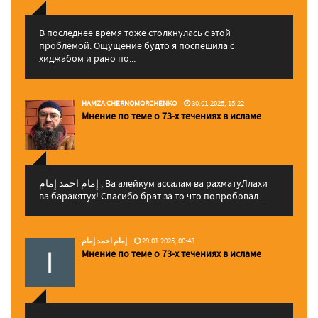
В последнее время тоже столкнулась с этой
проблемой. Ощущение будто я поспешила с
хиджабом и рано по...
HAMZA CHERNOMORCHENKO
30.01.2025, 15:22
Мнение по теме о 73-х течениях в исламе
إمام احمد إمام , Ва алейкум ассалам ва рахматуЛлахи
ва баракятух! Спасибо брат за то что попробовал ...
إمام احمد إمام
29.01.2025, 00:43
Мнение по теме о 73-х течениях в исламе