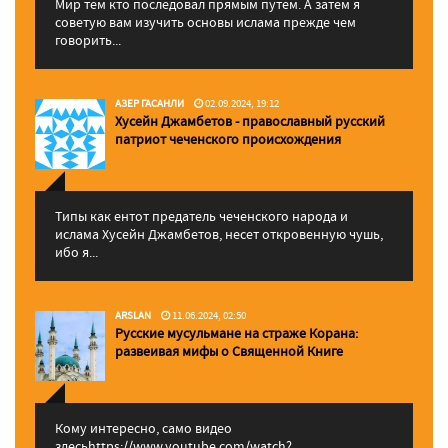
Мир тем кто последовал прямым путем. А затем я
советую вам изучить основы ислама прежде чем
говорить...
АЗЕР ГАСАНЛИ
02.09.2024, 19:12
Хусейн Джамбетов - православный русский
патриот чеченского происхождения
Типы как ентот предатель чеченского народа и
ислама Хусейн Джамбетов, несет откровенную чушь,
ибо я...
ARSLAN
11.06.2024, 02:50
Русские мусульмане на страже Корана:
pазвеивая мифы о Священной Книге
Кому интересно, само видео
здесьhttps://www.youtube.com/watch?