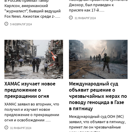
В Россию приехал Такер
Джохор, был приведен к
Карлсон, американский
присяге как 17-й......
"журналист", бывший ведущий
Fox News. Ажиотаж среди z-......
31 ЯНВАРЯ'2024
5 ФЕВРАЛЯ'2024
ХАМАС изучает новое
Международный суд
предложение о
объявит решение о
прекращении огня
чрезвычайных мерах по
поводу геноцида в Газе
ХАМАС заявил во вторник, что
в пятницу
получил и изучает новое
предложение о прекращении
Международный суд ООН (МС)
огня и освобождении ......
заявил, что объявит в пятницу,
примет ли он чрезвычайные
31 ЯНВАРЯ'2024