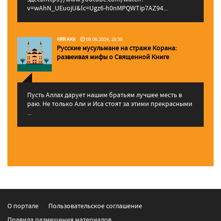
v=wAhN_UEuojU&lc=Ugz6-h0nMPQWTip7AZ94...
KRR AKK
09.06.2024, 18:56
Русские мусульмане на страже Корана:
pазвеивая мифы о Священной Книге
Пусть Аллах дарует нашим братьям лучшее месть в
раю. Не только Али и Иса стоят за этими прекрасными
...
О портале
Пользовательское соглашение
Правила размещения материалов