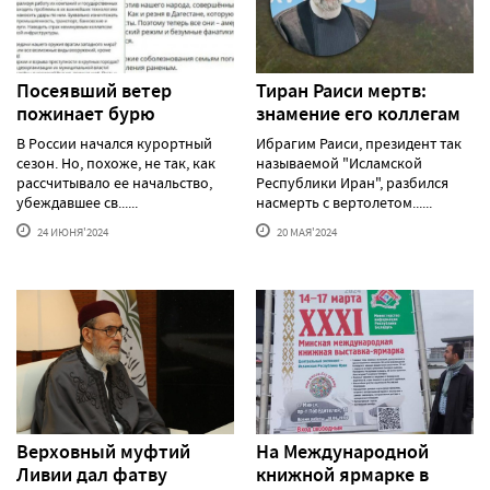
Посеявший ветер
Тиран Раиси мертв:
пожинает бурю
знамение его коллегам
В России начался курортный
Ибрагим Раиси, президент так
сезон. Но, похоже, не так, как
называемой "Исламской
рассчитывало ее начальство,
Республики Иран", разбился
убеждавшее св......
насмерть с вертолетом......
24 ИЮНЯ'2024
20 МАЯ'2024
Верховный муфтий
На Международной
Ливии дал фатву
книжной ярмарке в