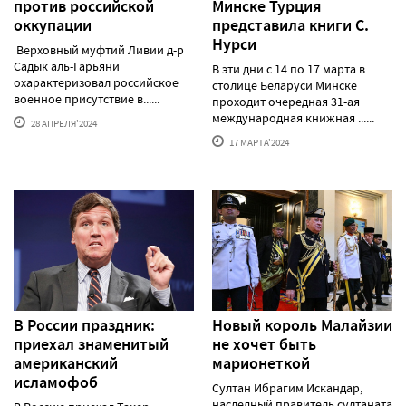
против российской
Минске Турция
оккупации
представила книги С.
Нурси
Верховный муфтий Ливии д-р
Садык аль-Гарьяни
В эти дни с 14 по 17 марта в
охарактеризовал российское
столице Беларуси Минске
военное присутствие в......
проходит очередная 31-ая
международная книжная ......
28 АПРЕЛЯ'2024
17 МАРТА'2024
В России праздник:
Новый король Малайзии
приехал знаменитый
не хочет быть
американский
марионеткой
исламофоб
Султан Ибрагим Искандар,
наследный правитель султаната