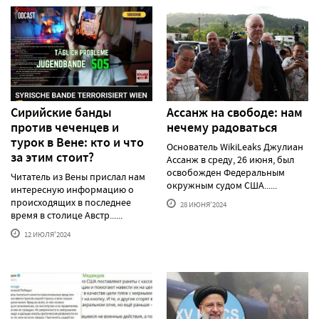
Сирийские банды
Ассанж на свободе: нам
против чеченцев и
нечему радоваться
турок в Вене: кто и что
Основатель WikiLeaks Джулиан
за этим стоит?
Ассанж в среду, 26 июня, был
освобожден Федеральным
Читатель из Вены прислал нам
окружным судом США......
интересную информацию о
происходящих в последнее
28 ИЮНЯ'2024
время в столице Австр......
12 ИЮЛЯ'2024