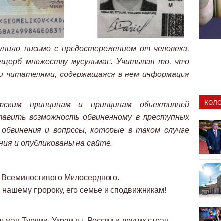
упило письмо с предостережением от человека,
ущерб множеству мусульман. Учитывая то, что
ми читателями, содержащаяся в нем информация
КОЛО
ским принципам и принципам объективной
авить возможность обвиненному в преступных
 обвинения и вопросы, которые в таком случае
ния и опубликованы на сайте.
 Всемилостивого Милосердного.
 нашему пророку, его семье и сподвижникам!
ьман Турции, Украины, России и других стран,