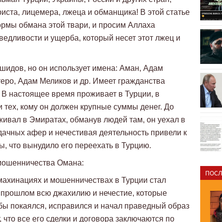
иста, лицемера, лжеца и обманщика! В этой статье
рмы обмана этой твари, и просим Аллаха
ведливости и ущерба, который несет этот лжец и
идов, но он использует имена: Аман, Адам
ро, Адам Меликов и др. Имеет гражданства
. В настоящее время проживает в Турции, в
 тех, кому он должен крупные суммы денег. До
живал в Эмиратах, обманув людей там, он уехал в
дачных афер и нечестивая деятельность привели к
ы, что вынудило его переехать в Турцию.
мошенничества Омана:
ПОСЛ
махинациях и мошенничествах в Турции стал
 в прошлом всю джахилию и нечестие, которые
бы покаялся, исправился и начал праведный образ
 что все его сделки и договора заключаются по