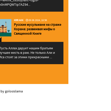
v=wAhN_UEuojU&lc=Ugz6-
h0nMPQWTip7AZ94...
KRR AKK
09.06.2024, 18:56
Русские мусульмане на страже
Корана: pазвеивая мифы о
Священной Книге
Пусть Аллах дарует нашим братьям
лучшее месть в раю. Не только Али и
Иса стоят за этими прекрасными ...
 by golosislama