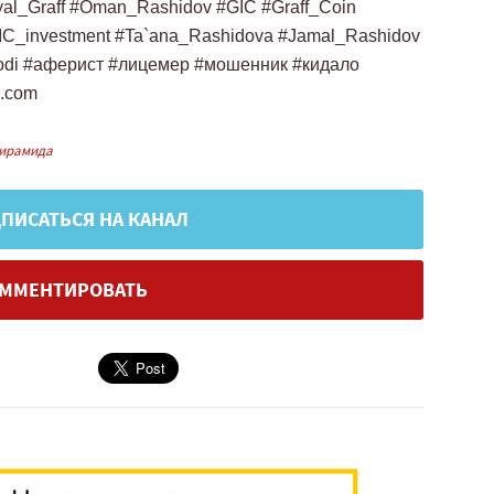
l_Graff #Oman_Rashidov #GIC #Graff_Coin
IC_investment #Ta`ana_Rashidova #Jamal_Rashidov
odi #аферист #лицемер #мошенник #кидало
l.com
ирамида
ПИСАТЬСЯ НА КАНАЛ
ММЕНТИРОВАТЬ