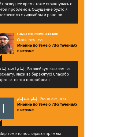
В последнее время тоже столкнулась с
этой проблемой. Ощущение будто я
поспешила с хиджабом и рано по...
HAMZA CHERNOMORCHENKO
30.01.2025, 15:22
Мнение по теме о 73-х течениях
в исламе
إمام احمد إما , Ва алейкум ассалам ва
рахматуЛлахи ва баракятух! Спасибо
брат за то что попробовал ...
إمام احمد إمام
29.01.2025, 00:43
Мнение по теме о 73-х течениях
в исламе
Мир тем кто последовал прямым