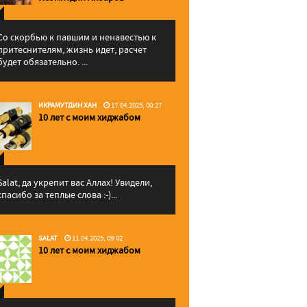
Со скорбью к павшим и ненавестью к
притеснителям, жизнь идет, расчет
будет обязательно. ...
ИКРАМУТДИН ХАН
17.04.2025, 00:27
10 лет с моим хиджабом
Salat, да укрепит вас Аллаx! Увидели,
спасибо за теплые слова :-)...
SALAT
11.04.2025, 09:02
10 лет с моим хиджабом