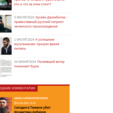
кто и что за этим стоит?
5 ИЮЛЯ'2024
Хусейн Джамбетов -
православный русский патриот
чеченского происхождения
1 ИЮЛЯ'2024
К успешным
мусульманам: прошло время
петлять
24 ИЮНЯ'2024
Посеявший ветер
пожинает бурю
ЕДНИЕ КОММЕНТАРИИ
HAMZA CHERNOMORCHENKO
03.06.2026, 23:29
Сегодня в Тюмени убит
Исомитдин Акбаров