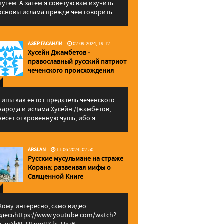
путем. А затем я советую вам изучить
основы ислама прежде чем говорить...
АЗЕР ГАСАНЛИ
02.09.2024, 19:12
Хусейн Джамбетов -
православный русский патриот
чеченского происхождения
Типы как ентот предатель чеченского
народа и ислама Хусейн Джамбетов,
несет откровенную чушь, ибо я...
ARSLAN
11.06.2024, 02:50
Русские мусульмане на страже
Корана: pазвеивая мифы о
Священной Книге
Кому интересно, само видео
здесьhttps://www.youtube.com/watch?