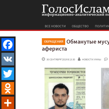
ВСЕ НОВОСТИ
ОБЩЕСТВО
ПОЛИТИ
Обманутые мусу
ОБРАЩЕНИЯ
афериста
Facebook
 30 СЕНТЯБРЯ'2019 В 13:30
НОВОСТИ УММЫ
VK
Twitter
Odnoklassniki