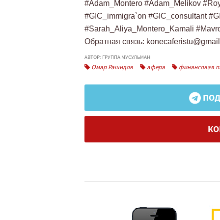
#Adam_Montero #Adam_Melikov #Roya
#GIC_immigra`on #GIC_consultant #G
#Sarah_Aliya_Montero_Kamali #Mavr
Обратная связь:
konecaferistu@gmai
АВТОР: ГРУППА МУСУЛЬМАН
Омар Рашидов
афера
финансовая п
ПОД
КО