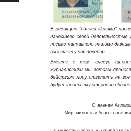
Ресурс
В редакцию "Голоса Ислама" пост
нанесшего своей деятельностью 
письмо направлено нашими давни
вызывает у нас доверие.
Вместе с тем, следуя шариат
журналистики мы готовы предост
действиях лицу ответить на все
будут заданы ему стороной обвине
С именем Аллаха
Мир, милость и благословения
По милости Аллаха, мы группа мусул