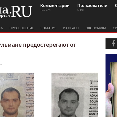
Комментарии
Пользователи
125 728
6 191
КА
ПРОСВЕЩЕНИЕ
СОБЫТИЯ
ИХ НРАВЫ
ЭКОНОМИКА
СР
льмане предостерегают от
 1