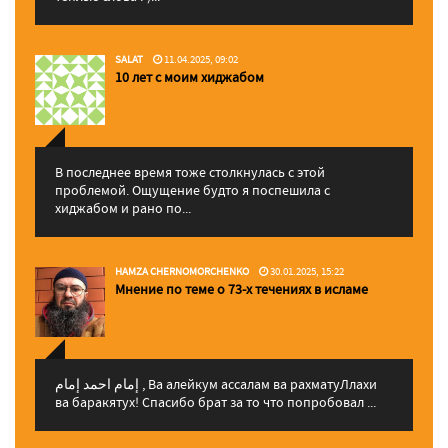
SALAT
11.04.2025, 09:02
10 лет с моим хиджабом
В последнее время тоже столкнулась с этой
проблемой. Ощущение будто я поспешила с
хиджабом и рано по...
HAMZA CHERNOMORCHENKO
30.01.2025, 15:22
Мнение по теме о 73-х течениях в исламе
إمام احمد إمام , Ва алейкум ассалам ва рахматуЛлахи
ва баракятух! Спасибо брат за то что попробовал ...