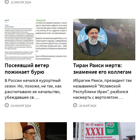
12 ИЮЛЯ'2024
Посеявший ветер
Тиран Раиси мертв:
пожинает бурю
знамение его коллегам
В России начался курортный
Ибрагим Раиси, президент так
сезон. Но, похоже, не так, как
называемой "Исламской
рассчитывало ее начальство,
Республики Иран", разбился
убеждавшее св......
насмерть с вертолетом......
24 ИЮНЯ'2024
20 МАЯ'2024