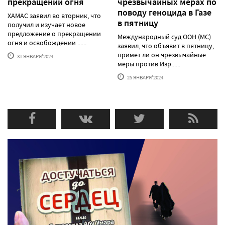
прекращении огня
чрезвычайных мерах по
поводу геноцида в Газе
ХАМАС заявил во вторник, что
в пятницу
получил и изучает новое
предложение о прекращении
Международный суд ООН (МС)
огня и освобождении ......
заявил, что объявит в пятницу,
примет ли он чрезвычайные
31 ЯНВАРЯ'2024
меры против Изр......
25 ЯНВАРЯ'2024