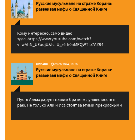
Русские мусульмане на страже Корана:
pазвеивая мифы о Священной Книге
Кому интересно, само видео
здесьhttps://www.youtube.com/watch?
v=wAhN_UEuojU&lc=Ugz6-h0nMPQWTip7AZ94...
KRR AKK
09.06.2024, 18:56
Русские мусульмане на страже Корана:
pазвеивая мифы о Священной Книге
Пусть Аллах дарует нашим братьям лучшее месть в
раю. Не только Али и Иса стоят за этими прекрасными
...