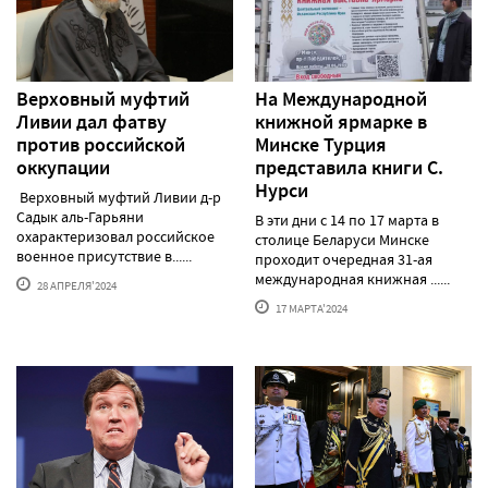
Верховный муфтий
На Международной
Ливии дал фатву
книжной ярмарке в
против российской
Минске Турция
оккупации
представила книги С.
Нурси
Верховный муфтий Ливии д-р
Садык аль-Гарьяни
В эти дни с 14 по 17 марта в
охарактеризовал российское
столице Беларуси Минске
военное присутствие в......
проходит очередная 31-ая
международная книжная ......
28 АПРЕЛЯ'2024
17 МАРТА'2024