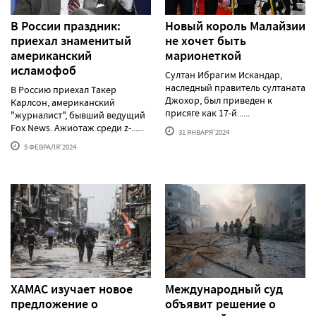
В России праздник:
Новый король Малайзии
приехал знаменитый
не хочет быть
американский
марионеткой
исламофоб
Султан Ибрагим Искандар,
наследный правитель султаната
В Россию приехал Такер
Джохор, был приведен к
Карлсон, американский
присяге как 17-й......
"журналист", бывший ведущий
Fox News. Ажиотаж среди z-......
31 ЯНВАРЯ'2024
5 ФЕВРАЛЯ'2024
ХАМАС изучает новое
Международный суд
предложение о
объявит решение о