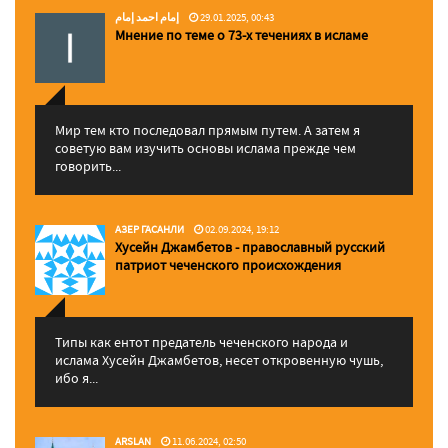
إمام احمد إمام
29.01.2025, 00:43
Мнение по теме о 73-х течениях в исламе
Мир тем кто последовал прямым путем. А затем я
советую вам изучить основы ислама прежде чем
говорить...
АЗЕР ГАСАНЛИ
02.09.2024, 19:12
Хусейн Джамбетов - православный русский
патриот чеченского происхождения
Типы как ентот предатель чеченского народа и
ислама Хусейн Джамбетов, несет откровенную чушь,
ибо я...
ARSLAN
11.06.2024, 02:50