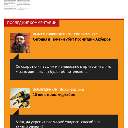
ПОСЛЕДНИЕ КОММЕНТАРИИ
HAMZA CHERNOMORCHENKO
03.06.2026, 23:29
Сегодня в Тюмени убит Исомитдин Акбаров
Со скорбью к павшим и ненавестью к притеснителям,
жизнь идет, расчет будет обязательно. ...
ИКРАМУТДИН ХАН
17.04.2025, 00:27
10 лет с моим хиджабом
Salat, да укрепит вас Аллаx! Увидели, спасибо за
теплые слова :-)...