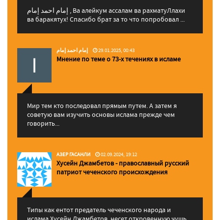
إمام احمد إمام , Ва алейкум ассалам ва рахматуЛлахи
ва баракятух! Спасибо брат за то что попробовал ...
إمام احمد إمام
29.01.2025, 00:43
Мнение по теме о 73-х течениях в исламе
Мир тем кто последовал прямым путем. А затем я
советую вам изучить основы ислама прежде чем
говорить...
АЗЕР ГАСАНЛИ
02.09.2024, 19:12
Хусейн Джамбетов - православный русский
патриот чеченского происхождения
Типы как ентот предатель чеченского народа и
ислама Хусейн Джамбетов, несет откровенную чушь,