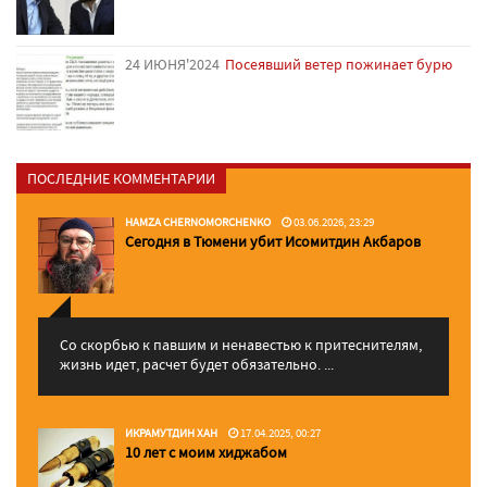
24 ИЮНЯ'2024
Посеявший ветер пожинает бурю
ПОСЛЕДНИЕ КОММЕНТАРИИ
HAMZA CHERNOMORCHENKO
03.06.2026, 23:29
Сегодня в Тюмени убит Исомитдин Акбаров
Со скорбью к павшим и ненавестью к притеснителям,
жизнь идет, расчет будет обязательно. ...
ИКРАМУТДИН ХАН
17.04.2025, 00:27
10 лет с моим хиджабом