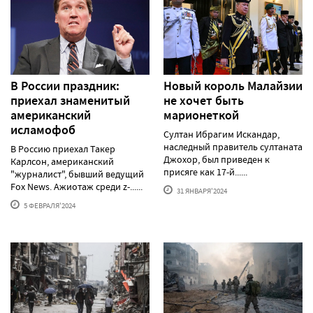
В России праздник:
Новый король Малайзии
приехал знаменитый
не хочет быть
американский
марионеткой
исламофоб
Султан Ибрагим Искандар,
наследный правитель султаната
В Россию приехал Такер
Джохор, был приведен к
Карлсон, американский
присяге как 17-й......
"журналист", бывший ведущий
Fox News. Ажиотаж среди z-......
31 ЯНВАРЯ'2024
5 ФЕВРАЛЯ'2024