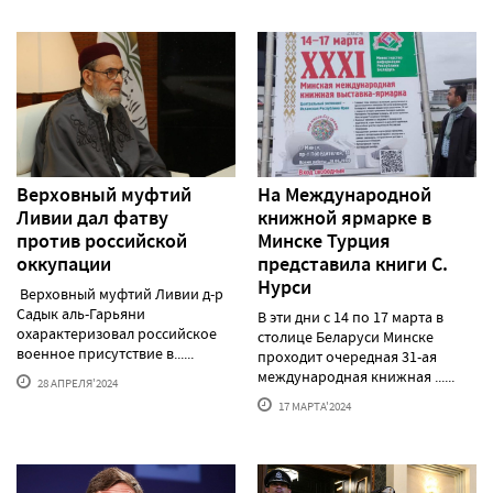
Верховный муфтий
На Международной
Ливии дал фатву
книжной ярмарке в
против российской
Минске Турция
оккупации
представила книги С.
Нурси
Верховный муфтий Ливии д-р
Садык аль-Гарьяни
В эти дни с 14 по 17 марта в
охарактеризовал российское
столице Беларуси Минске
военное присутствие в......
проходит очередная 31-ая
международная книжная ......
28 АПРЕЛЯ'2024
17 МАРТА'2024