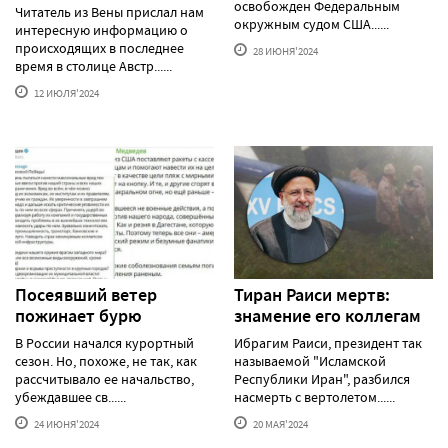
освобожден Федеральным
Читатель из Вены прислал нам
окружным судом США......
интересную информацию о
происходящих в последнее
28 ИЮНЯ'2024
время в столице Австр......
12 ИЮЛЯ'2024
Посеявший ветер
Тиран Раиси мертв:
пожинает бурю
знамение его коллегам
В России начался курортный
Ибрагим Раиси, президент так
сезон. Но, похоже, не так, как
называемой "Исламской
рассчитывало ее начальство,
Республики Иран", разбился
убеждавшее св......
насмерть с вертолетом......
24 ИЮНЯ'2024
20 МАЯ'2024