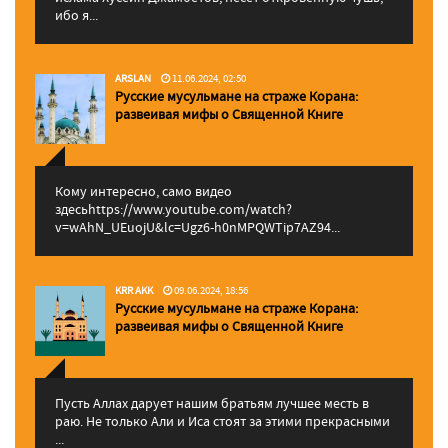
ибо я...
ARSLAN
11.06.2024, 02:50
Русские мусульмане на страже Корана:
pазвеивая мифы о Священной Книге
Кому интересно, само видео
здесьhttps://www.youtube.com/watch?
v=wAhN_UEuojU&lc=Ugz6-h0nMPQWTip7AZ94...
KRR AKK
09.06.2024, 18:56
Русские мусульмане на страже Корана:
pазвеивая мифы о Священной Книге
Пусть Аллах дарует нашим братьям лучшее месть в
раю. Не только Али и Иса стоят за этими прекрасными
...