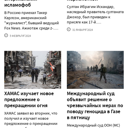
исламофоб
Султан Ибрагим Искандар,
наследный правитель султаната
В Россию приехал Такер
Джохор, был приведен к
Карлсон, американский
присяге как 17-й......
"журналист", бывший ведущий
Fox News. Ажиотаж среди z-......
31 ЯНВАРЯ'2024
5 ФЕВРАЛЯ'2024
ХАМАС изучает новое
Международный суд
предложение о
объявит решение о
прекращении огня
чрезвычайных мерах по
поводу геноцида в Газе
ХАМАС заявил во вторник, что
в пятницу
получил и изучает новое
предложение о прекращении
Международный суд ООН (МС)