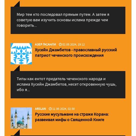
Мир тем кто последовал прямым путем. А затем я
советую вам изучить основы ислама прежде чем
говорить...
АЗЕР ГАСАНЛИ
02.09.2024, 19:12
Хусейн Джамбетов - православный русский
патриот чеченского происхождения
Типы как ентот предатель чеченского народа и
ислама Хусейн Джамбетов, несет откровенную чушь,
ибо я...
ARSLAN
11.06.2024, 02:50
Русские мусульмане на страже Корана:
pазвеивая мифы о Священной Книге