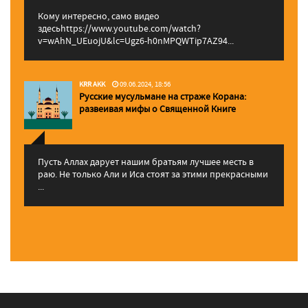
Кому интересно, само видео
здесьhttps://www.youtube.com/watch?
v=wAhN_UEuojU&lc=Ugz6-h0nMPQWTip7AZ94...
KRR AKK
09.06.2024, 18:56
Русские мусульмане на страже Корана:
pазвеивая мифы о Священной Книге
Пусть Аллах дарует нашим братьям лучшее месть в
раю. Не только Али и Иса стоят за этими прекрасными
...