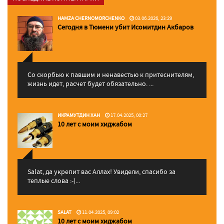
HAMZA CHERNOMORCHENKO
03.06.2026, 23:29
Сегодня в Тюмени убит Исомитдин Акбаров
Со скорбью к павшим и ненавестью к притеснителям,
жизнь идет, расчет будет обязательно. ...
ИКРАМУТДИН ХАН
17.04.2025, 00:27
10 лет с моим хиджабом
Salat, да укрепит вас Аллаx! Увидели, спасибо за
теплые слова :-)...
SALAT
11.04.2025, 09:02
10 лет с моим хиджабом