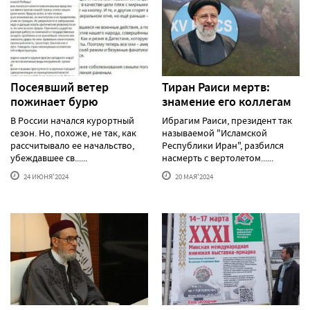
Посеявший ветер
Тиран Раиси мертв:
пожинает бурю
знамение его коллегам
В России начался курортный
Ибрагим Раиси, президент так
сезон. Но, похоже, не так, как
называемой "Исламской
рассчитывало ее начальство,
Республики Иран", разбился
убеждавшее св......
насмерть с вертолетом......
24 ИЮНЯ'2024
20 МАЯ'2024