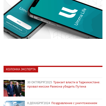
КОЛОНКА ЭКСПЕРТА
30 ОКТЯБРЯ'2025
Транзит власти в Таджикистане:
провал миссии Рахмона убедить Путина
8 ДЕКАБРЯ'2024
Поздравление с уничтожением