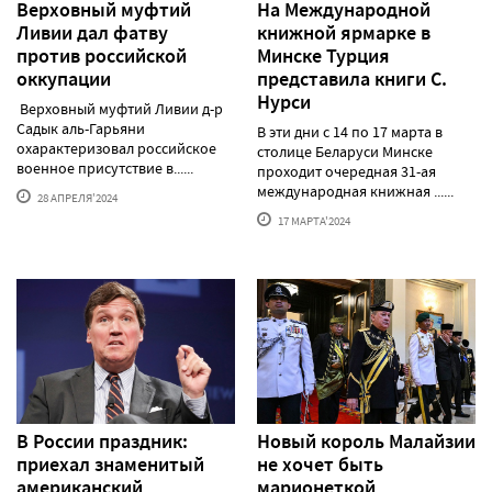
Верховный муфтий
На Международной
Ливии дал фатву
книжной ярмарке в
против российской
Минске Турция
оккупации
представила книги С.
Нурси
Верховный муфтий Ливии д-р
Садык аль-Гарьяни
В эти дни с 14 по 17 марта в
охарактеризовал российское
столице Беларуси Минске
военное присутствие в......
проходит очередная 31-ая
международная книжная ......
28 АПРЕЛЯ'2024
17 МАРТА'2024
В России праздник:
Новый король Малайзии
приехал знаменитый
не хочет быть
американский
марионеткой