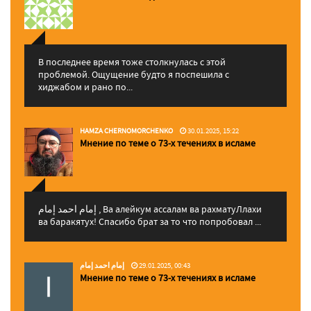
В последнее время тоже столкнулась с этой
проблемой. Ощущение будто я поспешила с
хиджабом и рано по...
HAMZA CHERNOMORCHENKO
30.01.2025, 15:22
Мнение по теме о 73-х течениях в исламе
إمام احمد إمام , Ва алейкум ассалам ва рахматуЛлахи
ва баракятух! Спасибо брат за то что попробовал ...
إمام احمد إمام
29.01.2025, 00:43
Мнение по теме о 73-х течениях в исламе