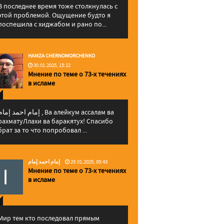
В последнее время тоже столкнулась с
этой проблемой. Ощущение будто я
поспешила с хиджабом и рано по...
HAMZA CHERNOMORCHENKO
30.01.2025, 15:22
Мнение по теме о 73-х течениях
в исламе
إمام احمد إما , Ва алейкум ассалам ва
рахматуЛлахи ва баракятух! Спасибо
брат за то что попробовал ...
إمام احمد إمام
29.01.2025, 00:43
Мнение по теме о 73-х течениях
в исламе
Мир тем кто последовал прямым