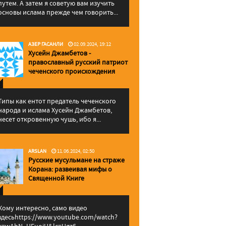
путем. А затем я советую вам изучить
основы ислама прежде чем говорить...
АЗЕР ГАСАНЛИ
02.09.2024, 19:12
Хусейн Джамбетов -
православный русский патриот
чеченского происхождения
Типы как ентот предатель чеченского
народа и ислама Хусейн Джамбетов,
несет откровенную чушь, ибо я...
ARSLAN
11.06.2024, 02:50
Русские мусульмане на страже
Корана: pазвеивая мифы о
Священной Книге
Кому интересно, само видео
здесьhttps://www.youtube.com/watch?