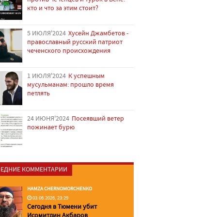
кто и что за этим стоит?
5 ИЮЛЯ'2024
Хусейн Джамбетов -
православный русский патриот
чеченского происхождения
1 ИЮЛЯ'2024
К успешным
мусульманам: прошло время
петлять
24 ИЮНЯ'2024
Посеявший ветер
пожинает бурю
ЕДНИЕ КОММЕНТАРИИ
HAMZA CHERNOMORCHENKO
03.06.2026, 23:29
Сегодня в Тюмени убит
Исомитдин Акбаров