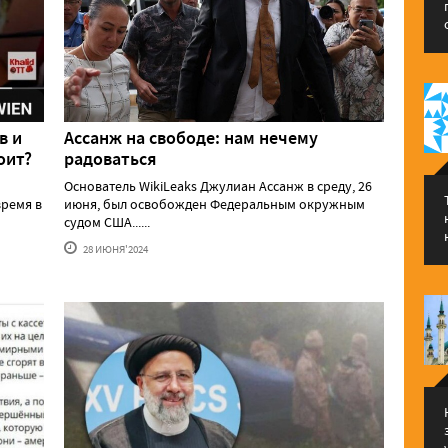
в и
Ассанж на свободе: нам нечему
оит?
радоваться
Основатель WikiLeaks Джулиан Ассанж в среду, 26
ремя в
июня, был освобожден Федеральным окружным
судом США......
28 ИЮНЯ'2024