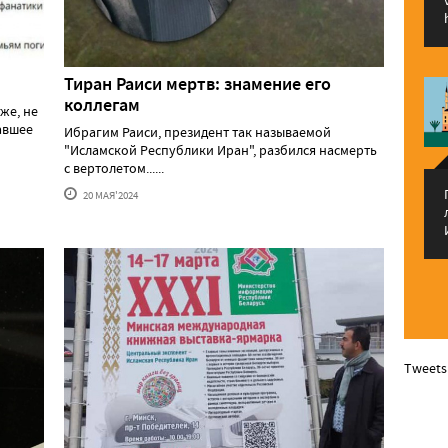
Тиран Раиси мертв: знамение его
коллегам
же, не
давшее
Ибрагим Раиси, президент так называемой
"Исламской Республики Иран", разбился насмерть
с вертолетом......
20 МАЯ'2024
Tweets