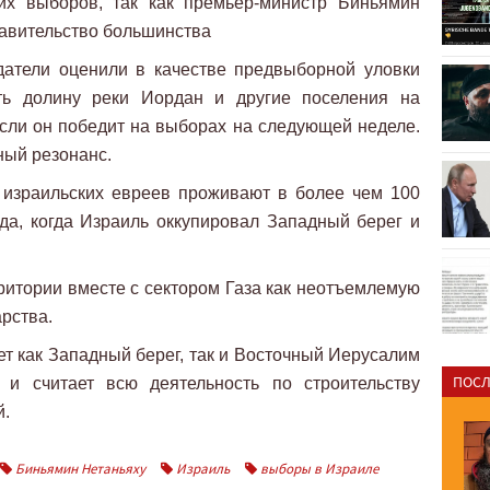
их выборов, так как премьер-министр Биньямин
равительство большинства
атели оценили в качестве предвыборной уловки
ть долину реки Иордан и другие поселения на
сли он победит на выборах на следующей неделе.
ый резонанс.
 израильских евреев проживают в более чем 100
да, когда Израиль оккупировал Западный берег и
итории вместе с сектором Газа как неотъемлемую
арства.
 как Западный берег, так и Восточный Иерусалим
ПОСЛ
 и считает всю деятельность по строительству
й.
Биньямин Нетаньяху
Израиль
выборы в Израиле