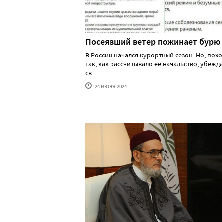
Посеявший ветер пожинает бурю
В России начался курортный сезон. Но, похо
так, как рассчитывало ее начальство, убеж
св......
24 ИЮНЯ'2024