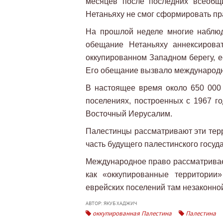
месяцев после последних всеобщ
Нетаньяху не смог сформировать п
На прошлой неделе многие наблюд
обещание Нетаньяху аннексирова
оккупированном Западном берегу, е
Его обещание вызвало международн
В настоящее время около 650 000
поселениях, построенных с 1967 го
Восточный Иерусалим.
Палестинцы рассматривают эти терр
часть будущего палестинского госуд
Международное право рассматривает
как «оккупированные территории»
еврейских поселений там незаконно
АВТОР: ЯКУБ ХАДЖИЧ
оккупированная Палестина
Палестина