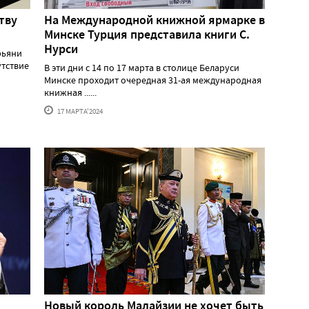
тву
На Международной книжной ярмарке в
Минске Турция представила книги С.
Нурси
рьяни
утствие
В эти дни с 14 по 17 марта в столице Беларуси
Минске проходит очередная 31-ая международная
книжная ......
17 МАРТА'2024
Новый король Малайзии не хочет быть