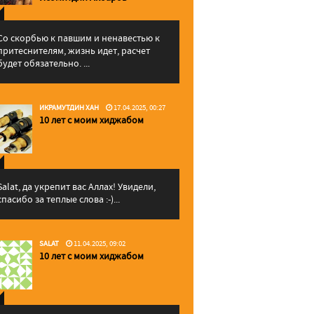
Со скорбью к павшим и ненавестью к
притеснителям, жизнь идет, расчет
будет обязательно. ...
ИКРАМУТДИН ХАН
17.04.2025, 00:27
10 лет с моим хиджабом
Salat, да укрепит вас Аллаx! Увидели,
спасибо за теплые слова :-)...
SALAT
11.04.2025, 09:02
10 лет с моим хиджабом