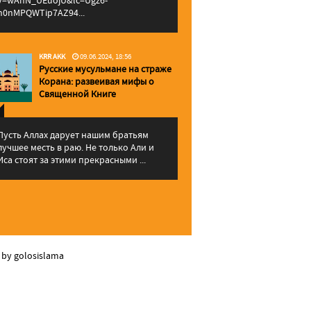
v=wAhN_UEuojU&lc=Ugz6-
h0nMPQWTip7AZ94...
KRR AKK
09.06.2024, 18:56
Русские мусульмане на страже
Корана: pазвеивая мифы о
Священной Книге
Пусть Аллах дарует нашим братьям
лучшее месть в раю. Не только Али и
Иса стоят за этими прекрасными ...
 by golosislama