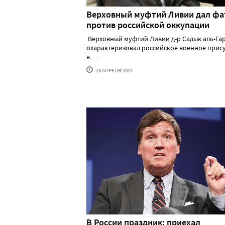
Верховный муфтий Ливии дал фа
против российской оккупации
Верховный муфтий Ливии д-р Садык аль-Га
охарактеризовал российское военное прис
в......
28 АПРЕЛЯ'2024
В России праздник: приехал