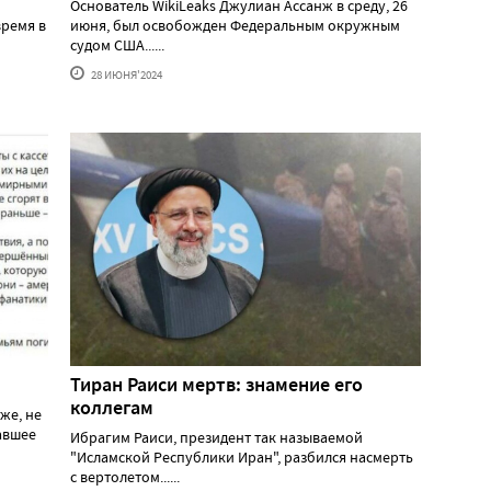
Основатель WikiLeaks Джулиан Ассанж в среду, 26
ремя в
июня, был освобожден Федеральным окружным
судом США......
28 ИЮНЯ'2024
Тиран Раиси мертв: знамение его
коллегам
же, не
давшее
Ибрагим Раиси, президент так называемой
"Исламской Республики Иран", разбился насмерть
с вертолетом......