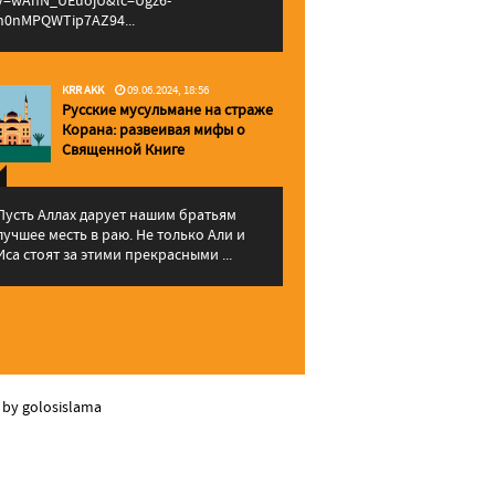
v=wAhN_UEuojU&lc=Ugz6-
h0nMPQWTip7AZ94...
KRR AKK
09.06.2024, 18:56
Русские мусульмане на страже
Корана: pазвеивая мифы о
Священной Книге
Пусть Аллах дарует нашим братьям
лучшее месть в раю. Не только Али и
Иса стоят за этими прекрасными ...
 by golosislama