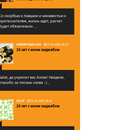
Со скорбью к павшим и ненавестью к
притеснителям, жизнь идет, расчет
будет обязательно. ...
ИКРАМУТДИН ХАН
17.04.2025, 00:27
10 лет с моим хиджабом
Salat, да укрепит вас Аллаx! Увидели,
спасибо за теплые слова :-)...
SALAT
11.04.2025, 09:02
10 лет с моим хиджабом