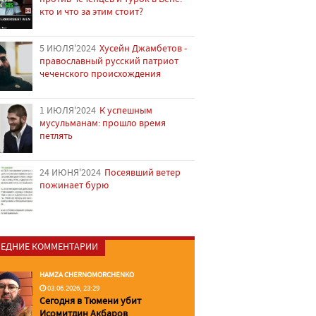
кто и что за этим стоит?
5 ИЮЛЯ'2024
Хусейн Джамбетов -
православный русский патриот
чеченского происхождения
1 ИЮЛЯ'2024
К успешным
мусульманам: прошло время
петлять
24 ИЮНЯ'2024
Посеявший ветер
пожинает бурю
ЕДНИЕ КОММЕНТАРИИ
HAMZA CHERNOMORCHENKO
03.06.2026, 23:29
Сегодня в Тюмени убит
Исомитдин Акбаров