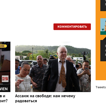
КОММЕНТИРОВАТЬ
Tweets
в и
Ассанж на свободе: нам нечему
оит?
радоваться