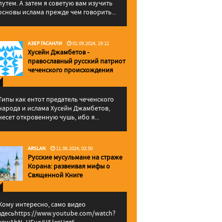
путем. А затем я советую вам изучить
основы ислама прежде чем говорить...
АЗЕР ГАСАНЛИ
02.09.2024, 19:12
Хусейн Джамбетов -
православный русский патриот
чеченского происхождения
Типы как ентот предатель чеченского
народа и ислама Хусейн Джамбетов,
несет откровенную чушь, ибо я...
ARSLAN
11.06.2024, 02:50
Русские мусульмане на страже
Корана: pазвеивая мифы о
Священной Книге
Кому интересно, само видео
здесьhttps://www.youtube.com/watch?