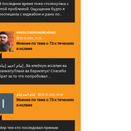
В последнее время тоже столкнулась с
этой проблемой. Ощущение будто я
поспешила с хиджабом и рано по...
HAMZA CHERNOMORCHENKO
30.01.2025, 15:22
Мнение по теме о 73-х течениях
в исламе
إمام احمد إما , Ва алейкум ассалам ва
рахматуЛлахи ва баракятух! Спасибо
брат за то что попробовал ...
إمام احمد إمام
29.01.2025, 00:43
Мнение по теме о 73-х течениях
в исламе
Мир тем кто последовал прямым