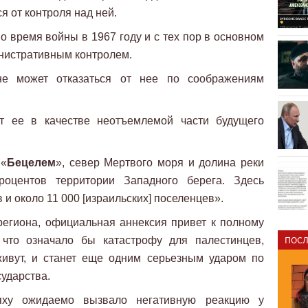
ся от контроля над ней.
 время войны в 1967 году и с тех пор в основном
нистративным контролем.
не может отказаться от нее по соображениям
т ее в качестве неотъемлемой части будущего
 «
Бецелем
», север Мертвого моря и долина реки
оцентов территории Западного берега. Здесь
 и около 11 000 [израильских] поселенцев».
егиона, официальная аннексия привет к полному
ПОСЛ
 что означало бы катастрофу для палестинцев,
ивут, и станет еще одним серьезным ударом по
ударства.
яху ожидаемо вызвало негативную реакцию у