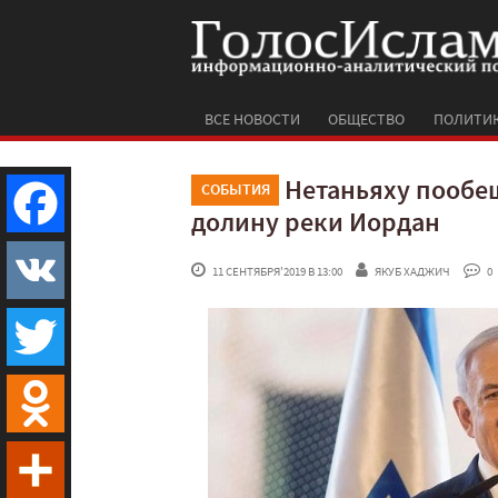
ВСЕ НОВОСТИ
ОБЩЕСТВО
ПОЛИТИ
Нетаньяху пообе
СОБЫТИЯ
долину реки Иордан
Facebook
 11 СЕНТЯБРЯ'2019 В 13:00
ЯКУБ ХАДЖИЧ
 0
VK
Twitter
Odnoklassniki