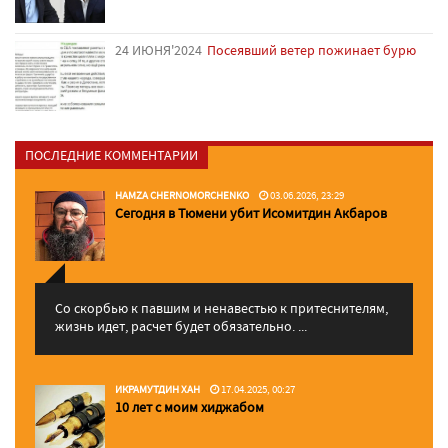
24 ИЮНЯ'2024
Посеявший ветер пожинает бурю
ПОСЛЕДНИЕ КОММЕНТАРИИ
HAMZA CHERNOMORCHENKO
03.06.2026, 23:29
Сегодня в Тюмени убит Исомитдин Акбаров
Со скорбью к павшим и ненавестью к притеснителям,
жизнь идет, расчет будет обязательно. ...
ИКРАМУТДИН ХАН
17.04.2025, 00:27
10 лет с моим хиджабом