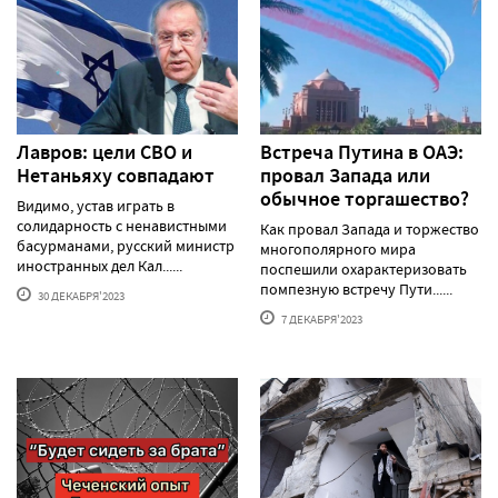
Лавров: цели СВО и
Встреча Путина в ОАЭ:
Нетаньяху совпадают
провал Запада или
обычное торгашество?
Видимо, устав играть в
солидарность с ненавистными
Как провал Запада и торжество
басурманами, русский министр
многополярного мира
иностранных дел Кал......
поспешили охарактеризовать
помпезную встречу Пути......
30 ДЕКАБРЯ'2023
7 ДЕКАБРЯ'2023