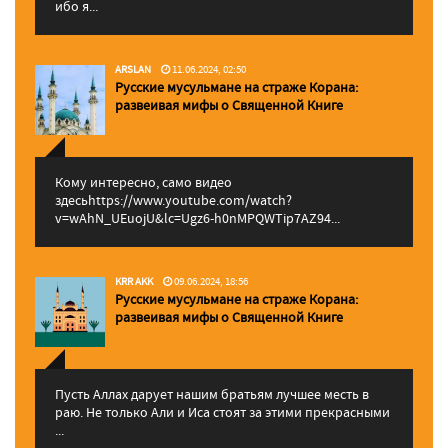
ибо я...
ARSLAN
11.06.2024, 02:50
Русские мусульмане на страже Корана:
pазвеивая мифы о Священной Книге
Кому интересно, само видео
здесьhttps://www.youtube.com/watch?
v=wAhN_UEuojU&lc=Ugz6-h0nMPQWTip7AZ94...
KRR AKK
09.06.2024, 18:56
Русские мусульмане на страже Корана:
pазвеивая мифы о Священной Книге
Пусть Аллах дарует нашим братьям лучшее месть в
раю. Не только Али и Иса стоят за этими прекрасными
...