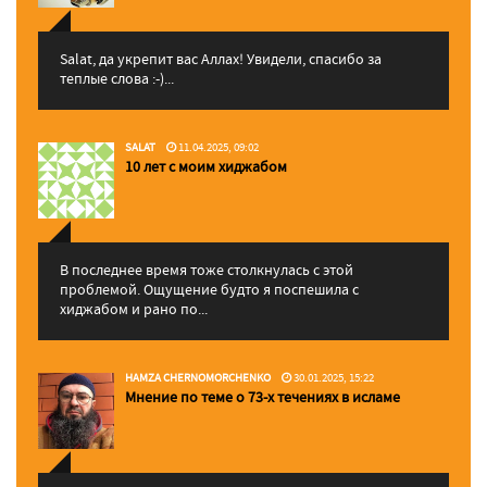
Salat, да укрепит вас Аллаx! Увидели, спасибо за
теплые слова :-)...
SALAT
11.04.2025, 09:02
10 лет с моим хиджабом
В последнее время тоже столкнулась с этой
проблемой. Ощущение будто я поспешила с
хиджабом и рано по...
HAMZA CHERNOMORCHENKO
30.01.2025, 15:22
Мнение по теме о 73-х течениях в исламе