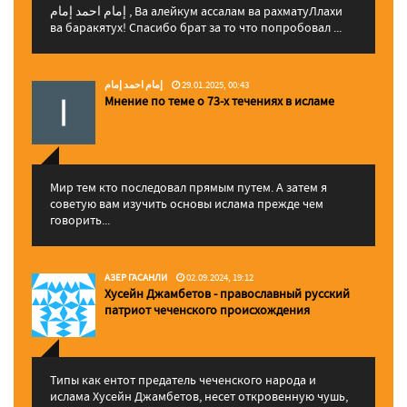
إمام احمد إمام , Ва алейкум ассалам ва рахматуЛлахи
ва баракятух! Спасибо брат за то что попробовал ...
إمام احمد إمام
29.01.2025, 00:43
Мнение по теме о 73-х течениях в исламе
Мир тем кто последовал прямым путем. А затем я
советую вам изучить основы ислама прежде чем
говорить...
АЗЕР ГАСАНЛИ
02.09.2024, 19:12
Хусейн Джамбетов - православный русский
патриот чеченского происхождения
Типы как ентот предатель чеченского народа и
ислама Хусейн Джамбетов, несет откровенную чушь,