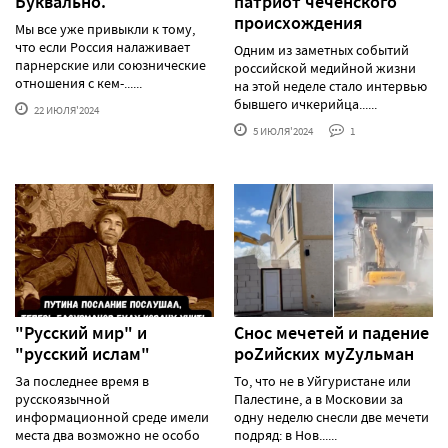
Буквально.
патриот чеченского
происхождения
Мы все уже привыкли к тому,
что если Россия налаживает
Одним из заметных событий
парнерские или союзнические
российской медийной жизни
отношения с кем-......
на этой неделе стало интервью
бывшего ичкерийца......
22 ИЮЛЯ'2024
5 ИЮЛЯ'2024
1
"Русский мир" и
Снос мечетей и падение
"русский ислам"
роZийских муZульман
За последнее время в
То, что не в Уйгуристане или
русскоязычной
Палестине, а в Московии за
информационной среде имели
одну неделю снесли две мечети
места два возможно не особо
подряд: в Нов......