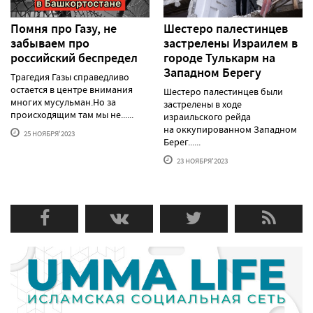
Помня про Газу, не
Шестеро палестинцев
забываем про
застрелены Израилем в
российский беспредел
городе Тулькарм на
Западном Берегу
Трагедия Газы справедливо
остается в центре внимания
Шестеро палестинцев были
многих мусульман.Но за
застрелены в ходе
происходящим там мы не......
израильского рейда
на оккупированном Западном
25 НОЯБРЯ'2023
Берег......
23 НОЯБРЯ'2023