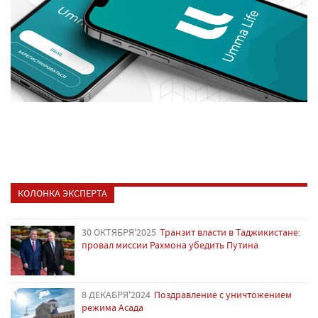
КОЛОНКА ЭКСПЕРТА
30 ОКТЯБРЯ'2025
Транзит власти в Таджикистане:
провал миссии Рахмона убедить Путина
8 ДЕКАБРЯ'2024
Поздравление с уничтожением
режима Асада