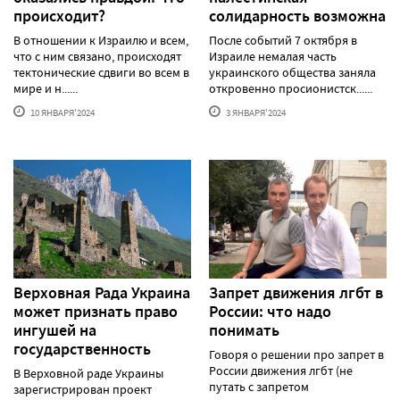
происходит?
солидарность возможна
В отношении к Израилю и всем,
После событий 7 октября в
что с ним связано, происходят
Израиле немалая часть
тектонические сдвиги во всем в
украинского общества заняла
мире и н......
откровенно просионистск......
10 ЯНВАРЯ'2024
3 ЯНВАРЯ'2024
Верховная Рада Украина
Запрет движения лгбт в
может признать право
России: что надо
ингушей на
понимать
государственность
Говоря о решении про запрет в
России движения лгбт (не
В Верховной раде Украины
путать с запретом
зарегистрирован проект