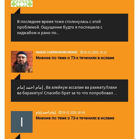
В последнее время тоже столкнулась с этой
проблемой. Ощущение будто я поспешила с
хиджабом и рано по...
HAMZA CHERNOMORCHENKO
30.01.2025, 15:22
Мнение по теме о 73-х течениях в исламе
إمام احمد إمام , Ва алейкум ассалам ва рахматуЛлахи
ва баракятух! Спасибо брат за то что попробовал ...
إمام احمد إمام
29.01.2025, 00:43
Мнение по теме о 73-х течениях в исламе