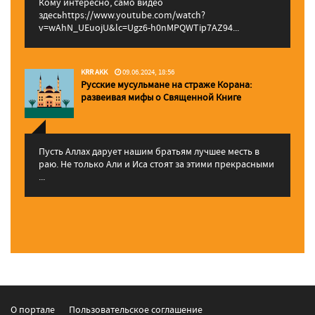
Кому интересно, само видео
здесьhttps://www.youtube.com/watch?
v=wAhN_UEuojU&lc=Ugz6-h0nMPQWTip7AZ94...
KRR AKK
09.06.2024, 18:56
Русские мусульмане на страже Корана:
pазвеивая мифы о Священной Книге
Пусть Аллах дарует нашим братьям лучшее месть в
раю. Не только Али и Иса стоят за этими прекрасными
...
О портале
Пользовательское соглашение