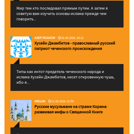
Мир тем кто последовал прямым путем. А затем я
советую вам изучить основы ислама прежде чем
говорить...
АЗЕР ГАСАНЛИ
02.09.2024, 19:12
Хусейн Джамбетов - православный русский
патриот чеченского происхождения
Типы как ентот предатель чеченского народа и
ислама Хусейн Джамбетов, несет откровенную чушь,
ибо я...
ARSLAN
11.06.2024, 02:50
Русские мусульмане на страже Корана:
pазвеивая мифы о Священной Книге