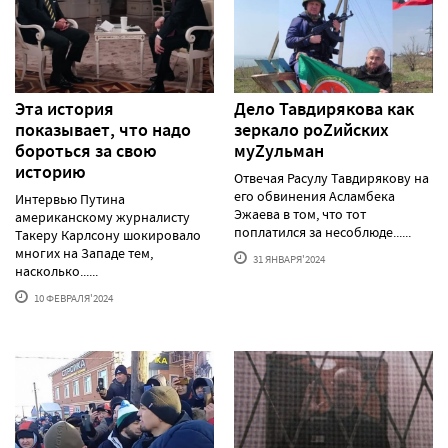
Эта история
Дело Тавдирякова как
показывает, что надо
зеркало роZийских
бороться за свою
муZульман
историю
Отвечая Расулу Тавдирякову на
его обвинения Асламбека
Интервью Путина
Эжаева в том, что тот
американскому журналисту
поплатился за несоблюде......
Такеру Карлсону шокировало
многих на Западе тем,
31 ЯНВАРЯ'2024
насколько......
10 ФЕВРАЛЯ'2024