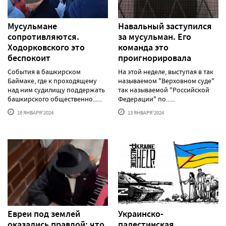
Мусульмане
Навальный заступился
сопротивляются.
за мусульман. Его
Ходорковского это
команда это
беспокоит
проигнорировала
События в башкирском
На этой неделе, выступая в так
Баймаке, где к проходящему
называемом "Верховном суде"
над ним судилищу поддержать
так называемой "Российской
башкирского общественно......
Федерации" по......
16 ЯНВАРЯ'2024
13 ЯНВАРЯ'2024
Евреи под землей
Украинско-
оказались правдой: что
палестинская