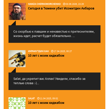
HAMZA CHERNOMORCHENKO
03.06.2026, 23:29
Сегодня в Тюмени убит Исомитдин Акбаров
Со скорбью к павшим и ненавестью к притеснителям,
жизнь идет, расчет будет обязательно. ...
ИКРАМУТДИН ХАН
17.04.2025, 00:27
10 лет с моим хиджабом
Salat, да укрепит вас Аллаx! Увидели, спасибо за
теплые слова :-)...
SALAT
11.04.2025, 09:02
10 лет с моим хиджабом