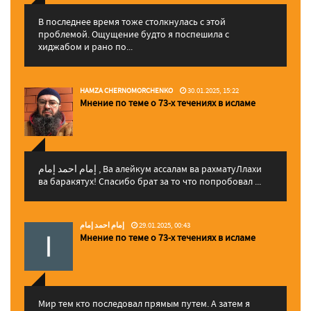
В последнее время тоже столкнулась с этой
проблемой. Ощущение будто я поспешила с
хиджабом и рано по...
HAMZA CHERNOMORCHENKO
30.01.2025, 15:22
Мнение по теме о 73-х течениях в исламе
إمام احمد إمام , Ва алейкум ассалам ва рахматуЛлахи
ва баракятух! Спасибо брат за то что попробовал ...
إمام احمد إمام
29.01.2025, 00:43
Мнение по теме о 73-х течениях в исламе
Мир тем кто последовал прямым путем. А затем я