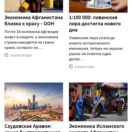
Экономика Афганистана
1:100 000: ливанская
близка к краху - ООН
лира достигла нового
дна
Почти 34 миллиона афганцев
живут в нищете, а экономика
Ливанская лира упала до
страны находится на грани
нового исторического
краха, согласно но......
минимума, теперь на черном
рынке на отметке один
19 АПРЕЛЯ'2023
долла......
14 МАРТА'2023
Саудовская Аравия:
Экономика Исламского