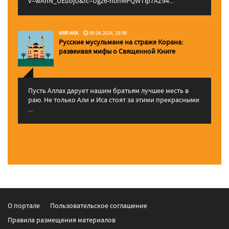
v=wAhN_UEuojU&lc=Ugz6-h0nMPQWTip7AZ94...
KRR AKK
09.06.2024, 18:56
Русские мусульмане на страже Корана:
pазвеивая мифы о Священной Книге
Пусть Аллах дарует нашим братьям лучшее месть в
раю. Не только Али и Иса стоят за этими прекрасными
...
О портале
Пользовательское соглашение
Правила размещения материалов