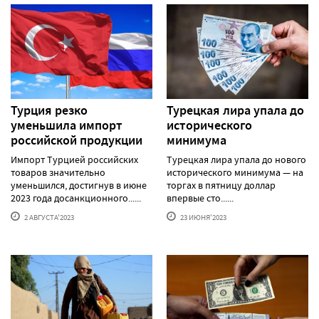
Турция резко
Турецкая лира упала до
уменьшила импорт
исторического
российской продукции
минимума
Импорт Турцией российских
Турецкая лира упала до нового
товаров значительно
исторического минимума — на
уменьшился, достигнув в июне
торгах в пятницу доллар
2023 года досанкционного......
впервые сто......
2 АВГУСТА'2023
23 ИЮНЯ'2023