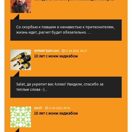
Со скорбью к павшим и ненавестью к притеснителям,
жизнь идет, расчет будет обязательно. ...
ИКРАМУТДИН ХАН
17.04.2025, 00:27
10 лет с моим хиджабом
Salat, да укрепит вас Аллаx! Увидели, спасибо за
теплые слова :-)...
SALAT
11.04.2025, 09:02
10 лет с моим хиджабом