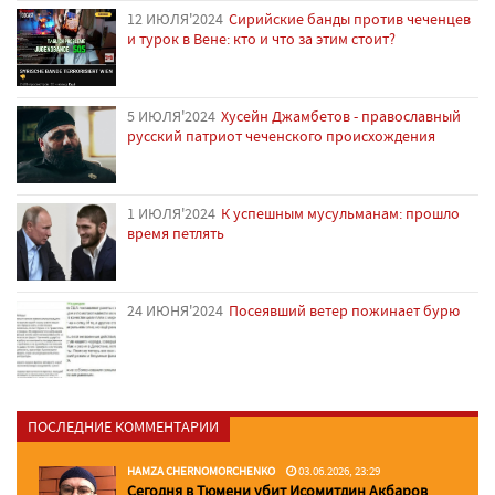
12 ИЮЛЯ'2024
Сирийские банды против чеченцев
и турок в Вене: кто и что за этим стоит?
5 ИЮЛЯ'2024
Хусейн Джамбетов - православный
русский патриот чеченского происхождения
1 ИЮЛЯ'2024
К успешным мусульманам: прошло
время петлять
24 ИЮНЯ'2024
Посеявший ветер пожинает бурю
ПОСЛЕДНИЕ КОММЕНТАРИИ
HAMZA CHERNOMORCHENKO
03.06.2026, 23:29
Сегодня в Тюмени убит Исомитдин Акбаров