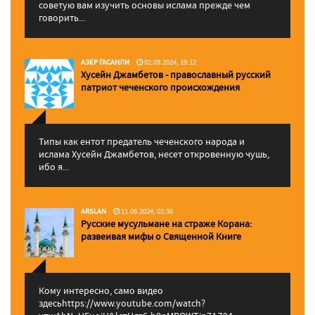
советую вам изучить основы ислама прежде чем
говорить...
АЗЕР ГАСАНЛИ
02.09.2024, 19:12
Хусейн Джамбетов - православный русский
патриот чеченского происхождения
Типы как ентот предатель чеченского народа и
ислама Хусейн Джамбетов, несет откровенную чушь,
ибо я...
ARSLAN
11.06.2024, 02:50
Русские мусульмане на страже Корана:
pазвеивая мифы о Священной Книге
Кому интересно, само видео
здесьhttps://www.youtube.com/watch?