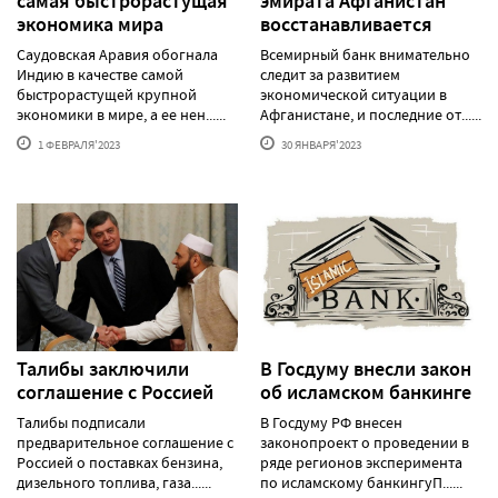
самая быстрорастущая
эмирата Афганистан
экономика мира
восстанавливается
Саудовская Аравия обогнала
Всемирный банк внимательно
Индию в качестве самой
следит за развитием
быстрорастущей крупной
экономической ситуации в
экономики в мире, а ее нен......
Афганистане, и последние от......
1 ФЕВРАЛЯ'2023
30 ЯНВАРЯ'2023
Талибы заключили
В Госдуму внесли закон
соглашение с Россией
об исламском банкинге
Талибы подписали
В Госдуму РФ внесен
предварительное соглашение с
законопроект о проведении в
Россией о поставках бензина,
ряде регионов эксперимента
дизельного топлива, газа......
по исламскому банкингуП......