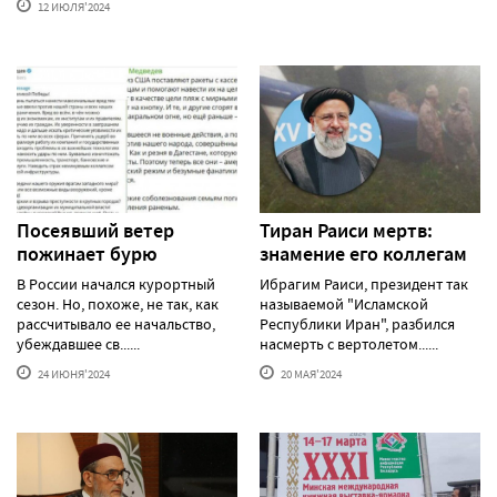
12 ИЮЛЯ'2024
Посеявший ветер
Тиран Раиси мертв:
пожинает бурю
знамение его коллегам
В России начался курортный
Ибрагим Раиси, президент так
сезон. Но, похоже, не так, как
называемой "Исламской
рассчитывало ее начальство,
Республики Иран", разбился
убеждавшее св......
насмерть с вертолетом......
24 ИЮНЯ'2024
20 МАЯ'2024