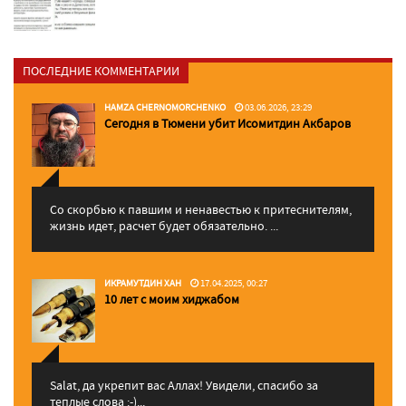
ПОСЛЕДНИЕ КОММЕНТАРИИ
HAMZA CHERNOMORCHENKO
03.06.2026, 23:29
Сегодня в Тюмени убит Исомитдин Акбаров
Со скорбью к павшим и ненавестью к притеснителям,
жизнь идет, расчет будет обязательно. ...
ИКРАМУТДИН ХАН
17.04.2025, 00:27
10 лет с моим хиджабом
Salat, да укрепит вас Аллаx! Увидели, спасибо за
теплые слова :-)...