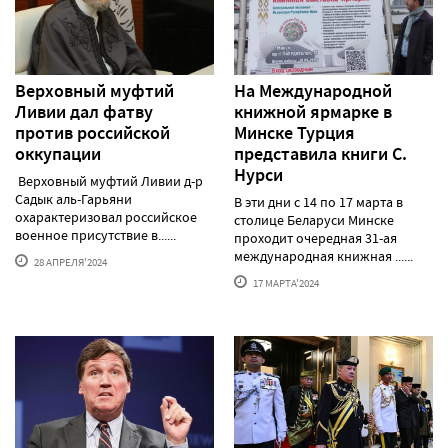
Верховный муфтий
На Международной
Ливии дал фатву
книжной ярмарке в
против российской
Минске Турция
оккупации
представила книги С.
Нурси
Верховный муфтий Ливии д-р
Садык аль-Гарьяни
В эти дни с 14 по 17 марта в
охарактеризовал российское
столице Беларуси Минске
военное присутствие в......
проходит очередная 31-ая
международная книжная ......
28 АПРЕЛЯ'2024
17 МАРТА'2024