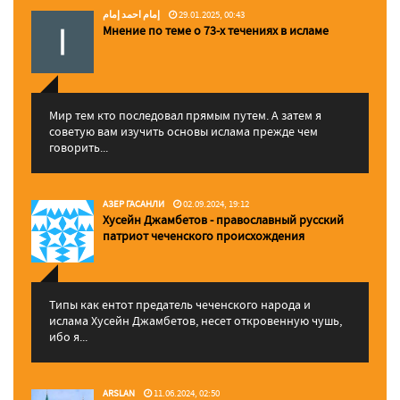
إمام احمد إمام
29.01.2025, 00:43
Мнение по теме о 73-х течениях в исламе
Мир тем кто последовал прямым путем. А затем я
советую вам изучить основы ислама прежде чем
говорить...
АЗЕР ГАСАНЛИ
02.09.2024, 19:12
Хусейн Джамбетов - православный русский
патриот чеченского происхождения
Типы как ентот предатель чеченского народа и
ислама Хусейн Джамбетов, несет откровенную чушь,
ибо я...
ARSLAN
11.06.2024, 02:50