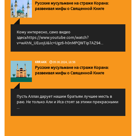
Русские мусульмане на страже Корана:
pазвеивая мифы о Священной Книге
Кому интересно, само видео
здесьhttps://www.youtube.com/watch?
v=wAhN_UEuojU&lc=Ugz6-h0nMPQWTip7AZ94...
KRR AKK
09.06.2024, 18:56
Русские мусульмане на страже Корана:
pазвеивая мифы о Священной Книге
Пусть Аллах дарует нашим братьям лучшее месть в
раю. Не только Али и Иса стоят за этими прекрасными
...