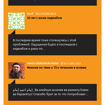
SALAT
11.04.2025, 09:02
10 лет с моим хиджабом
В последнее время тоже столкнулась с этой
проблемой. Ощущение будто я поспешила с
хиджабом и рано по...
HAMZA CHERNOMORCHENKO
30.01.2025, 15:22
Мнение по теме о 73-х течениях в исламе
إمام احمد إمام , Ва алейкум ассалам ва рахматуЛлахи
ва баракятух! Спасибо брат за то что попробовал ...