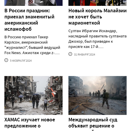
В России праздник:
Новый король Малайзии
приехал знаменитый
не хочет быть
американский
марионеткой
исламофоб
Султан Ибрагим Искандар,
наследный правитель султаната
В Россию приехал Такер
Джохор, был приведен к
Карлсон, американский
присяге как 17-й......
"журналист", бывший ведущий
Fox News. Ажиотаж среди z-......
31 ЯНВАРЯ'2024
5 ФЕВРАЛЯ'2024
ХАМАС изучает новое
Международный суд
предложение о
объявит решение о