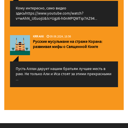
Кому интересно, само видео
здесьhttps://www.youtube.com/watch?
v=wAhN_UEuojU&lc=Ugz6-h0nMPQWTip7AZ94...
KRR AKK
09.06.2024, 18:56
Русские мусульмане на страже Корана:
pазвеивая мифы о Священной Книге
Пусть Аллах дарует нашим братьям лучшее месть в
раю. Не только Али и Иса стоят за этими прекрасными
...