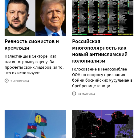
Ревность сионистов и
Российская
кремляди
многополярность как
новый антиисламский
Палестинцы в Секторе Газа
колониализм
платят огромную цену. За
просчеты своих лидеров, за то,
Голосование в Генассамблее
что их используют......
ООН по вопросу признания
бойни боснийских мусульман в
3 ИЮНЯ'2024
Сребренице геноци......
24 МАЯ'2024