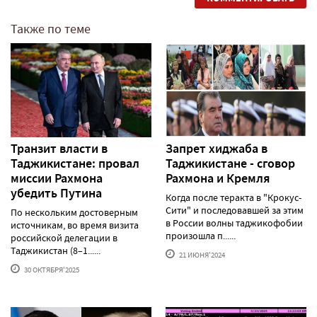
Также по теме
Транзит власти в
Запрет хиджаба в
Таджикистане: провал
Таджикистане - сговор
миссии Рахмона
Рахмона и Кремля
убедить Путина
Когда после теракта в "Крокус-
Сити" и последовавшей за этим
По нескольким достоверным
в России волны таджикофобии
источникам, во время визита
произошла п......
российской делегации в
Таджикистан (8–1......
21 ИЮНЯ'2024
30 ОКТЯБРЯ'2025