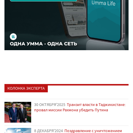
КОЛОНКА ЭКСПЕРТА
30 ОКТЯБРЯ'2025
Транзит власти в Таджикистане:
провал миссии Рахмона убедить Путина
8 ДЕКАБРЯ'2024
Поздравление с уничтожением