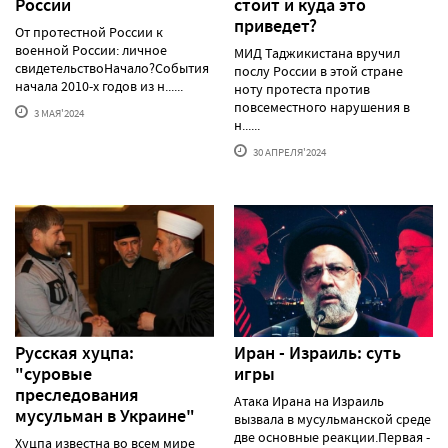
России
стоит и куда это
приведет?
От протестной России к
военной России: личное
МИД Таджикистана вручил
свидетельствоНачало?События
послу России в этой стране
начала 2010-х годов из н......
ноту протеста против
повсеместного нарушения в
3 МАЯ'2024
н......
30 АПРЕЛЯ'2024
Русская хуцпа:
Иран - Израиль: суть
"суровые
игры
преследования
Атака Ирана на Израиль
мусульман в Украине"
вызвала в мусульманской среде
две основные реакции.Первая -
Хуцпа известна во всем мире