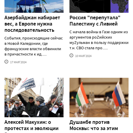
Азербайджан набирает
Россия "перепутала"
вес, а Европе нужна
Палестину с Ливией
последовательность
С начала войны в Газе одним из
аргументов роZийских
События, происходящие сейчас
муZульман в пользу поддержки
в Новой Каледонии, где
т.н. СВО стала про......
французские власти обвинили
в причастности к ид......
10 МАЯ'2024
17 МАЯ'2024
Алексей Макуxин: о
Душанбе против
протестаx и эволюции
Москвы: что за этим