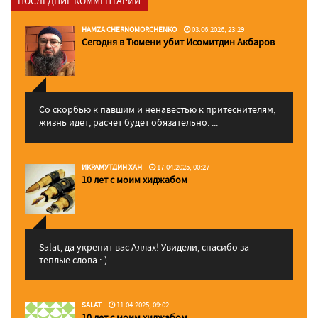
ПОСЛЕДНИЕ КОММЕНТАРИИ
HAMZA CHERNOMORCHENKO
03.06.2026, 23:29
Сегодня в Тюмени убит Исомитдин Акбаров
Со скорбью к павшим и ненавестью к притеснителям,
жизнь идет, расчет будет обязательно. ...
ИКРАМУТДИН ХАН
17.04.2025, 00:27
10 лет с моим хиджабом
Salat, да укрепит вас Аллаx! Увидели, спасибо за
теплые слова :-)...
SALAT
11.04.2025, 09:02
10 лет с моим хиджабом