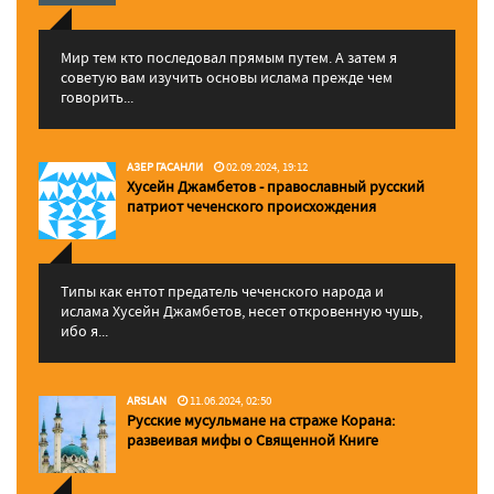
Мир тем кто последовал прямым путем. А затем я
советую вам изучить основы ислама прежде чем
говорить...
АЗЕР ГАСАНЛИ
02.09.2024, 19:12
Хусейн Джамбетов - православный русский
патриот чеченского происхождения
Типы как ентот предатель чеченского народа и
ислама Хусейн Джамбетов, несет откровенную чушь,
ибо я...
ARSLAN
11.06.2024, 02:50
Русские мусульмане на страже Корана:
pазвеивая мифы о Священной Книге