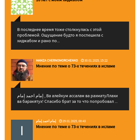
В последнее время тоже столкнулась с этой
проблемой. Ощущение будто я поспешила с
хиджабом и рано по...
HAMZA CHERNOMORCHENKO
30.01.2025, 15:22
Мнение по теме о 73-х течениях в исламе
إمام احمد إمام , Ва алейкум ассалам ва рахматуЛлахи
ва баракятух! Спасибо брат за то что попробовал ...
إمام احمد إمام
29.01.2025, 00:43
Мнение по теме о 73-х течениях в исламе