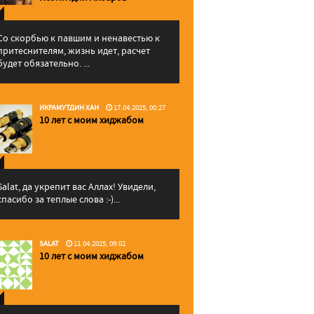
Со скорбью к павшим и ненавестью к
притеснителям, жизнь идет, расчет
будет обязательно. ...
ИКРАМУТДИН ХАН
17.04.2025, 00:27
10 лет с моим хиджабом
Salat, да укрепит вас Аллаx! Увидели,
спасибо за теплые слова :-)...
SALAT
11.04.2025, 09:02
10 лет с моим хиджабом