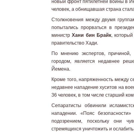
новый фронт пятилетней войны в Йе
человек, а обнищавшая страна стала
Столкновения между двумя группам
попытались прорваться в президе
министр
Хани бин Брайк
, который
правительство Хади.
По мнению экспертов, причиной, 
городом, является недавнее реш
Йемена.
Кроме того, напряженность между с
недавнее нападение хуситов на воен
36 человек, в том числе старший ко
Сепаратисты обвинили исламистс
нападении. «Пояс безопасности»
подозрением, поскольку они чув
стремящихся уничтожить и ослабить 