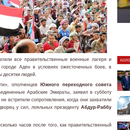
атили все правительственные военные лагеря и
КОЛО
 городе Аден в условиях ожесточенных боев, в
ы десятки людей.
сти», ополченцев
Южного переходного совета
единенные Арабские Эмираты, заявил в субботу
 не встретили сопротивления, когда они захватили
 дворец у сил, лояльных президенту
Абдур-Раббу
колько часов после того, как правительственный