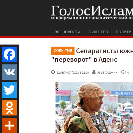
ВСЕ НОВОСТИ
ОБЩЕСТВО
ПОЛИТИ
Сепаратисты южн
СОБЫТИЯ
"переворот" в Адене
Facebook
 12 АВГУСТА'2019 В 12:00
ЯКУБ ХАДЖИЧ
 0
VK
Twitter
Odnoklassniki