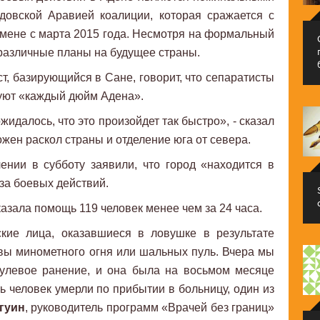
довской Аравией коалиции, которая сражается с
мене с марта 2015 года. Несмотря на формальный
 различные планы на будущее страны.
т, базирующийся в Сане, говорит, что сепаратисты
руют «каждый дюйм Адена».
идалось, что это произойдет так быстро», - сказал
ожен раскол страны и отделение юга от севера.
ении в субботу заявили, что город «находится в
за боевых действий.
казала помощь 119 человек менее чем за 24 часа.
кие лица, оказавшиеся в ловушке в результате
твы минометного огня или шальных пуль. Вчера мы
пулевое ранение, и она была на восьмом месяце
ь человек умерли по прибытии в больницу, один из
гуин
, руководитель программ «Врачей без границ»