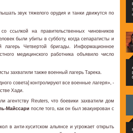
ышать звук тяжелого орудия и танки движутся по
 со ссылкой на правительственных чиновников
еловек были убиты в субботу, когда сепаратисты и
й лагерь Четвертой бригады. Информационное
тного медицинского работника объявило число
م
сты захватили также военный лагерь Тарека.
ного совета] контролируют все военные лагеря», -
стве Хади.
и агентству Reuters, что боевики захватили дом
ль-Майссари
после того, как он был эвакуирован с
ол в анти-хуситском альянсе и угрожает открыть