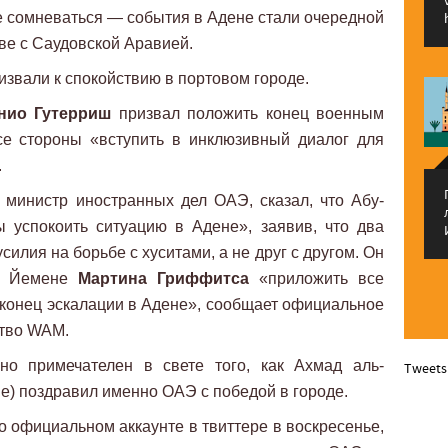
не сомневаться — события в Адене стали очередной
ве с Саудовской Аравией.
извали к спокойствию в портовом городе.
нио Гутерриш
призвал положить конец военным
се стороны «вступить в инклюзивный диалог для
.
, министр иностранных дел ОАЭ, сказал, что Абу-
ы успокоить ситуацию в Адене», заявив, что два
илия на борьбе с хуситами, а не друг с другом. Он
 в Йемене
Мартина Гриффитса
«приложить все
конец эскалации в Адене», сообщает официальное
тво WAM.
о примечателен в свете того, как Ахмад аль-
Tweets
е) поздравил именно ОАЭ с победой в городе.
о официальном аккаунте в твиттере в воскресенье,