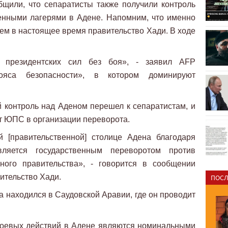
бщили, что сепаратисты также получили контроль
енными лагерями в Адене. Напомним, что именно
м в настоящее время правительство Хади. В ходе
президентских сил без боя», - заявил AFP
Пояса безопасности», в котором доминируют
ий контроль над Аденом перешел к сепаратистам, и
т ЮПС в организации переворота.
й [правительственной] столице Адена благодаря
ляется государственным переворотом против
ного правительства», - говорится в сообщении
ительство Хади.
ПОСЛ
а находился в Саудовской Аравии, где он проводит
 боевых действий в Адене являются номинальными