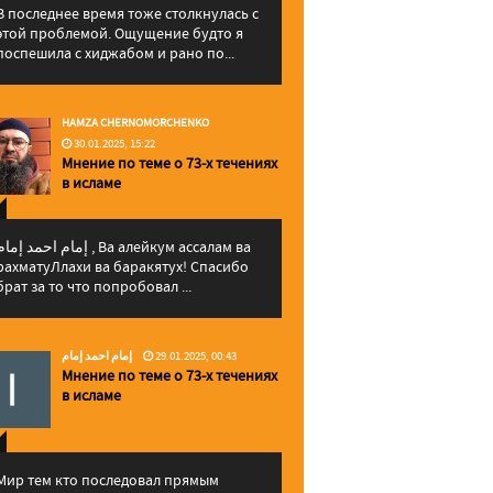
В последнее время тоже столкнулась с
этой проблемой. Ощущение будто я
поспешила с хиджабом и рано по...
HAMZA CHERNOMORCHENKO
30.01.2025, 15:22
Мнение по теме о 73-х течениях
в исламе
إمام احمد إما , Ва алейкум ассалам ва
рахматуЛлахи ва баракятух! Спасибо
брат за то что попробовал ...
إمام احمد إمام
29.01.2025, 00:43
Мнение по теме о 73-х течениях
в исламе
Мир тем кто последовал прямым