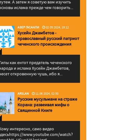
путем. А затем я советую вам изучить
основы ислама прежде чем говорить...
АЗЕР ГАСАНЛИ
02.09.2024, 19:12
Хусейн Джамбетов -
православный русский патриот
чеченского происхождения
Типы как ентот предатель чеченского
народа и ислама Хусейн Джамбетов,
несет откровенную чушь, ибо я...
ARSLAN
11.06.2024, 02:50
Русские мусульмане на страже
Корана: pазвеивая мифы о
Священной Книге
Кому интересно, само видео
здесьhttps://www.youtube.com/watch?