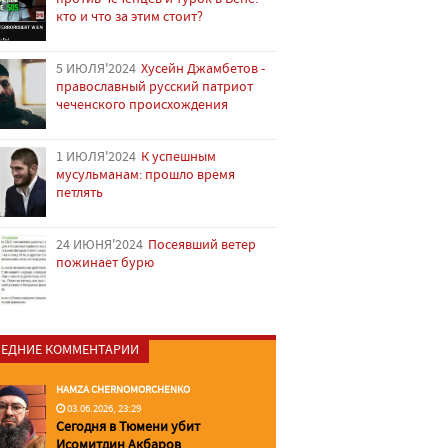
кто и что за этим стоит?
5 ИЮЛЯ'2024
Хусейн Джамбетов -
православный русский патриот
чеченского происхождения
1 ИЮЛЯ'2024
К успешным
мусульманам: прошло время
петлять
24 ИЮНЯ'2024
Посеявший ветер
пожинает бурю
ЕДНИЕ КОММЕНТАРИИ
HAMZA CHERNOMORCHENKO
03.06.2026, 23:29
Сегодня в Тюмени убит
Исомитдин Акбаров