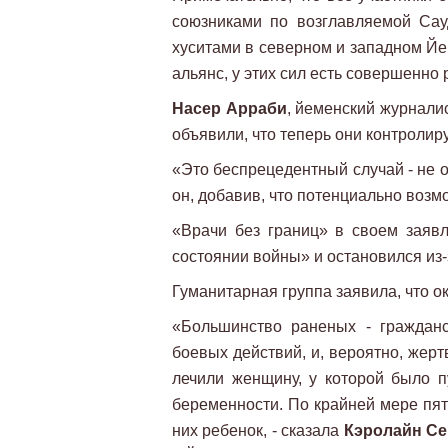
союзниками по возглавляемой Сау
хуситами в северном и западном Йе
альянс, у этих сил есть совершенно
Насер Арраби
, йеменский журналис
объявили, что теперь они контроли
«Это беспрецедентный случай - не ож
он, добавив, что потенциально возм
«Врачи без границ» в своем заявл
состоянии войны» и остановился из-
Гуманитарная группа заявила, что о
«Большинство раненых - гражданс
боевых действий, и, вероятно, жер
лечили женщину, у которой было 
беременности. По крайней мере пят
них ребенок, - сказала
Кэролайн Се