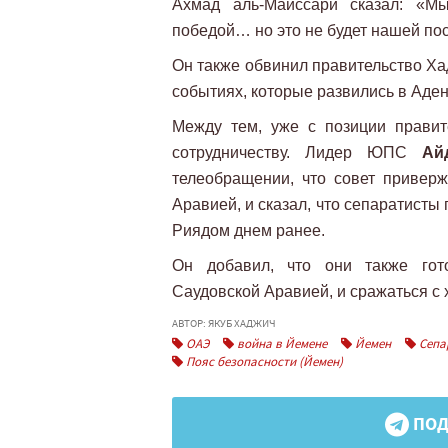
Ахмад аль-Майссари сказал: «
победой… но это не будет нашей по
Он также обвинил правительство Ха
событиях, которые развились в Аден
Между тем, уже с позиции правит
сотрудничеству. Лидер ЮПС
Ай
телеобращении, что совет привер
Аравией, и сказал, что сепаратисты
Риядом днем ​​ранее.
Он добавил, что они также гото
Саудовской Аравией, и сражаться с 
АВТОР: ЯКУБ ХАДЖИЧ
ОАЭ
война в Йемене
Йемен
Сепа
Пояс безопасности (Йемен)
ПОД