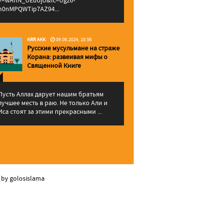
v=wAhN_UEuojU&lc=Ugz6-
h0nMPQWTip7AZ94...
KRR AKK
09.06.2024, 18:56
Русские мусульмане на страже
Корана: pазвеивая мифы о
Священной Книге
Пусть Аллах дарует нашим братьям
лучшее месть в раю. Не только Али и
Иса стоят за этими прекрасными ...
 by golosislama