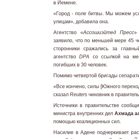
в Йемене.
«Город - поле битвы. Мы можем усл
улицам», добавила она.
Агентство «
Ассошиэйтед Пресс
»
заявило, что по меньшей мере 45 ч
сторонники сражались за главны
агентство
DPA
со ссылкой на мес
погибших в 30 человек.
Помимо четвертой бригады сепарати
«Все кончено, силы [Южного переход
сказал
Reuters
чиновник в правитель
Источники в правительстве сообщил
министра внутренних дел
Ахмада а
помощью коалиционных сил.
Насилие в Адене подчеркивает раск