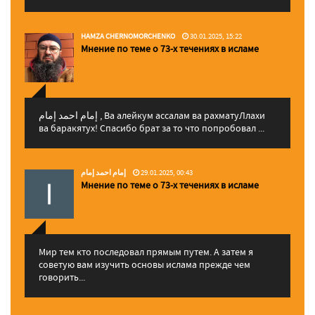
HAMZA CHERNOMORCHENKO
30.01.2025, 15:22
Мнение по теме о 73-х течениях в исламе
إمام احمد إمام , Ва алейкум ассалам ва рахматуЛлахи
ва баракятух! Спасибо брат за то что попробовал ...
إمام احمد إمام
29.01.2025, 00:43
Мнение по теме о 73-х течениях в исламе
Мир тем кто последовал прямым путем. А затем я
советую вам изучить основы ислама прежде чем
говорить...