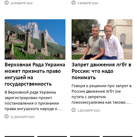
10 ЯНВАРЯ'2024
3 ЯНВАРЯ'2024
Верховная Рада Украина
Запрет движения лгбт в
может признать право
России: что надо
ингушей на
понимать
государственность
Говоря о решении про запрет в
России движения лгбт (не
В Верховной раде Украины
путать с запретом
зарегистрирован проект
гомосексуализма как таково......
постановления о признании
права ингушского народа н......
2 ДЕКАБРЯ'2023
21 ДЕКАБРЯ'2023