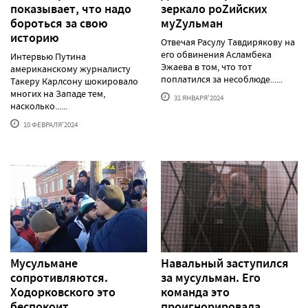
показывает, что надо
зеркало роZийских
бороться за свою
муZульман
историю
Отвечая Расулу Тавдирякову на
его обвинения Асламбека
Интервью Путина
Эжаева в том, что тот
американскому журналисту
поплатился за несоблюде......
Такеру Карлсону шокировало
многих на Западе тем,
31 ЯНВАРЯ'2024
насколько......
10 ФЕВРАЛЯ'2024
Мусульмане
Навальный заступился
сопротивляются.
за мусульман. Его
Ходорковского это
команда это
беспокоит
проигнорировала