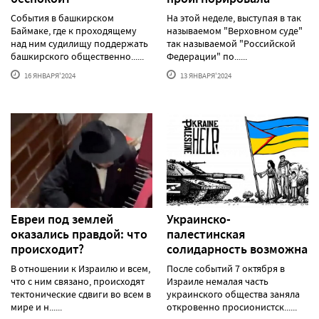
События в башкирском
На этой неделе, выступая в так
Баймаке, где к проходящему
называемом "Верховном суде"
над ним судилищу поддержать
так называемой "Российской
башкирского общественно......
Федерации" по......
16 ЯНВАРЯ'2024
13 ЯНВАРЯ'2024
Евреи под землей
Украинско-
оказались правдой: что
палестинская
происходит?
солидарность возможна
В отношении к Израилю и всем,
После событий 7 октября в
что с ним связано, происходят
Израиле немалая часть
тектонические сдвиги во всем в
украинского общества заняла
мире и н......
откровенно просионистск......