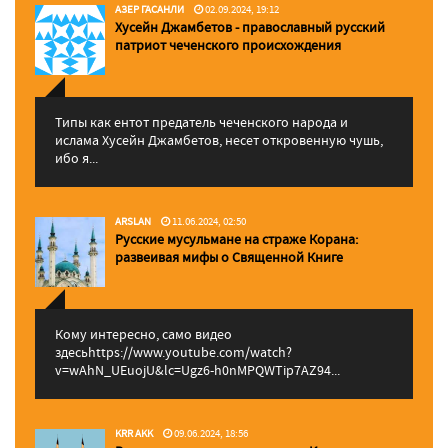
АЗЕР ГАСАНЛИ
02.09.2024, 19:12
Хусейн Джамбетов - православный русский
патриот чеченского происхождения
Типы как ентот предатель чеченского народа и
ислама Хусейн Джамбетов, несет откровенную чушь,
ибо я...
ARSLAN
11.06.2024, 02:50
Русские мусульмане на страже Корана:
pазвеивая мифы о Священной Книге
Кому интересно, само видео
здесьhttps://www.youtube.com/watch?
v=wAhN_UEuojU&lc=Ugz6-h0nMPQWTip7AZ94...
KRR AKK
09.06.2024, 18:56