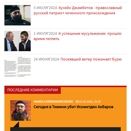
5 ИЮЛЯ'2024
Хусейн Джамбетов - православный
русский патриот чеченского происхождения
1 ИЮЛЯ'2024
К успешным мусульманам: прошло
время петлять
24 ИЮНЯ'2024
Посеявший ветер пожинает бурю
ПОСЛЕДНИЕ КОММЕНТАРИИ
HAMZA CHERNOMORCHENKO
03.06.2026, 23:29
Сегодня в Тюмени убит Исомитдин Акбаров