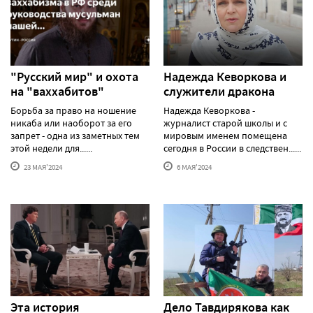
"Русский мир" и охота
Надежда Кеворкова и
на "ваххабитов"
служители дракона
Борьба за право на ношение
Надежда Кеворкова -
никаба или наоборот за его
журналист старой школы и с
запрет - одна из заметных тем
мировым именем помещена
этой недели для......
сегодня в России в следствен......
23 МАЯ'2024
6 МАЯ'2024
Эта история
Дело Тавдирякова как