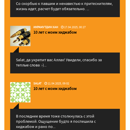
Со скорбью к павшим и ненавестью к притеснителям,
жизнь идет, расчет будет обязательно. ...
ИКРАМУТДИН ХАН
17.04.2025, 00:27
10 лет с моим хиджабом
Salat, да укрепит вас Аллаx! Увидели, спасибо за
теплые слова :-)...
SALAT
11.04.2025, 09:02
10 лет с моим хиджабом
В последнее время тоже столкнулась с этой
проблемой. Ощущение будто я поспешила с
хиджабом и рано по...