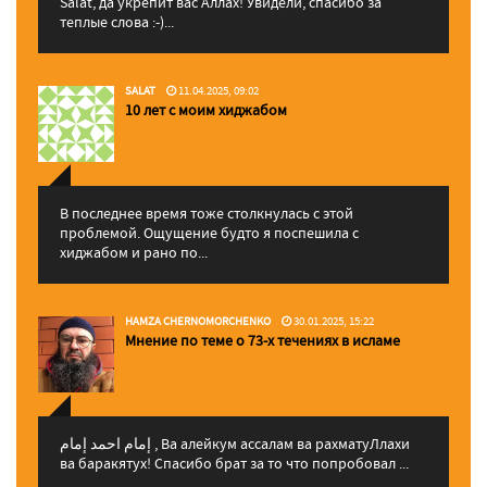
Salat, да укрепит вас Аллаx! Увидели, спасибо за
теплые слова :-)...
SALAT
11.04.2025, 09:02
10 лет с моим хиджабом
В последнее время тоже столкнулась с этой
проблемой. Ощущение будто я поспешила с
хиджабом и рано по...
HAMZA CHERNOMORCHENKO
30.01.2025, 15:22
Мнение по теме о 73-х течениях в исламе
إمام احمد إمام , Ва алейкум ассалам ва рахматуЛлахи
ва баракятух! Спасибо брат за то что попробовал ...