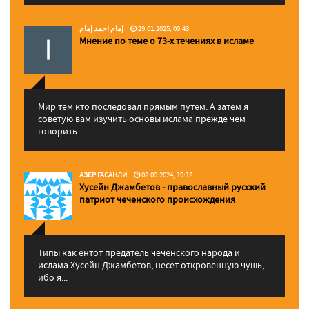
إمام احمد إمام
29.01.2025, 00:43
Мнение по теме о 73-х течениях в исламе
Мир тем кто последовал прямым путем. А затем я
советую вам изучить основы ислама прежде чем
говорить...
АЗЕР ГАСАНЛИ
02.09.2024, 19:12
Хусейн Джамбетов - православный русский
патриот чеченского происхождения
Типы как ентот предатель чеченского народа и
ислама Хусейн Джамбетов, несет откровенную чушь,
ибо я...