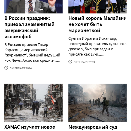
В России праздник:
Новый король Малайзии
приехал знаменитый
не хочет быть
американский
марионеткой
исламофоб
Султан Ибрагим Искандар,
наследный правитель султаната
В Россию приехал Такер
Джохор, был приведен к
Карлсон, американский
присяге как 17-й......
"журналист", бывший ведущий
Fox News. Ажиотаж среди z-......
31 ЯНВАРЯ'2024
5 ФЕВРАЛЯ'2024
ХАМАС изучает новое
Международный суд