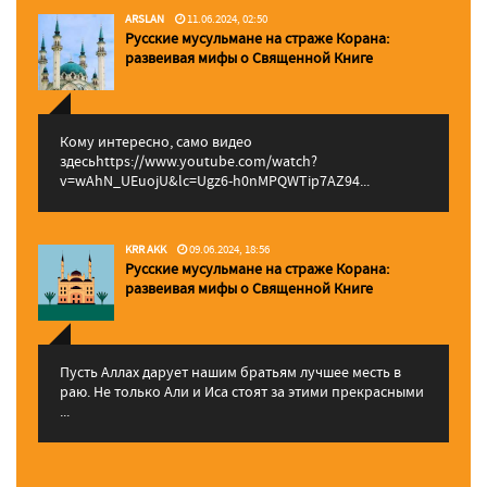
ARSLAN
11.06.2024, 02:50
Русские мусульмане на страже Корана:
pазвеивая мифы о Священной Книге
Кому интересно, само видео
здесьhttps://www.youtube.com/watch?
v=wAhN_UEuojU&lc=Ugz6-h0nMPQWTip7AZ94...
KRR AKK
09.06.2024, 18:56
Русские мусульмане на страже Корана:
pазвеивая мифы о Священной Книге
Пусть Аллах дарует нашим братьям лучшее месть в
раю. Не только Али и Иса стоят за этими прекрасными
...