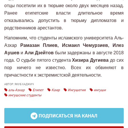
отцы посетили их в тюрьме около двух месяцев назад.
Ранее египетские власти длительное время
отказывались допустить в тюрьму дипломатов и
родственников арестантов.
Напомним, что студенты исламского университета Аль-
Азхар
Рамазан Плиев, Исмаил Чемурзиев, Илез
Аушев
и
Али Дзейтов
были задержаны в августе 2018
года. О судьбе пятого студента
Хизира Дугиева
до сих
пор ничего не известно. Всех их обвиняют в
причастности к экстремистской деятельности.
АВТОР: ЯКУБ ХАДЖИЧ
аль-Азхар
Египет
Каир
Ингушетия
ингуши
ингушские студенты
ПОДПИСАТЬСЯ НА КАНАЛ