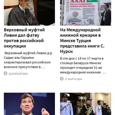
Верховный муфтий
На Международной
Ливии дал фатву
книжной ярмарке в
против российской
Минске Турция
оккупации
представила книги С.
Нурси
Верховный муфтий Ливии д-р
Садык аль-Гарьяни
В эти дни с 14 по 17 марта в
охарактеризовал российское
столице Беларуси Минске
военное присутствие в......
проходит очередная 31-ая
международная книжная ......
28 АПРЕЛЯ'2024
17 МАРТА'2024