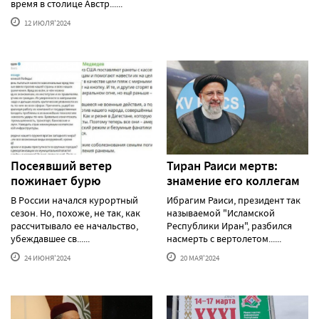
время в столице Австр......
12 ИЮЛЯ'2024
Посеявший ветер
Тиран Раиси мертв:
пожинает бурю
знамение его коллегам
В России начался курортный
Ибрагим Раиси, президент так
сезон. Но, похоже, не так, как
называемой "Исламской
рассчитывало ее начальство,
Республики Иран", разбился
убеждавшее св......
насмерть с вертолетом......
24 ИЮНЯ'2024
20 МАЯ'2024