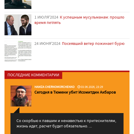
1 ИЮЛЯ'2024
К успешным мусульманам: прошло
время петлять
24 ИЮНЯ'2024
Посеявший ветер пожинает бурю
ПОСЛЕДНИЕ КОММЕНТАРИИ
HAMZA CHERNOMORCHENKO
03.06.2026, 23:29
Сегодня в Тюмени убит Исомитдин Акбаров
Со скорбью к павшим и ненавестью к притеснителям,
жизнь идет, расчет будет обязательно. ...