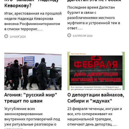
Кеворкову?
Последнее время Дагестан
бурлит в связи с
Итак, арестованная на прошлой
разоблачениями местного
неделе Надежда Кеворкова
муфтията и устроенной тем в
внесена Росфинмониторингом
ответ......
в списки террорис......
8 АПРЕЛЯ'2024
14 МАЯ'2024
Агония: "русский мир"
О депортации вайнахов,
трещит по швам
Сибири и "ждунах"
Усугубление всех
23 февраля чеченцы, ингуши и
законсервированных
все, кто сопереживает их
внутренних противоречий под
национальной трагедии,
уже ритуальные разговоры о
отмечают день депортац......