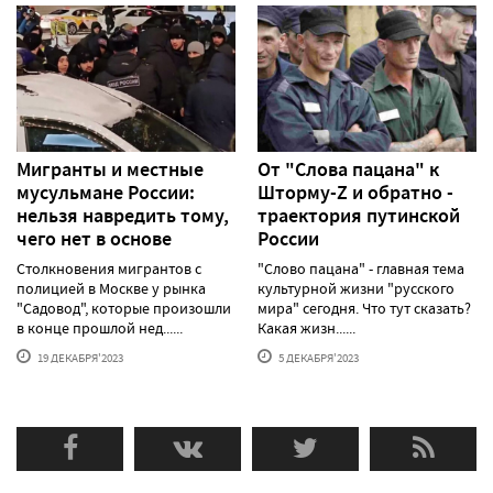
Мигранты и местные
От "Слова пацана" к
мусульмане России:
Шторму-Z и обратно -
нельзя навредить тому,
траектория путинской
чего нет в основе
России
Столкновения мигрантов с
"Слово пацана" - главная тема
полицией в Москве у рынка
культурной жизни "русского
"Садовод", которые произошли
мира" сегодня. Что тут сказать?
в конце прошлой нед......
Какая жизн......
19 ДЕКАБРЯ'2023
5 ДЕКАБРЯ'2023