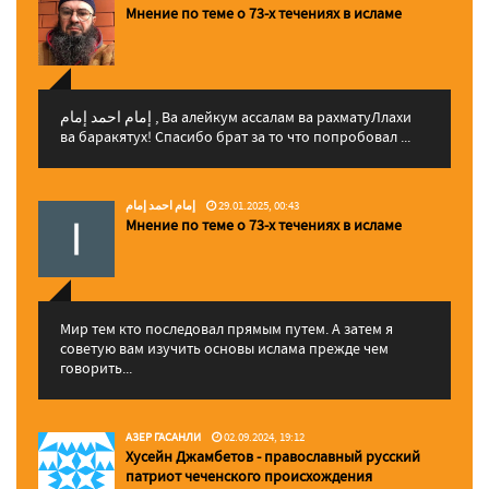
Мнение по теме о 73-х течениях в исламе
إمام احمد إمام , Ва алейкум ассалам ва рахматуЛлахи
ва баракятух! Спасибо брат за то что попробовал ...
إمام احمد إمام
29.01.2025, 00:43
Мнение по теме о 73-х течениях в исламе
Мир тем кто последовал прямым путем. А затем я
советую вам изучить основы ислама прежде чем
говорить...
АЗЕР ГАСАНЛИ
02.09.2024, 19:12
Хусейн Джамбетов - православный русский
патриот чеченского происхождения