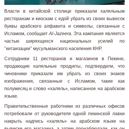
Власти в китайской столице приказали халяльным
ресторанам и киоскам с едой убрать из своих вывесок
буквы арабского алфавита и символы, связанные с
Исламом, сообщает
Al-Jazeera
. Эта кампания является
частью ширяхщихся национальных усилий по
"китаизации" мусульманского населения КНР.
Сотрудники 11 ресторанов и магазинов в Пекине,
продающие халяльные продукты, подтвердили, что
чиновники приказали им убрать из своих знаков
изображения, связанные с Исламом, такие как
полумесяц и слово «халяль», написанное на арабском
языке.
Правительственные работники из различных офисов
потребовали от руководителя одной пекинской лавки
накрыть надпись «халяль» на арабском языке на
вывеске его магазина, а затем пронаблюдали, как он