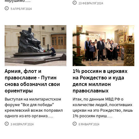
нерушимо......
23 ФЕВРАЛЯ'2024
5 АПРЕЛЯ'2024
Армия, флот и
1% россиян в церквях
православие - Путин
на Рождество и куда
снова обозначил свои
делся миллион
ориентиры
православных
Выступая на милитаристском
Итак, по данным МВД РФ о
форуме "Все для победы"
количестве людей, посетивших
кремлевский вожак поправил
церкви на это Рождество, лишь
одного из его организ......
1% россиян приш......
3 ФЕВРАЛЯ'2024
8 ЯНВАРЯ'2024