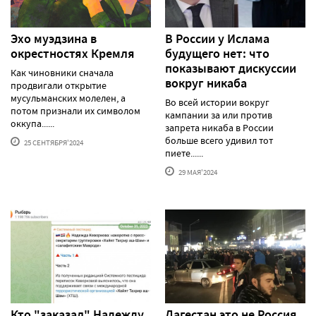
Эхо муэдзина в
В России у Ислама
окрестностях Кремля
будущего нет: что
показывают дискуссии
Как чиновники сначала
вокруг никаба
продвигали открытие
мусульманских молелен, а
Во всей истории вокруг
потом признали их символом
кампании за или против
оккупа......
запрета никаба в России
больше всего удивил тот
25 СЕНТЯБРЯ'2024
пиете......
29 МАЯ'2024
Кто "заказал" Надежду
Дагестан это не Россия