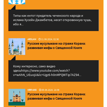
Типы как ентот предатель чеченского народа и
ислама Хусейн Джамбетов, несет откровенную чушь,
ибо я...
ARSLAN
11.06.2024, 02:50
Русские мусульмане на страже Корана:
pазвеивая мифы о Священной Книге
Кому интересно, само видео
здесьhttps://www.youtube.com/watch?
v=wAhN_UEuojU&lc=Ugz6-h0nMPQWTip7AZ94...
KRR AKK
09.06.2024, 18:56
Русские мусульмане на страже Корана:
pазвеивая мифы о Священной Книге