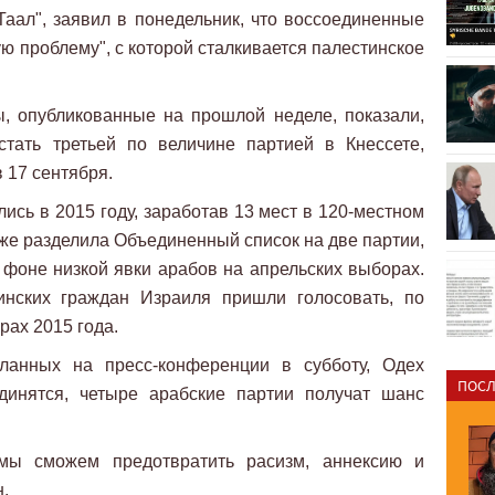
аал", заявил в понедельник, что воссоединенные
ю проблему", с которой сталкивается палестинское
, опубликованные на прошлой неделе, показали,
тать третьей по величине партией в Кнессете,
 17 сентября.
сь в 2015 году, заработав 13 мест в 120-местном
зже разделила Объединенный список на две партии,
 фоне низкой явки арабов на апрельских выборах.
инских граждан Израиля пришли голосовать, по
рах 2015 года.
ланных на пресс-конференции в субботу, Одех
ПОСЛ
единятся, четыре арабские партии получат шанс
мы сможем предотвратить расизм, аннексию и
н.