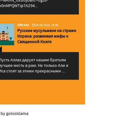
v=wAhN_UEuojU&lc=Ugz6-
h0nMPQWTip7AZ94...
KRR AKK
09.06.2024, 18:56
Русские мусульмане на страже
Корана: pазвеивая мифы о
Священной Книге
Пусть Аллах дарует нашим братьям
лучшее месть в раю. Не только Али и
Иса стоят за этими прекрасными ...
 by golosislama