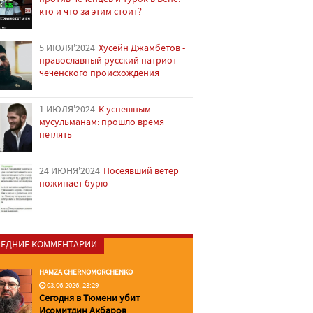
кто и что за этим стоит?
5 ИЮЛЯ'2024
Хусейн Джамбетов -
православный русский патриот
чеченского происхождения
1 ИЮЛЯ'2024
К успешным
мусульманам: прошло время
петлять
24 ИЮНЯ'2024
Посеявший ветер
пожинает бурю
ЕДНИЕ КОММЕНТАРИИ
HAMZA CHERNOMORCHENKO
03.06.2026, 23:29
Сегодня в Тюмени убит
Исомитдин Акбаров