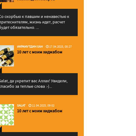
Со скорбью к павшим и ненавестью к
притеснителям, жизнь идет, расчет
будет обязательно. ...
ИКРАМУТДИН ХАН
17.04.2025, 00:27
10 лет с моим хиджабом
Salat, да укрепит вас Аллаx! Увидели,
спасибо за теплые слова :-)...
SALAT
11.04.2025, 09:02
10 лет с моим хиджабом