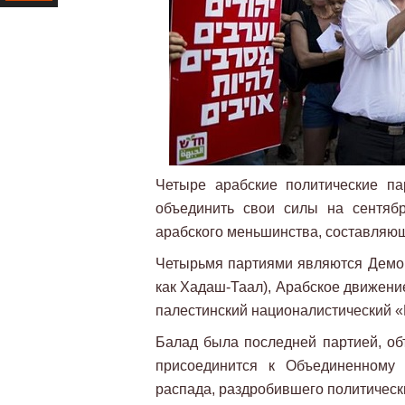
Ресурс
Четыре арабские политические п
объединить свои силы на сентяб
арабского меньшинства, составляющ
Четырьмя партиями являются Демок
как Хадаш-Таал), Арабское движени
палестинский националистический «
Балад была последней партией, об
присоединится к Объединенному 
распада, раздробившего политическ