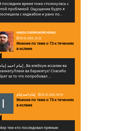
В последнее время тоже столкнулась с
этой проблемой. Ощущение будто я
поспешила с хиджабом и рано по...
HAMZA CHERNOMORCHENKO
30.01.2025, 15:22
Мнение по теме о 73-х течениях
в исламе
إمام احمد إما , Ва алейкум ассалам ва
рахматуЛлахи ва баракятух! Спасибо
брат за то что попробовал ...
إمام احمد إمام
29.01.2025, 00:43
Мнение по теме о 73-х течениях
в исламе
Мир тем кто последовал прямым