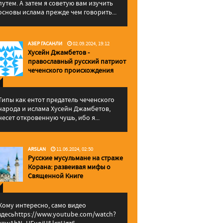
путем. А затем я советую вам изучить
основы ислама прежде чем говорить...
АЗЕР ГАСАНЛИ
02.09.2024, 19:12
Хусейн Джамбетов -
православный русский патриот
чеченского происхождения
Типы как ентот предатель чеченского
народа и ислама Хусейн Джамбетов,
несет откровенную чушь, ибо я...
ARSLAN
11.06.2024, 02:50
Русские мусульмане на страже
Корана: pазвеивая мифы о
Священной Книге
Кому интересно, само видео
здесьhttps://www.youtube.com/watch?