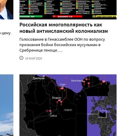
Российская многополярность как
новый антиисламский колониализм
 цену.
Голосование в Генассамблее ООН по вопросу
признания бойни боснийских мусульман в
Сребренице геноци......
24 МАЯ'2024