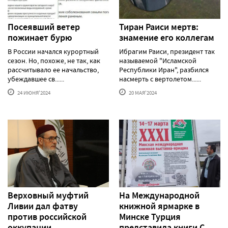
Посеявший ветер
Тиран Раиси мертв:
пожинает бурю
знамение его коллегам
В России начался курортный
Ибрагим Раиси, президент так
сезон. Но, похоже, не так, как
называемой "Исламской
рассчитывало ее начальство,
Республики Иран", разбился
убеждавшее св......
насмерть с вертолетом......
24 ИЮНЯ'2024
20 МАЯ'2024
Верховный муфтий
На Международной
Ливии дал фатву
книжной ярмарке в
против российской
Минске Турция
оккупации
представила книги С.