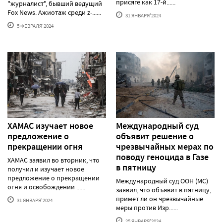
присяге как 17-й......
"журналист", бывший ведущий
Fox News. Ажиотаж среди z-......
31 ЯНВАРЯ'2024
5 ФЕВРАЛЯ'2024
ХАМАС изучает новое
Международный суд
предложение о
объявит решение о
прекращении огня
чрезвычайных мерах по
поводу геноцида в Газе
ХАМАС заявил во вторник, что
в пятницу
получил и изучает новое
предложение о прекращении
Международный суд ООН (МС)
огня и освобождении ......
заявил, что объявит в пятницу,
примет ли он чрезвычайные
31 ЯНВАРЯ'2024
меры против Изр......
25 ЯНВАРЯ'2024