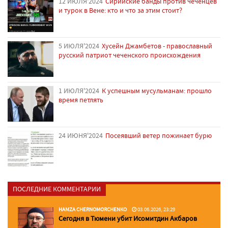
12 ИЮЛЯ'2024
Сирийские банды против чеченцев
и турок в Вене: кто и что за этим стоит?
5 ИЮЛЯ'2024
Хусейн Джамбетов - православный
русский патриот чеченского происхождения
1 ИЮЛЯ'2024
К успешным мусульманам: прошло
время петлять
24 ИЮНЯ'2024
Посеявший ветер пожинает бурю
ПОСЛЕДНИЕ КОММЕНТАРИИ
HAMZA CHERNOMORCHENKO
03.06.2026, 23:29
Сегодня в Тюмени убит Исомитдин Акбаров