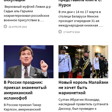
Нурси
Верховный муфтий Ливии д-р
Садык аль-Гарьяни
В эти дни с 14 по 17 марта в
охарактеризовал российское
столице Беларуси Минске
военное присутствие в......
проходит очередная 31-ая
международная книжная ......
28 АПРЕЛЯ'2024
17 МАРТА'2024
В России праздник:
Новый король Малайзии
приехал знаменитый
не хочет быть
американский
марионеткой
исламофоб
Султан Ибрагим Искандар,
наследный правитель султаната
В Россию приехал Такер
Джохор, был приведен к
Карлсон, американский