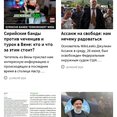
Сирийские банды
Ассанж на свободе: нам
против чеченцев и
нечему радоваться
турок в Вене: кто и что
Основатель WikiLeaks Джулиан
за этим стоит?
Ассанж в среду, 26 июня, был
освобожден Федеральным
Читатель из Вены прислал нам
окружным судом США......
интересную информацию о
происходящих в последнее
28 ИЮНЯ'2024
время в столице Австр......
12 ИЮЛЯ'2024