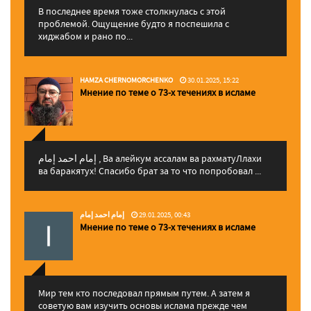
В последнее время тоже столкнулась с этой
проблемой. Ощущение будто я поспешила с
хиджабом и рано по...
HAMZA CHERNOMORCHENKO
30.01.2025, 15:22
Мнение по теме о 73-х течениях в исламе
إمام احمد إمام , Ва алейкум ассалам ва рахматуЛлахи
ва баракятух! Спасибо брат за то что попробовал ...
إمام احمد إمام
29.01.2025, 00:43
Мнение по теме о 73-х течениях в исламе
Мир тем кто последовал прямым путем. А затем я
советую вам изучить основы ислама прежде чем