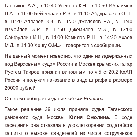
Гавриков А.А., в 10:40 Усеинов К.Н., в 10:50 Ибраимов
Н.А., в 11:00 Бейтуллаев Р.Э., в 11:10 Абдуразаков О.Н.,
в 11:20 Аппазов З.З., в 11:30 Джелялов Р.А., в 11:40
Измайлов Э.Р., в 11:50 Джемилев М.Э., в 12:00
Сайфуллин И.Н., в 14:00 Камилов Р.Ш., в 14:20 Ахаев
М.Д., в 14:30 Хощу О.М.» – говорится в сообщении.
На данный момент известно, что один из задержанных
под Верховным судом России в Москве крымских татар
Рустем Таиров признан виновным по ч.5 ст.20.2 КоАП
России и получил наказание в виде штрафа в размере
20000 рублей.
Об этом сообщает издание «
Крым.Реалии
».
Такое решение 29 июля приняла судья Таганского
районного суда Москвы
Юлия Смолина
. В ходе
заседания она отказала в удовлетворении ходатайств
защиты о вызове свидетелей из числа сотрудников