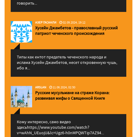
говорить...
АЗЕР ГАСАНЛИ
02.09.2024, 19:12
Хусейн Джамбетов - православный русский
патриот чеченского происхождения
Типы как ентот предатель чеченского народа и
ислама Хусейн Джамбетов, несет откровенную чушь,
ибо я...
ARSLAN
11.06.2024, 02:50
Русские мусульмане на страже Корана:
pазвеивая мифы о Священной Книге
Кому интересно, само видео
здесьhttps://www.youtube.com/watch?
v=wAhN_UEuojU&lc=Ugz6-h0nMPQWTip7AZ94...