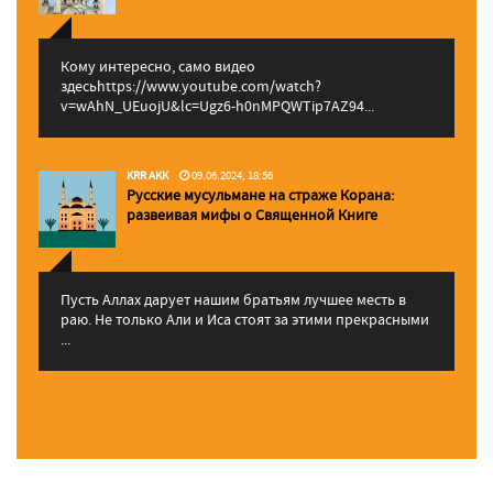
Кому интересно, само видео
здесьhttps://www.youtube.com/watch?
v=wAhN_UEuojU&lc=Ugz6-h0nMPQWTip7AZ94...
KRR AKK
09.06.2024, 18:56
Русские мусульмане на страже Корана:
pазвеивая мифы о Священной Книге
Пусть Аллах дарует нашим братьям лучшее месть в
раю. Не только Али и Иса стоят за этими прекрасными
...