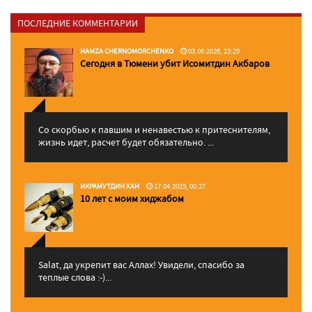
ПОСЛЕДНИЕ КОММЕНТАРИИ
HAMZA CHERNOMORCHENKO
03.06.2026, 23:29
Сегодня в Тюмени убит Исомитдин Акбаров
Со скорбью к павшим и ненавестью к притеснителям,
жизнь идет, расчет будет обязательно. ...
ИКРАМУТДИН ХАН
17.04.2025, 00:27
10 лет с моим хиджабом
Salat, да укрепит вас Аллаx! Увидели, спасибо за
теплые слова :-)...