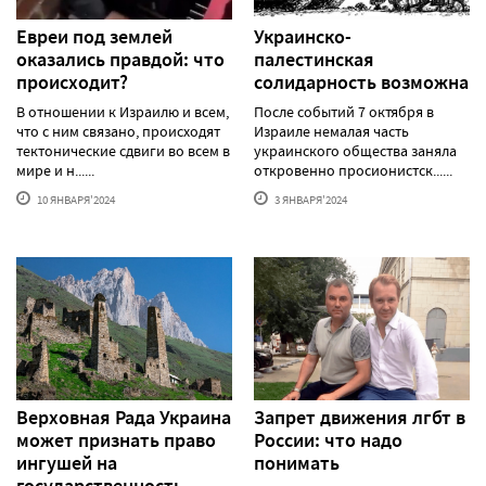
Евреи под землей
Украинско-
оказались правдой: что
палестинская
происходит?
солидарность возможна
В отношении к Израилю и всем,
После событий 7 октября в
что с ним связано, происходят
Израиле немалая часть
тектонические сдвиги во всем в
украинского общества заняла
мире и н......
откровенно просионистск......
10 ЯНВАРЯ'2024
3 ЯНВАРЯ'2024
Верховная Рада Украина
Запрет движения лгбт в
может признать право
России: что надо
ингушей на
понимать