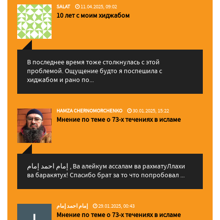
SALAT
11.04.2025, 09:02
10 лет с моим хиджабом
В последнее время тоже столкнулась с этой
проблемой. Ощущение будто я поспешила с
хиджабом и рано по...
HAMZA CHERNOMORCHENKO
30.01.2025, 15:22
Мнение по теме о 73-х течениях в исламе
إمام احمد إمام , Ва алейкум ассалам ва рахматуЛлахи
ва баракятух! Спасибо брат за то что попробовал ...
إمام احمد إمام
29.01.2025, 00:43
Мнение по теме о 73-х течениях в исламе