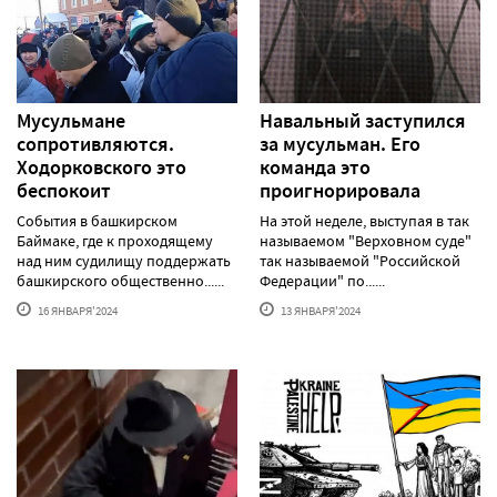
Мусульмане
Навальный заступился
сопротивляются.
за мусульман. Его
Ходорковского это
команда это
беспокоит
проигнорировала
События в башкирском
На этой неделе, выступая в так
Баймаке, где к проходящему
называемом "Верховном суде"
над ним судилищу поддержать
так называемой "Российской
башкирского общественно......
Федерации" по......
16 ЯНВАРЯ'2024
13 ЯНВАРЯ'2024