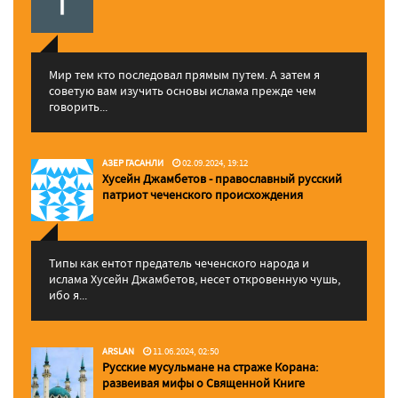
Мир тем кто последовал прямым путем. А затем я
советую вам изучить основы ислама прежде чем
говорить...
АЗЕР ГАСАНЛИ
02.09.2024, 19:12
Хусейн Джамбетов - православный русский
патриот чеченского происхождения
Типы как ентот предатель чеченского народа и
ислама Хусейн Джамбетов, несет откровенную чушь,
ибо я...
ARSLAN
11.06.2024, 02:50
Русские мусульмане на страже Корана:
pазвеивая мифы о Священной Книге