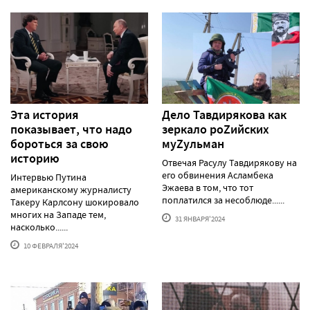
Эта история
Дело Тавдирякова как
показывает, что надо
зеркало роZийских
бороться за свою
муZульман
историю
Отвечая Расулу Тавдирякову на
его обвинения Асламбека
Интервью Путина
Эжаева в том, что тот
американскому журналисту
поплатился за несоблюде......
Такеру Карлсону шокировало
многих на Западе тем,
31 ЯНВАРЯ'2024
насколько......
10 ФЕВРАЛЯ'2024