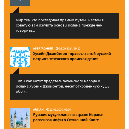
Мир тем кто последовал прямым путем. А затем я
советую вам изучить основы ислама прежде чем
говорить...
АЗЕР ГАСАНЛИ
02.09.2024, 19:12
Хусейн Джамбетов - православный русский
патриот чеченского происхождения
Типы как ентот предатель чеченского народа и
ислама Хусейн Джамбетов, несет откровенную чушь,
ибо я...
ARSLAN
11.06.2024, 02:50
Русские мусульмане на страже Корана:
pазвеивая мифы о Священной Книге