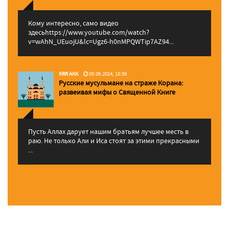
Кому интересно, само видео
здесьhttps://www.youtube.com/watch?
v=wAhN_UEuojU&lc=Ugz6-h0nMPQWTip7AZ94...
KRR AKK
09.06.2024, 18:56
Русские мусульмане на страже Корана:
pазвеивая мифы о Священной Книге
Пусть Аллах дарует нашим братьям лучшее месть в
раю. Не только Али и Иса стоят за этими прекрасными
...