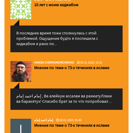
10 лет с моим хиджабом
В последнее время тоже столкнулась с этой
проблемой. Ощущение будто я поспешила с
хиджабом и рано по...
HAMZA CHERNOMORCHENKO
30.01.2025, 15:22
Мнение по теме о 73-х течениях в исламе
إمام احمد إمام , Ва алейкум ассалам ва рахматуЛлахи
ва баракятух! Спасибо брат за то что попробовал ...
إمام احمد إمام
29.01.2025, 00:43
Мнение по теме о 73-х течениях в исламе