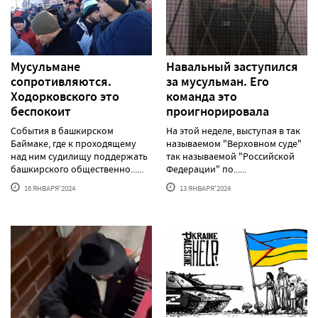
Мусульмане
Навальный заступился
сопротивляются.
за мусульман. Его
Ходорковского это
команда это
беспокоит
проигнорировала
События в башкирском
На этой неделе, выступая в так
Баймаке, где к проходящему
называемом "Верховном суде"
над ним судилищу поддержать
так называемой "Российской
башкирского общественно......
Федерации" по......
16 ЯНВАРЯ'2024
13 ЯНВАРЯ'2024