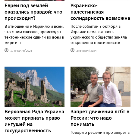
Евреи под землей
Украинско-
оказались правдой: что
палестинская
происходит?
солидарность возможна
В отношении к Израилю и всем,
После событий 7 октября в
что с ним связано, происходят
Израиле немалая часть
тектонические сдвиги во всем в
украинского общества заняла
мире и н......
откровенно просионистск......
10 ЯНВАРЯ'2024
3 ЯНВАРЯ'2024
Верховная Рада Украина
Запрет движения лгбт в
может признать право
России: что надо
ингушей на
понимать
государственность
Говоря о решении про запрет в