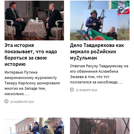
Эта история
Дело Тавдирякова как
показывает, что надо
зеркало роZийских
бороться за свою
муZульман
историю
Отвечая Расулу Тавдирякову на
его обвинения Асламбека
Интервью Путина
Эжаева в том, что тот
американскому журналисту
поплатился за несоблюде......
Такеру Карлсону шокировало
многих на Западе тем,
31 ЯНВАРЯ'2024
насколько......
10 ФЕВРАЛЯ'2024