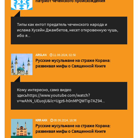
патриот чеченского происхождения
Типы как ентот предатель чеченского народа и
ислама Хусейн Джамбетов, несет откровенную чушь,
ибо я...
ARSLAN
11.06.2024, 02:50
Русские мусульмане на страже Корана:
pазвеивая мифы о Священной Книге
Кому интересно, само видео
здесьhttps://www.youtube.com/watch?
v=wAhN_UEuojU&lc=Ugz6-h0nMPQWTip7AZ94...
KRR AKK
09.06.2024, 18:56
Русские мусульмане на страже Корана:
pазвеивая мифы о Священной Книге