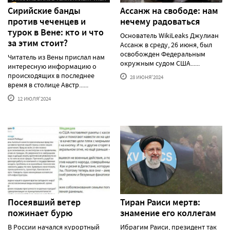
Сирийские банды
Ассанж на свободе: нам
против чеченцев и
нечему радоваться
турок в Вене: кто и что
Основатель WikiLeaks Джулиан
за этим стоит?
Ассанж в среду, 26 июня, был
освобожден Федеральным
Читатель из Вены прислал нам
окружным судом США......
интересную информацию о
происходящих в последнее
28 ИЮНЯ'2024
время в столице Австр......
12 ИЮЛЯ'2024
Посеявший ветер
Тиран Раиси мертв:
пожинает бурю
знамение его коллегам
В России начался курортный
Ибрагим Раиси, президент так