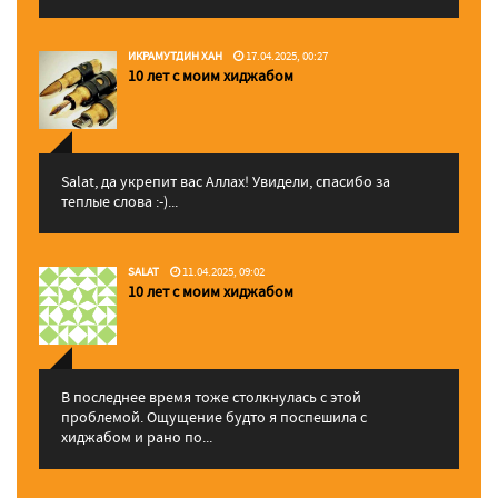
ИКРАМУТДИН ХАН
17.04.2025, 00:27
10 лет с моим хиджабом
Salat, да укрепит вас Аллаx! Увидели, спасибо за
теплые слова :-)...
SALAT
11.04.2025, 09:02
10 лет с моим хиджабом
В последнее время тоже столкнулась с этой
проблемой. Ощущение будто я поспешила с
хиджабом и рано по...