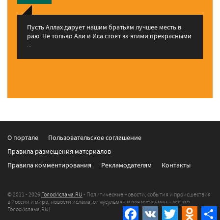
Пусть Аллах дарует нашим братьям лучшее месть в
раю. Не только Али и Иса стоят за этими прекрасными
...
О портале
Пользовательское соглашение
Правила размещения материалов
Правила комментирования
Рекламодателям
Контакты
© 2011 - 2026
ГолосИслама.RU
- Политические новости, события и происшествия
в России и мире, новости ислама, от мусульман и для мусульман – всё это
ГолосИслама.RU!
Facebook
VK
Twitter
Odnokla