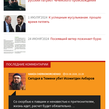
русский патриот чеченского происхождения
1 ИЮЛЯ'2024
К успешным мусульманам: прошло
время петлять
24 ИЮНЯ'2024
Посеявший ветер пожинает бурю
ПОСЛЕДНИЕ КОММЕНТАРИИ
HAMZA CHERNOMORCHENKO
03.06.2026, 23:29
Сегодня в Тюмени убит Исомитдин Акбаров
Со скорбью к павшим и ненавестью к притеснителям,
жизнь идет, расчет будет обязательно. ...