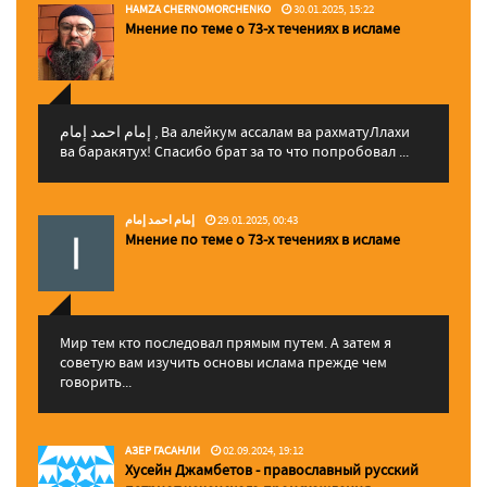
HAMZA CHERNOMORCHENKO
30.01.2025, 15:22
Мнение по теме о 73-х течениях в исламе
إمام احمد إمام , Ва алейкум ассалам ва рахматуЛлахи
ва баракятух! Спасибо брат за то что попробовал ...
إمام احمد إمام
29.01.2025, 00:43
Мнение по теме о 73-х течениях в исламе
Мир тем кто последовал прямым путем. А затем я
советую вам изучить основы ислама прежде чем
говорить...
АЗЕР ГАСАНЛИ
02.09.2024, 19:12
Хусейн Джамбетов - православный русский