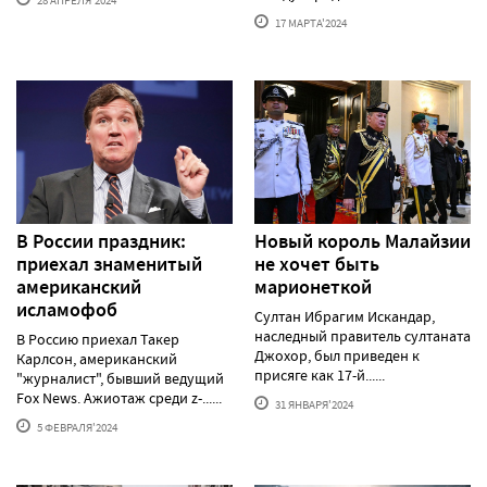
17 МАРТА'2024
В России праздник:
Новый король Малайзии
приехал знаменитый
не хочет быть
американский
марионеткой
исламофоб
Султан Ибрагим Искандар,
наследный правитель султаната
В Россию приехал Такер
Джохор, был приведен к
Карлсон, американский
присяге как 17-й......
"журналист", бывший ведущий
Fox News. Ажиотаж среди z-......
31 ЯНВАРЯ'2024
5 ФЕВРАЛЯ'2024