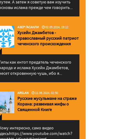
путем. А затем я советую вам изучить
основы ислама прежде чем говорить...
АЗЕР ГАСАНЛИ
02.09.2024, 19:12
Хусейн Джамбетов -
православный русский патриот
чеченского происхождения
Типы как ентот предатель чеченского
народа и ислама Хусейн Джамбетов,
несет откровенную чушь, ибо я...
ARSLAN
11.06.2024, 02:50
Русские мусульмане на страже
Корана: pазвеивая мифы о
Священной Книге
Кому интересно, само видео
здесьhttps://www.youtube.com/watch?