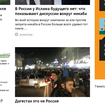
мля
В России у Ислама будущего нет: что
показывают дискуссии вокруг никаба
ие
их
Во всей истории вокруг кампании за или против
запрета никаба в России больше всего удивил тот
пиете......
29 МАЯ'2024
Tweets
у?
Дагестан это не Россия