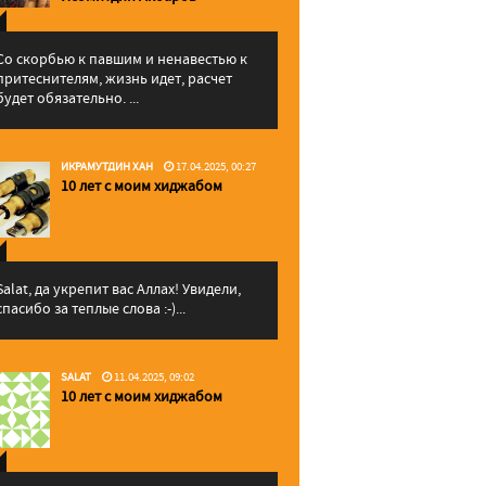
Со скорбью к павшим и ненавестью к
притеснителям, жизнь идет, расчет
будет обязательно. ...
ИКРАМУТДИН ХАН
17.04.2025, 00:27
10 лет с моим хиджабом
Salat, да укрепит вас Аллаx! Увидели,
спасибо за теплые слова :-)...
SALAT
11.04.2025, 09:02
10 лет с моим хиджабом