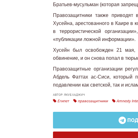
Братьев-мусульман (которая запреще
Правозащитники также приводят 
Хусейна, арестованного в Каире в 
в террористической организации
«публикации ложной информации».
Хусейн был освобожден 21 мая, 
обвинение, и он снова попал в тюрьм
Правозащитные организации регу
Абдель Фаттах ас-Сиси, который 
подавлении как светской, так и исла
АВТОР: ЯКУБ ХАДЖИЧ
Египет
правозащитники
Amnesty Inte
ПОД