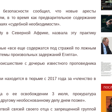
 безопасности сообщил, что новые аресты
ям, в то время как предварительное содержание
чаях «судебной необходимости».
ty в Северной Африке, назвала эту практику
нные «все еще содержатся под стражей по ложным
стемы произвольных задержаний Египта».
оисшествие с дочерью известного проповедника
и находится в тюрьме с 2017 года за «членство в
ПОСЛ
да о ее освобождении 3 июля, прокуратура
другому необоснованному делу днем ​​позже».
ртвой связей своего отца с запрещенной группой