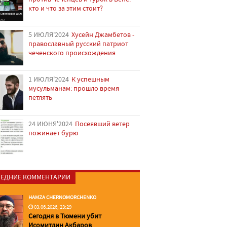
кто и что за этим стоит?
5 ИЮЛЯ'2024
Хусейн Джамбетов -
православный русский патриот
чеченского происхождения
1 ИЮЛЯ'2024
К успешным
мусульманам: прошло время
петлять
24 ИЮНЯ'2024
Посеявший ветер
пожинает бурю
ЕДНИЕ КОММЕНТАРИИ
HAMZA CHERNOMORCHENKO
03.06.2026, 23:29
Сегодня в Тюмени убит
Исомитдин Акбаров