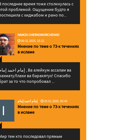
В последнее время тоже столкнулась с
этой проблемой. Ощущение будто я
поспешила с хиджабом и рано по...
HAMZA CHERNOMORCHENKO
30.01.2025, 15:22
Мнение по теме о 73-х течениях
в исламе
إمام احمد إما , Ва алейкум ассалам ва
рахматуЛлахи ва баракятух! Спасибо
брат за то что попробовал ...
إمام احمد إمام
29.01.2025, 00:43
Мнение по теме о 73-х течениях
в исламе
Мир тем кто последовал прямым