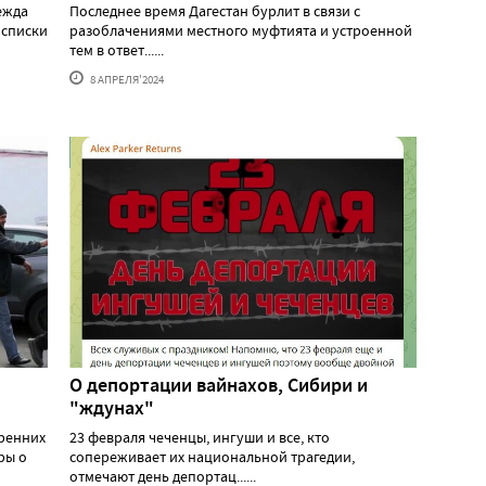
ежда
Последнее время Дагестан бурлит в связи с
 списки
разоблачениями местного муфтията и устроенной
тем в ответ......
8 АПРЕЛЯ'2024
О депортации вайнахов, Сибири и
"ждунах"
тренних
23 февраля чеченцы, ингуши и все, кто
ры о
сопереживает их национальной трагедии,
отмечают день депортац......