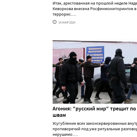
Итак, арестованная на прошлой неделе Над
Кеворкова внесена Росфинмониторингом в
террорис......
14 МАЯ'2024
Агония: "русский мир" трещит по
швам
Усугубление всех законсервированных вну
противоречий под уже ритуальные разгово
нерушимо......