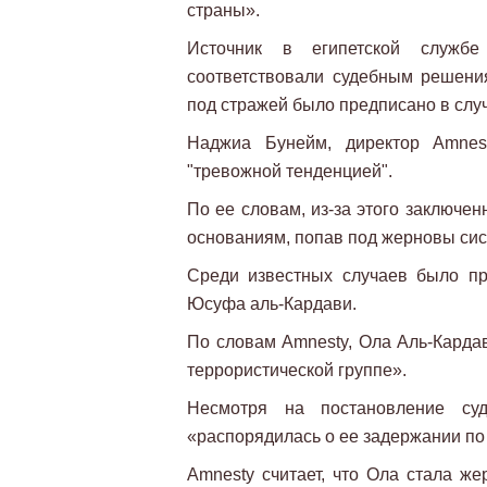
страны».
Источник в египетской службе
соответствовали судебным решени
под стражей было предписано в слу
Наджиа Бунейм, директор Amnes
"тревожной тенденцией".
По ее словам, из-за этого заключе
основаниям, попав под жерновы си
Среди известных случаев было пр
Юсуфа аль-Кардави.
По словам Amnesty, Ола Аль-Кардав
террористической группе».
Несмотря на постановление су
«распорядилась о ее задержании по 
Amnesty считает, что Ола стала же