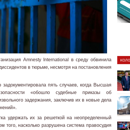
низация Amnesty International в среду обвинила
КОЛО
диссидентов в тюрьме, несмотря на постановления
о задокументировала пять случаев, когда Высшая
безопасности «обошло судебные приказы об
извольного задержания, заключив их в новые дела
нений».
тка удержать их за решеткой на неопределенный
м того, насколько разрушена система правосудия