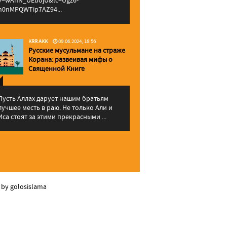
v=wAhN_UEuojU&lc=Ugz6-
h0nMPQWTip7AZ94...
KRR AKK
09.06.2024, 18:56
Русские мусульмане на страже
Корана: pазвеивая мифы о
Священной Книге
Пусть Аллах дарует нашим братьям
лучшее месть в раю. Не только Али и
Иса стоят за этими прекрасными ...
 by golosislama