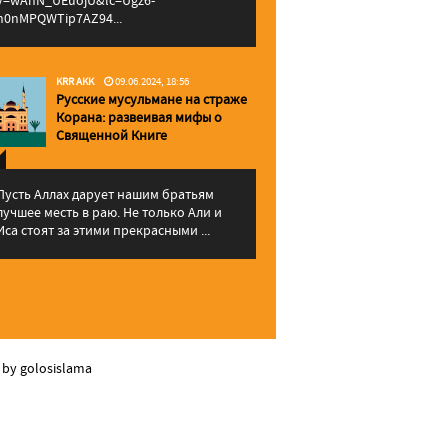
v=wAhN_UEuojU&lc=Ugz6-
h0nMPQWTip7AZ94...
KRR AKK
09.06.2024, 18:56
Русские мусульмане на страже
Корана: pазвеивая мифы о
Священной Книге
Пусть Аллах дарует нашим братьям
лучшее месть в раю. Не только Али и
Иса стоят за этими прекрасными ...
 by golosislama