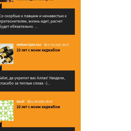
Со скорбью к павшим и ненавестью к
притеснителям, жизнь идет, расчет
будет обязательно. ...
ИКРАМУТДИН ХАН
17.04.2025, 00:27
10 лет с моим хиджабом
Salat, да укрепит вас Аллаx! Увидели,
спасибо за теплые слова :-)...
SALAT
11.04.2025, 09:02
10 лет с моим хиджабом