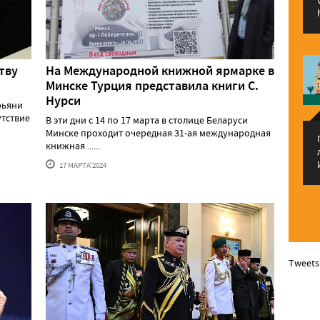
тву
На Международной книжной ярмарке в
Минске Турция представила книги С.
Нурси
рьяни
утствие
В эти дни с 14 по 17 марта в столице Беларуси
Минске проходит очередная 31-ая международная
книжная ......
17 МАРТА'2024
Tweets