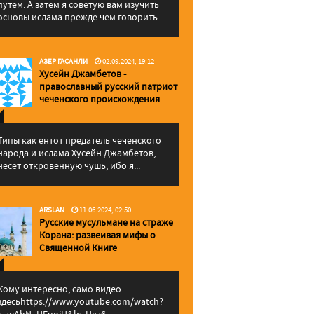
путем. А затем я советую вам изучить
основы ислама прежде чем говорить...
АЗЕР ГАСАНЛИ
02.09.2024, 19:12
Хусейн Джамбетов -
православный русский патриот
чеченского происхождения
Типы как ентот предатель чеченского
народа и ислама Хусейн Джамбетов,
несет откровенную чушь, ибо я...
ARSLAN
11.06.2024, 02:50
Русские мусульмане на страже
Корана: pазвеивая мифы о
Священной Книге
Кому интересно, само видео
здесьhttps://www.youtube.com/watch?