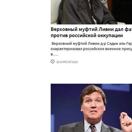
Верховный муфтий Ливии дал фа
против российской оккупации
Верховный муфтий Ливии д-р Садык аль-Га
охарактеризовал российское военное прис
в......
28 АПРЕЛЯ'2024