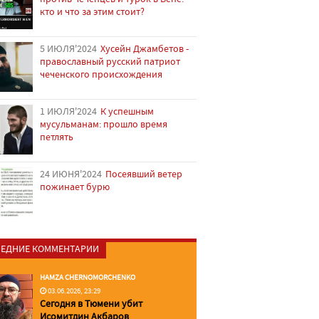
кто и что за этим стоит?
5 ИЮЛЯ'2024
Хусейн Джамбетов -
православный русский патриот
чеченского происхождения
1 ИЮЛЯ'2024
К успешным
мусульманам: прошло время
петлять
24 ИЮНЯ'2024
Посеявший ветер
пожинает бурю
ЕДНИЕ КОММЕНТАРИИ
HAMZA CHERNOMORCHENKO
03.06.2026, 23:29
Сегодня в Тюмени убит
Исомитдин Акбаров