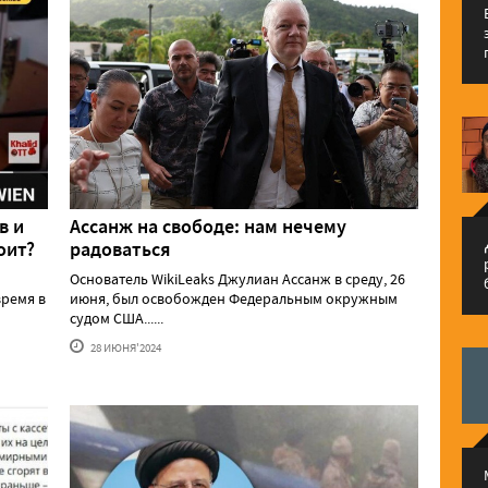
в и
Ассанж на свободе: нам нечему
م
оит?
радоваться
Основатель WikiLeaks Джулиан Ассанж в среду, 26
ремя в
июня, был освобожден Федеральным окружным
судом США......
28 ИЮНЯ'2024