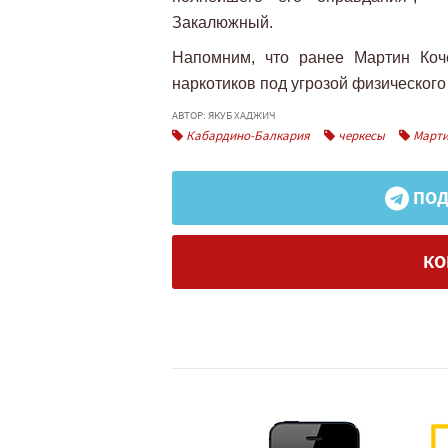
Закалюжный.
Напомним, что ранее Мартин Коч
наркотиков под угрозой физического
АВТОР: ЯКУБ ХАДЖИЧ
Кабардино-Балкария
черкесы
Марти
ПОД
КО