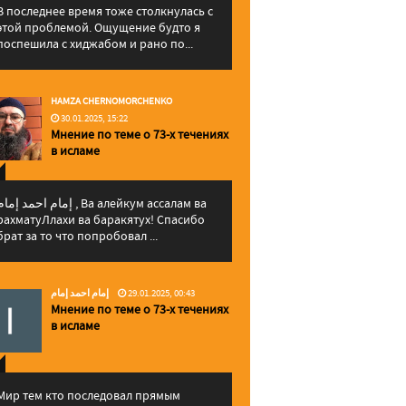
В последнее время тоже столкнулась с
этой проблемой. Ощущение будто я
поспешила с хиджабом и рано по...
HAMZA CHERNOMORCHENKO
30.01.2025, 15:22
Мнение по теме о 73-х течениях
в исламе
إمام احمد إما , Ва алейкум ассалам ва
рахматуЛлахи ва баракятух! Спасибо
брат за то что попробовал ...
إمام احمد إمام
29.01.2025, 00:43
Мнение по теме о 73-х течениях
в исламе
Мир тем кто последовал прямым