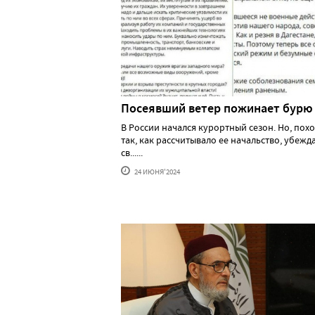
Посеявший ветер пожинает бурю
В России начался курортный сезон. Но, похо
так, как рассчитывало ее начальство, убеж
св......
24 ИЮНЯ'2024