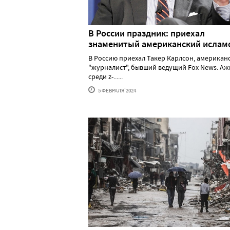
В России праздник: приехал
знаменитый американский исла
В Россию приехал Такер Карлсон, американ
"журналист", бывший ведущий Fox News. А
среди z-......
5 ФЕВРАЛЯ'2024