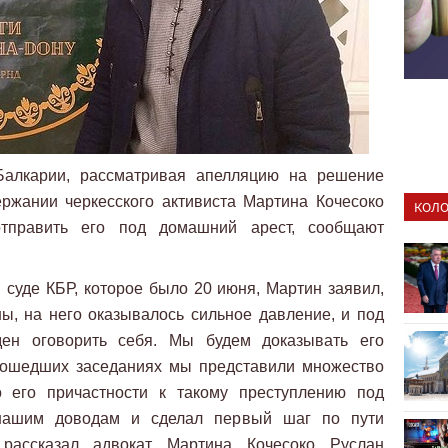
Балкарии, рассматривая апелляцию на решение
ержании черкесского активиста Мартина Кочесоко
КОЛО
тправить его под домашний арест, сообщают
суде КБР, которое было 20 июня, Мартин заявил,
ы, на него оказывалось сильное давление, и под
ен оговорить себя. Мы будем доказывать его
прошедших заседаниях мы представили множество
о его причастности к такому преступлению под
 нашим доводам и сделал первый шаг по пути
 рассказал адвокат Мартина Кочесоко Руслан