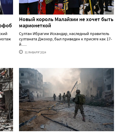
Новый король Малайзии не хочет быть
мофоб
марионеткой
ский
Султан Ибрагим Искандар, наследный правитель
жиотаж
султаната Джохор, был приведен к присяге как 17-
й......
31 ЯНВАРЯ'2024