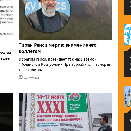
Тиран Раиси мертв: знамение его
коллегам
же, не
давшее
Ибрагим Раиси, президент так называемой
"Исламской Республики Иран", разбился насмерть
с вертолетом......
20 МАЯ'2024