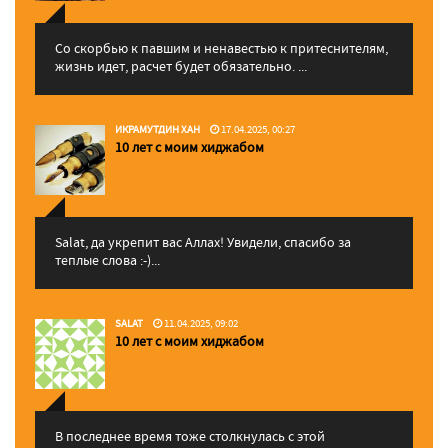
Со скорбью к павшим и ненавестью к притеснителям,
жизнь идет, расчет будет обязательно. ...
ИКРАМУТДИН ХАН
17.04.2025, 00:27
10 лет с моим хиджабом
Salat, да укрепит вас Аллаx! Увидели, спасибо за
теплые слова :-)...
SALAT
11.04.2025, 09:02
10 лет с моим хиджабом
В последнее время тоже столкнулась с этой