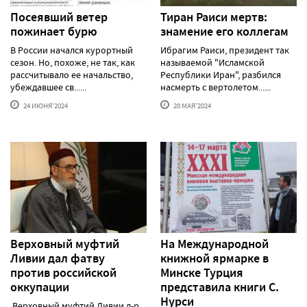
Посеявший ветер
Тиран Раиси мертв:
пожинает бурю
знамение его коллегам
В России начался курортный
Ибрагим Раиси, президент так
сезон. Но, похоже, не так, как
называемой "Исламской
рассчитывало ее начальство,
Республики Иран", разбился
убеждавшее св......
насмерть с вертолетом......
24 ИЮНЯ'2024
20 МАЯ'2024
Верховный муфтий
На Международной
Ливии дал фатву
книжной ярмарке в
против российской
Минске Турция
оккупации
представила книги С.
Нурси
Верховный муфтий Ливии д-р