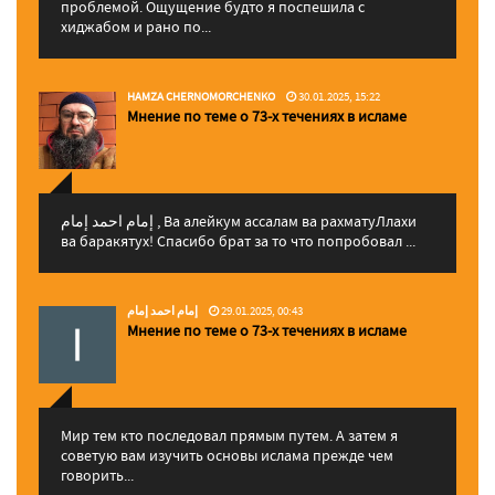
проблемой. Ощущение будто я поспешила с
хиджабом и рано по...
HAMZA CHERNOMORCHENKO
30.01.2025, 15:22
Мнение по теме о 73-х течениях в исламе
إمام احمد إمام , Ва алейкум ассалам ва рахматуЛлахи
ва баракятух! Спасибо брат за то что попробовал ...
إمام احمد إمام
29.01.2025, 00:43
Мнение по теме о 73-х течениях в исламе
Мир тем кто последовал прямым путем. А затем я
советую вам изучить основы ислама прежде чем
говорить...