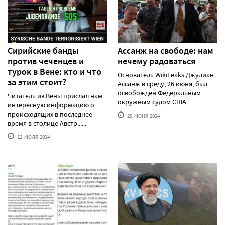
Сирийские банды
Ассанж на свободе: нам
против чеченцев и
нечему радоваться
турок в Вене: кто и что
Основатель WikiLeaks Джулиан
за этим стоит?
Ассанж в среду, 26 июня, был
освобожден Федеральным
Читатель из Вены прислал нам
окружным судом США......
интересную информацию о
происходящих в последнее
28 ИЮНЯ'2024
время в столице Австр......
12 ИЮЛЯ'2024