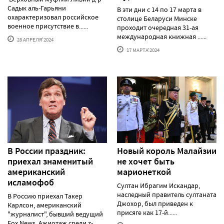
Садык аль-Гарьяни
В эти дни с 14 по 17 марта в
охарактеризовал российское
столице Беларуси Минске
военное присутствие в......
проходит очередная 31-ая
международная книжная ......
28 АПРЕЛЯ'2024
17 МАРТА'2024
В России праздник:
Новый король Малайзии
приехал знаменитый
не хочет быть
американский
марионеткой
исламофоб
Султан Ибрагим Искандар,
наследный правитель султаната
В Россию приехал Такер
Джохор, был приведен к
Карлсон, американский
присяге как 17-й......
"журналист", бывший ведущий
Fox News. Ажиотаж среди z-......