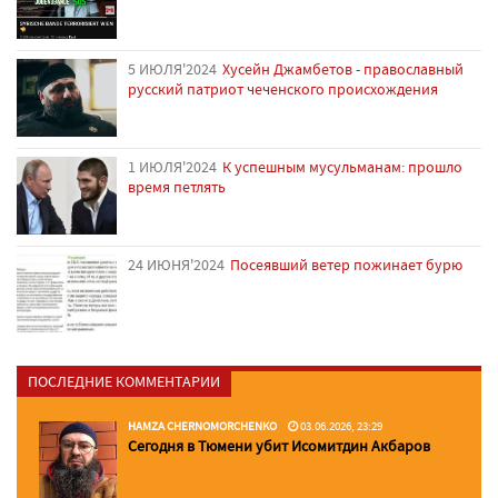
5 ИЮЛЯ'2024
Хусейн Джамбетов - православный
русский патриот чеченского происхождения
1 ИЮЛЯ'2024
К успешным мусульманам: прошло
время петлять
24 ИЮНЯ'2024
Посеявший ветер пожинает бурю
ПОСЛЕДНИЕ КОММЕНТАРИИ
HAMZA CHERNOMORCHENKO
03.06.2026, 23:29
Сегодня в Тюмени убит Исомитдин Акбаров