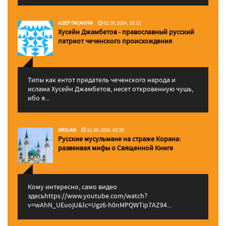
АЗЕР ГАСАНЛИ
02.09.2024, 19:12
Хусейн Джамбетов - православный русский
патриот чеченского происхождения
Типы как ентот предатель чеченского народа и
ислама Хусейн Джамбетов, несет откровенную чушь,
ибо я...
ARSLAN
11.06.2024, 02:50
Русские мусульмане на страже Корана:
pазвеивая мифы о Священной Книге
Кому интересно, само видео
здесьhttps://www.youtube.com/watch?
v=wAhN_UEuojU&lc=Ugz6-h0nMPQWTip7AZ94...