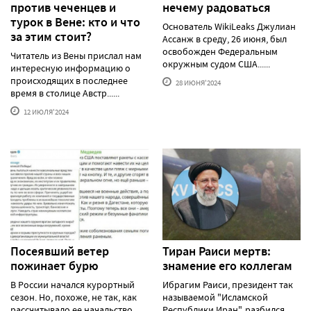
против чеченцев и
нечему радоваться
турок в Вене: кто и что
Основатель WikiLeaks Джулиан
за этим стоит?
Ассанж в среду, 26 июня, был
освобожден Федеральным
Читатель из Вены прислал нам
окружным судом США......
интересную информацию о
происходящих в последнее
28 ИЮНЯ'2024
время в столице Австр......
12 ИЮЛЯ'2024
Посеявший ветер
Тиран Раиси мертв:
пожинает бурю
знамение его коллегам
В России начался курортный
Ибрагим Раиси, президент так
сезон. Но, похоже, не так, как
называемой "Исламской
рассчитывало ее начальство,
Республики Иран", разбился