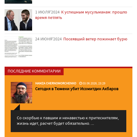
1 ИЮЛЯ'2024
К успешным мусульманам: прошло
время петлять
24 ИЮНЯ'2024
Посеявший ветер пожинает бурю
ПОСЛЕДНИЕ КОММЕНТАРИИ
HAMZA CHERNOMORCHENKO
03.06.2026, 23:29
Сегодня в Тюмени убит Исомитдин Акбаров
Со скорбью к павшим и ненавестью к притеснителям,
жизнь идет, расчет будет обязательно. ...