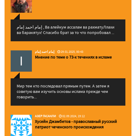
إمام احمد إمام , Ва алейкум ассалам ва рахматуЛлахи
ва баракятух! Спасибо брат за то что попробовал ...
إمام احمد إمام
29.01.2025, 00:43
Мнение по теме о 73-х течениях в исламе
Мир тем кто последовал прямым путем. А затем я
советую вам изучить основы ислама прежде чем
говорить...
АЗЕР ГАСАНЛИ
02.09.2024, 19:12
Хусейн Джамбетов - православный русский
патриот чеченского происхождения