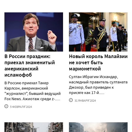
В России праздник:
Новый король Малайзии
приехал знаменитый
не хочет быть
американский
марионеткой
исламофоб
Султан Ибрагим Искандар,
наследный правитель султаната
В Россию приехал Такер
Джохор, был приведен к
Карлсон, американский
присяге как 17-й......
"журналист", бывший ведущий
Fox News. Ажиотаж среди z-......
31 ЯНВАРЯ'2024
5 ФЕВРАЛЯ'2024