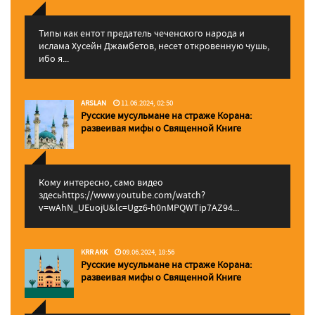
Типы как ентот предатель чеченского народа и
ислама Хусейн Джамбетов, несет откровенную чушь,
ибо я...
ARSLAN
11.06.2024, 02:50
Русские мусульмане на страже Корана:
pазвеивая мифы о Священной Книге
Кому интересно, само видео
здесьhttps://www.youtube.com/watch?
v=wAhN_UEuojU&lc=Ugz6-h0nMPQWTip7AZ94...
KRR AKK
09.06.2024, 18:56
Русские мусульмане на страже Корана:
pазвеивая мифы о Священной Книге