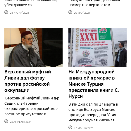
убеждавшее св......
насмерть с вертолетом......
24 ИЮНЯ'2024
20 МАЯ'2024
Верховный муфтий
На Международной
Ливии дал фатву
книжной ярмарке в
против российской
Минске Турция
оккупации
представила книги С.
Нурси
Верховный муфтий Ливии д-р
Садык аль-Гарьяни
В эти дни с 14 по 17 марта в
охарактеризовал российское
столице Беларуси Минске
военное присутствие в......
проходит очередная 31-ая
международная книжная ......
28 АПРЕЛЯ'2024
17 МАРТА'2024