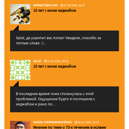
ИКРАМУТДИН ХАН
17.04.2025, 00:27
10 лет с моим хиджабом
Salat, да укрепит вас Аллаx! Увидели, спасибо за
теплые слова :-)...
SALAT
11.04.2025, 09:02
10 лет с моим хиджабом
В последнее время тоже столкнулась с этой
проблемой. Ощущение будто я поспешила с
хиджабом и рано по...
HAMZA CHERNOMORCHENKO
30.01.2025, 15:22
Мнение по теме о 73-х течениях в исламе