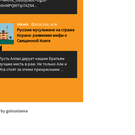
v=wAhN_UEuojU&lc=Ugz6-
h0nMPQWTip7AZ94...
KRR AKK
09.06.2024, 18:56
Русские мусульмане на страже
Корана: pазвеивая мифы о
Священной Книге
Пусть Аллах дарует нашим братьям
лучшее месть в раю. Не только Али и
Иса стоят за этими прекрасными ...
 by golosislama