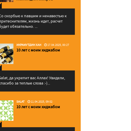
Со скорбью к павшим и ненавестью к
притеснителям, жизнь идет, расчет
будет обязательно. ...
ИКРАМУТДИН ХАН
17.04.2025, 00:27
10 лет с моим хиджабом
Salat, да укрепит вас Аллаx! Увидели,
спасибо за теплые слова :-)...
SALAT
11.04.2025, 09:02
10 лет с моим хиджабом