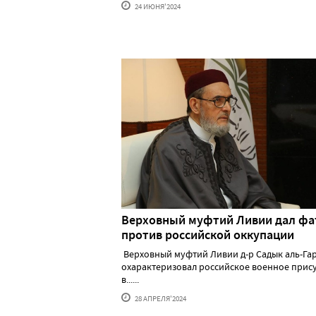
24 ИЮНЯ'2024
Верховный муфтий Ливии дал фа
против российской оккупации
Верховный муфтий Ливии д-р Садык аль-Га
охарактеризовал российское военное прис
в......
28 АПРЕЛЯ'2024