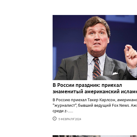
В России праздник: приехал
знаменитый американский исла
В Россию приехал Такер Карлсон, американ
"журналист", бывший ведущий Fox News. А
среди z-......
5 ФЕВРАЛЯ'2024