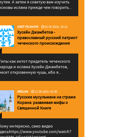
путем. А затем я советую вам изучить
основы ислама прежде чем говорить...
АЗЕР ГАСАНЛИ
02.09.2024, 19:12
Хусейн Джамбетов -
православный русский патриот
чеченского происхождения
Типы как ентот предатель чеченского
народа и ислама Хусейн Джамбетов,
несет откровенную чушь, ибо я...
ARSLAN
11.06.2024, 02:50
Русские мусульмане на страже
Корана: pазвеивая мифы о
Священной Книге
Кому интересно, само видео
здесьhttps://www.youtube.com/watch?