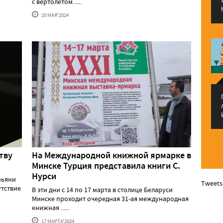
с вертолетом......
20 МАЯ'2024
тву
На Международной книжной ярмарке в
Минске Турция представила книги С.
Нурси
рьяни
Tweets
утствие
В эти дни с 14 по 17 марта в столице Беларуси
Минске проходит очередная 31-ая международная
книжная ......
17 МАРТА'2024