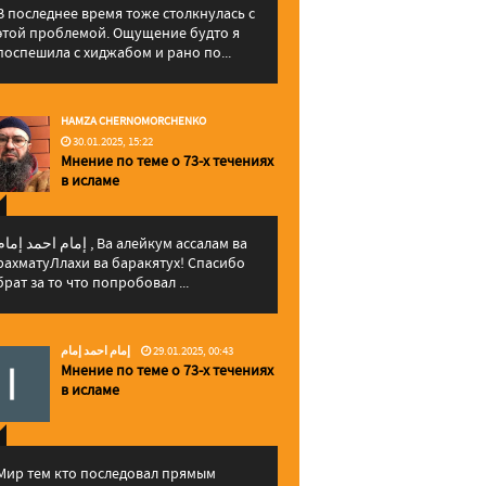
В последнее время тоже столкнулась с
этой проблемой. Ощущение будто я
поспешила с хиджабом и рано по...
HAMZA CHERNOMORCHENKO
30.01.2025, 15:22
Мнение по теме о 73-х течениях
в исламе
إمام احمد إما , Ва алейкум ассалам ва
рахматуЛлахи ва баракятух! Спасибо
брат за то что попробовал ...
إمام احمد إمام
29.01.2025, 00:43
Мнение по теме о 73-х течениях
в исламе
Мир тем кто последовал прямым