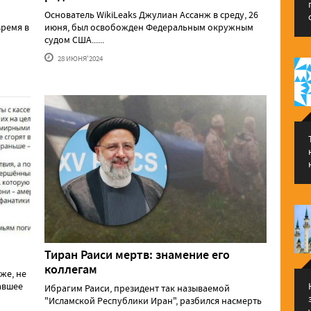
Основатель WikiLeaks Джулиан Ассанж в среду, 26
ремя в
июня, был освобожден Федеральным окружным
судом США......
28 ИЮНЯ'2024
Тиран Раиси мертв: знамение его
коллегам
же, не
давшее
Ибрагим Раиси, президент так называемой
"Исламской Республики Иран", разбился насмерть