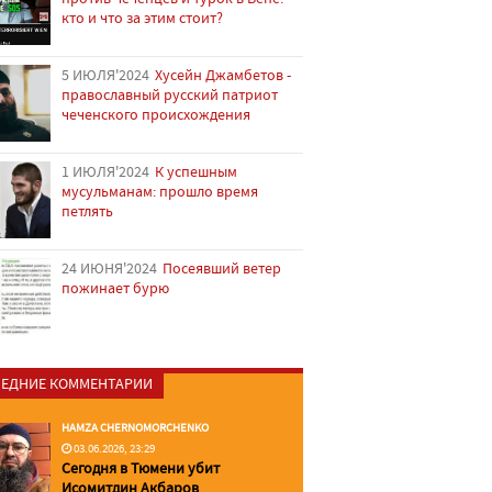
кто и что за этим стоит?
5 ИЮЛЯ'2024
Хусейн Джамбетов -
православный русский патриот
чеченского происхождения
1 ИЮЛЯ'2024
К успешным
мусульманам: прошло время
петлять
24 ИЮНЯ'2024
Посеявший ветер
пожинает бурю
ЕДНИЕ КОММЕНТАРИИ
HAMZA CHERNOMORCHENKO
03.06.2026, 23:29
Сегодня в Тюмени убит
Исомитдин Акбаров