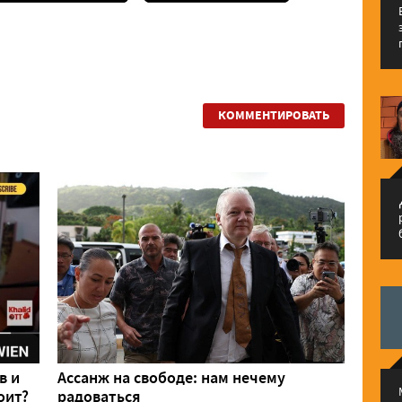
КОММЕНТИРОВАТЬ
م
в и
Ассанж на свободе: нам нечему
оит?
радоваться