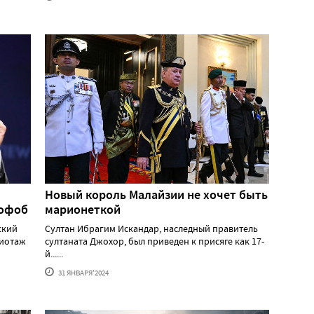
Новый король Малайзии не хочет быть
мофоб
марионеткой
ский
Султан Ибрагим Искандар, наследный правитель
жиотаж
султаната Джохор, был приведен к присяге как 17-
й......
31 ЯНВАРЯ'2024