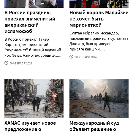
В России праздник:
Новый король Малайзии
приехал знаменитый
не хочет быть
американский
марионеткой
исламофоб
Султан Ибрагим Искандар,
наследный правитель султаната
В Россию приехал Такер
Джохор, был приведен к
Карлсон, американский
присяге как 17-й......
"журналист", бывший ведущий
Fox News. Ажиотаж среди z-......
31 ЯНВАРЯ'2024
5 ФЕВРАЛЯ'2024
ХАМАС изучает новое
Международный суд
предложение о
объявит решение о