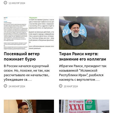
12 ИЮЛЯ'2024
Посеявший ветер
Тиран Раиси мертв:
пожинает бурю
знамение его коллегам
В России начался курортный
Ибрагим Раиси, президент так
сезон. Но, похоже, не так, как
называемой "Исламской
рассчитывало ее начальство,
Республики Иран", разбился
убеждавшее св......
насмерть с вертолетом......
24 ИЮНЯ'2024
20 МАЯ'2024