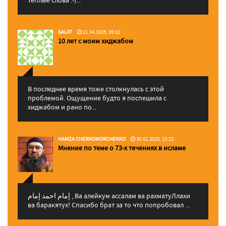
теплые слова :-)...
SALAT
11.04.2025, 09:02
10 лет с моим хиджабом
В последнее время тоже столкнулась с этой
проблемой. Ощущение будто я поспешила с
хиджабом и рано по...
HAMZA CHERNOMORCHENKO
30.01.2025, 15:22
Мнение по теме о 73-х течениях в исламе
إمام احمد إمام , Ва алейкум ассалам ва рахматуЛлахи
ва баракятух! Спасибо брат за то что попробовал ...