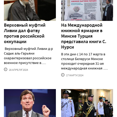
Верховный муфтий
На Международной
Ливии дал фатву
книжной ярмарке в
против российской
Минске Турция
оккупации
представила книги С.
Нурси
Верховный муфтий Ливии д-р
Садык аль-Гарьяни
В эти дни с 14 по 17 марта в
охарактеризовал российское
столице Беларуси Минске
военное присутствие в......
проходит очередная 31-ая
международная книжная ......
28 АПРЕЛЯ'2024
17 МАРТА'2024