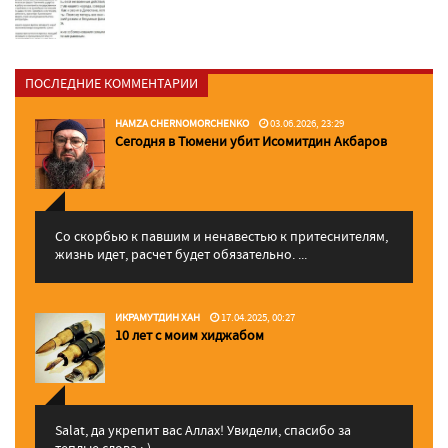
ПОСЛЕДНИЕ КОММЕНТАРИИ
HAMZA CHERNOMORCHENKO
03.06.2026, 23:29
Сегодня в Тюмени убит Исомитдин Акбаров
Со скорбью к павшим и ненавестью к притеснителям,
жизнь идет, расчет будет обязательно. ...
ИКРАМУТДИН ХАН
17.04.2025, 00:27
10 лет с моим хиджабом
Salat, да укрепит вас Аллаx! Увидели, спасибо за