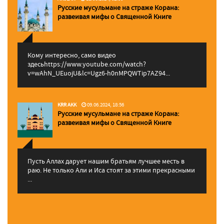
Русские мусульмане на страже Корана:
pазвеивая мифы о Священной Книге
Кому интересно, само видео
здесьhttps://www.youtube.com/watch?
v=wAhN_UEuojU&lc=Ugz6-h0nMPQWTip7AZ94...
KRR AKK
09.06.2024, 18:56
Русские мусульмане на страже Корана:
pазвеивая мифы о Священной Книге
Пусть Аллах дарует нашим братьям лучшее месть в
раю. Не только Али и Иса стоят за этими прекрасными
...