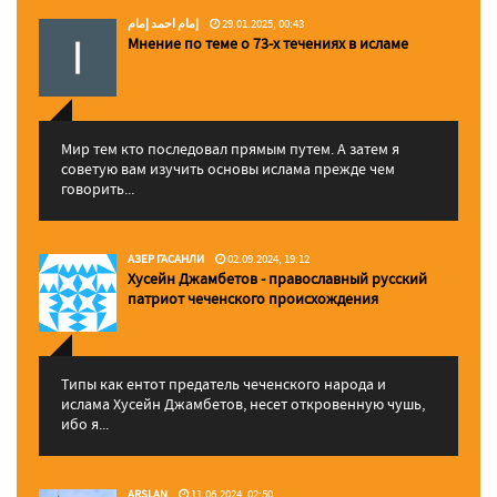
إمام احمد إمام
29.01.2025, 00:43
Мнение по теме о 73-х течениях в исламе
Мир тем кто последовал прямым путем. А затем я
советую вам изучить основы ислама прежде чем
говорить...
АЗЕР ГАСАНЛИ
02.09.2024, 19:12
Хусейн Джамбетов - православный русский
патриот чеченского происхождения
Типы как ентот предатель чеченского народа и
ислама Хусейн Джамбетов, несет откровенную чушь,
ибо я...
ARSLAN
11.06.2024, 02:50