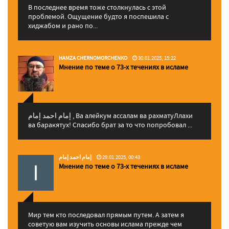
В последнее время тоже столкнулась с этой
проблемой. Ощущение будто я поспешила с
хиджабом и рано по...
HAMZA CHERNOMORCHENKO
30.01.2025, 15:22
Мнение по теме о 73-х течениях в исламе
إمام احمد إمام , Ва алейкум ассалам ва рахматуЛлахи
ва баракятух! Спасибо брат за то что попробовал ...
إمام احمد إمام
29.01.2025, 00:43
Мнение по теме о 73-х течениях в исламе
Мир тем кто последовал прямым путем. А затем я
советую вам изучить основы ислама прежде чем