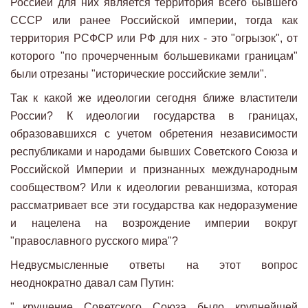
Россией для них является территория всего бывшего
СССР или ранее Российской империи, тогда как
территория РСФСР или РФ для них - это "огрызок", от
которого "по прочерченным большевиками границам"
были отрезаны "исторические российские земли".
Так к какой же идеологии сегодня ближе властители
России? К идеологии государства в границах,
образовавшихся с учетом обретения независимости
республиками и народами бывших Советского Союза и
Российской Империи и признанных международным
сообществом? Или к идеологии реваншизма, которая
рассматривает все эти государства как недоразумение
и нацелена на возрождение империи вокруг
"православного русского мира"?
Недвусмысленные ответы на этот вопрос
неоднократно давал сам Путин:
"...крушение Советского Союза было крупнейшей