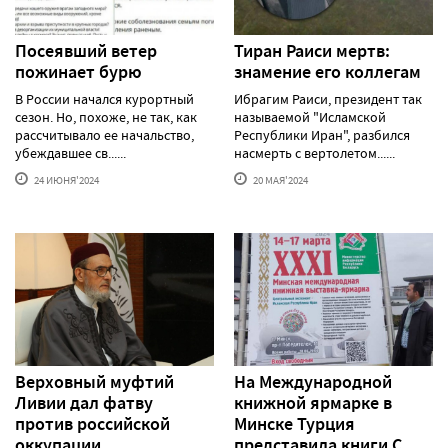
Посеявший ветер
Тиран Раиси мертв:
пожинает бурю
знамение его коллегам
В России начался курортный
Ибрагим Раиси, президент так
сезон. Но, похоже, не так, как
называемой "Исламской
рассчитывало ее начальство,
Республики Иран", разбился
убеждавшее св......
насмерть с вертолетом......
24 ИЮНЯ'2024
20 МАЯ'2024
Верховный муфтий
На Международной
Ливии дал фатву
книжной ярмарке в
против российской
Минске Турция
оккупации
представила книги С.