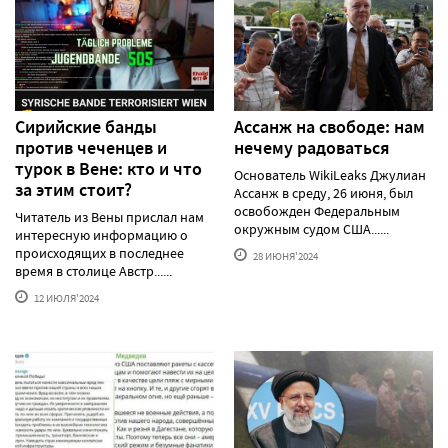
Сирийские банды
Ассанж на свободе: нам
против чеченцев и
нечему радоваться
турок в Вене: кто и что
Основатель WikiLeaks Джулиан
за этим стоит?
Ассанж в среду, 26 июня, был
освобожден Федеральным
Читатель из Вены прислал нам
окружным судом США......
интересную информацию о
происходящих в последнее
28 ИЮНЯ'2024
время в столице Австр......
12 ИЮЛЯ'2024