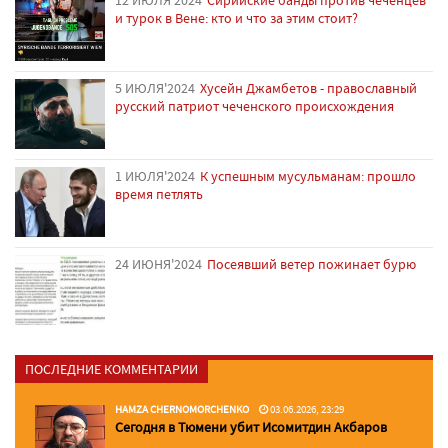
12 ИЮЛЯ'2024
Сирийские банды против чеченцев
и турок в Вене: кто и что за этим стоит?
5 ИЮЛЯ'2024
Хусейн Джамбетов - православный
русский патриот чеченского происхождения
1 ИЮЛЯ'2024
К успешным мусульманам: прошло
время петлять
24 ИЮНЯ'2024
Посеявший ветер пожинает бурю
ПОСЛЕДНИЕ КОММЕНТАРИИ
HAMZA CHERNOMORCHENKO
03.06.2026, 23:29
Сегодня в Тюмени убит Исомитдин Акбаров