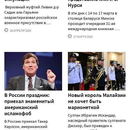
Нурси
Верховный муфтий Ливии д-р
Садык аль-Гарьяни
В эти дни с 14 по 17 марта в
охарактеризовал российское
столице Беларуси Минске
военное присутствие в......
проходит очередная 31-ая
международная книжная ......
28 АПРЕЛЯ'2024
17 МАРТА'2024
В России праздник:
Новый король Малайзии
приехал знаменитый
не хочет быть
американский
марионеткой
исламофоб
Султан Ибрагим Искандар,
наследный правитель султаната
В Россию приехал Такер
Джохор, был приведен к
Карлсон, американский