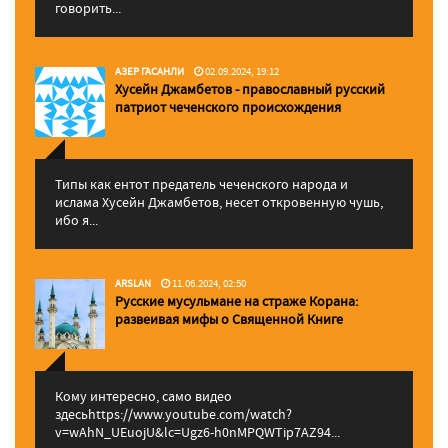
говорить...
АЗЕР ГАСАНЛИ
02.09.2024, 19:12
Хусейн Джамбетов - православный русский
патриот чеченского происхождения
Типы как ентот предатель чеченского народа и
ислама Хусейн Джамбетов, несет откровенную чушь,
ибо я...
ARSLAN
11.06.2024, 02:50
Русские мусульмане на страже Корана:
pазвеивая мифы о Священной Книге
Кому интересно, само видео
здесьhttps://www.youtube.com/watch?
v=wAhN_UEuojU&lc=Ugz6-h0nMPQWTip7AZ94...