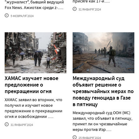
присяге как 17-й......
"журналист", бывший ведущий
Fox News. Ажиотаж среди z-......
31 ЯНВАРЯ'2024
5 ФЕВРАЛЯ'2024
ХАМАС изучает новое
Международный суд
предложение о
объявит решение о
прекращении огня
чрезвычайных мерах по
поводу геноцида в Газе
ХАМАС заявил во вторник, что
в пятницу
получил и изучает новое
предложение о прекращении
Международный суд ООН (МС)
огня и освобождении ......
заявил, что объявит в пятницу,
примет ли он чрезвычайные
31 ЯНВАРЯ'2024
меры против Изр......
25 ЯНВАРЯ'2024