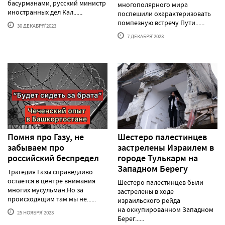
басурманами, русский министр
многополярного мира
иностранных дел Кал......
поспешили охарактеризовать
помпезную встречу Пути......
30 ДЕКАБРЯ'2023
7 ДЕКАБРЯ'2023
Помня про Газу, не
Шестеро палестинцев
забываем про
застрелены Израилем в
российский беспредел
городе Тулькарм на
Западном Берегу
Трагедия Газы справедливо
остается в центре внимания
Шестеро палестинцев были
многих мусульман.Но за
застрелены в ходе
происходящим там мы не......
израильского рейда
на оккупированном Западном
25 НОЯБРЯ'2023
Берег......