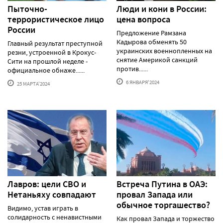
Пыточно-
Люди и кони в России:
террористическое лицо
цена вопроса
России
Предложение Рамзана
Кадырова обменять 50
Главный результат преступной
украинских военнопленных на
резни, устроенной в Крокус-
снятие Америкой санкций
Сити на прошлой неделе -
против......
официальное обнаже......
6 ЯНВАРЯ'2024
25 МАРТА'2024
Лавров: цели СВО и
Встреча Путина в ОАЭ:
Нетаньяху совпадают
провал Запада или
обычное торгашество?
Видимо, устав играть в
солидарность с ненавистными
Как провал Запада и торжество