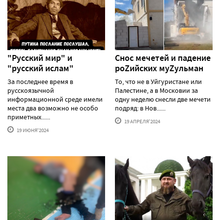
"Русский мир" и
Снос мечетей и падение
"русский ислам"
роZийских муZульман
За последнее время в
То, что не в Уйгуристане или
русскоязычной
Палестине, а в Московии за
информационной среде имели
одну неделю снесли две мечети
места два возможно не особо
подряд: в Нов......
приметных......
19 АПРЕЛЯ'2024
19 ИЮНЯ'2024