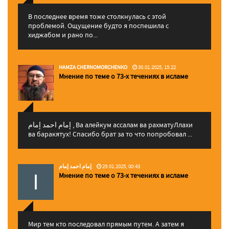
В последнее время тоже столкнулась с этой
проблемой. Ощущение будто я поспешила с
хиджабом и рано по...
HAMZA CHERNOMORCHENKO
30.01.2025, 15:22
Мнение по теме о 73-х течениях в исламе
إمام احمد إمام , Ва алейкум ассалам ва рахматуЛлахи
ва баракятух! Спасибо брат за то что попробовал ...
إمام احمد إمام
29.01.2025, 00:43
Мнение по теме о 73-х течениях в исламе
Мир тем кто последовал прямым путем. А затем я