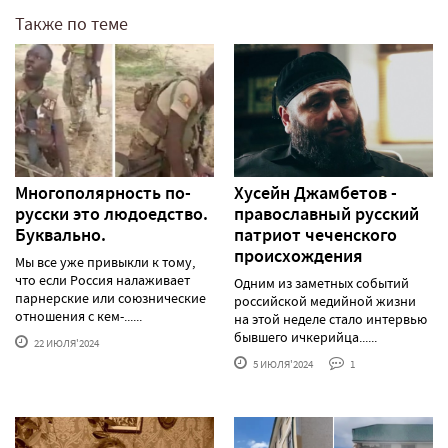
Также по теме
Многополярность по-
Хусейн Джамбетов -
русски это людоедство.
православный русский
Буквально.
патриот чеченского
происхождения
Мы все уже привыкли к тому,
что если Россия налаживает
Одним из заметных событий
парнерские или союзнические
российской медийной жизни
отношения с кем-......
на этой неделе стало интервью
бывшего ичкерийца......
22 ИЮЛЯ'2024
5 ИЮЛЯ'2024
1