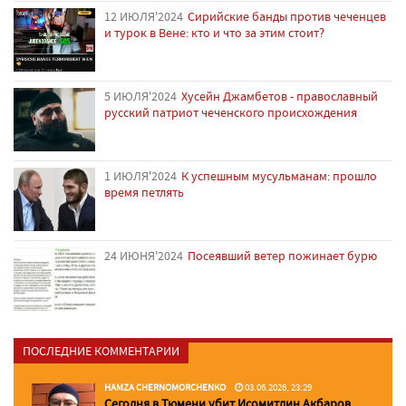
12 ИЮЛЯ'2024
Сирийские банды против чеченцев
и турок в Вене: кто и что за этим стоит?
5 ИЮЛЯ'2024
Хусейн Джамбетов - православный
русский патриот чеченского происхождения
1 ИЮЛЯ'2024
К успешным мусульманам: прошло
время петлять
24 ИЮНЯ'2024
Посеявший ветер пожинает бурю
ПОСЛЕДНИЕ КОММЕНТАРИИ
HAMZA CHERNOMORCHENKO
03.06.2026, 23:29
Сегодня в Тюмени убит Исомитдин Акбаров