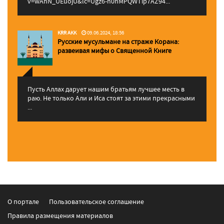
v=wAhN_UEuojU&lc=Ugz6-h0nMPQWTip7AZ94...
KRR AKK
09.06.2024, 18:56
Русские мусульмане на страже Корана:
pазвеивая мифы о Священной Книге
Пусть Аллах дарует нашим братьям лучшее месть в
раю. Не только Али и Иса стоят за этими прекрасными
...
О портале
Пользовательское соглашение
Правила размещения материалов