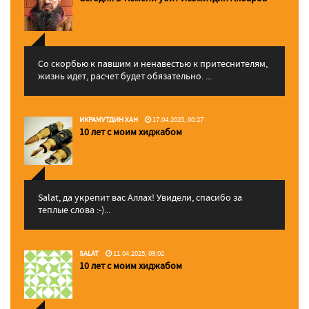
Со скорбью к павшим и ненавестью к притеснителям,
жизнь идет, расчет будет обязательно. ...
ИКРАМУТДИН ХАН
17.04.2025, 00:27
10 лет с моим хиджабом
Salat, да укрепит вас Аллаx! Увидели, спасибо за
теплые слова :-)...
SALAT
11.04.2025, 09:02
10 лет с моим хиджабом