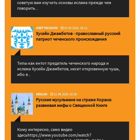
советую вам изучить основы ислама прежде чем
говорить...
АЗЕР ГАСАНЛИ
02.09.2024, 19:12
Хусейн Джамбетов - православный русский
патриот чеченского происхождения
Типы как ентот предатель чеченского народа и
ислама Хусейн Джамбетов, несет откровенную чушь,
ибо я...
ARSLAN
11.06.2024, 02:50
Русские мусульмане на страже Корана:
pазвеивая мифы о Священной Книге
Кому интересно, само видео
здесьhttps://www.youtube.com/watch?