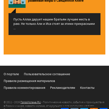
pазвеивая мифы о Священной Книге
Пусть Аллах дарует нашим братьям лучшее месть в
раю. Не только Али и Иса стоят за этими прекрасными
...
О портале
Пользовательское соглашение
Правила размещения материалов
Правила комментирования
Рекламодателям
Контакты
© 2011 - 2026
ГолосИслама.RU
- Политические новости, события и происшествия
в России и мире, новости ислама, от мусульман и для мусульман – всё это