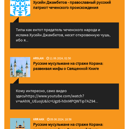
Хусейн Джамбетов - православный русский
патриот чеченского происхождения
Типы как ентот предатель чеченского народа и
ислама Хусейн Джамбетов, несет откровенную чушь,
ибо я...
ARSLAN
11.06.2024, 02:50
Русские мусульмане на страже Корана:
pазвеивая мифы о Священной Книге
Кому интересно, само видео
здесьhttps://www.youtube.com/watch?
v=wAhN_UEuojU&lc=Ugz6-h0nMPQWTip7AZ94...
KRR AKK
09.06.2024, 18:56
Русские мусульмане на страже Корана: