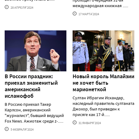
международная книжная ......
28 АПРЕЛЯ'2024
17 МАРТА'2024
В России праздник:
Новый король Малайзии
приехал знаменитый
не хочет быть
американский
марионеткой
исламофоб
Султан Ибрагим Искандар,
наследный правитель султаната
В Россию приехал Такер
Джохор, был приведен к
Карлсон, американский
присяге как 17-й......
"журналист", бывший ведущий
Fox News. Ажиотаж среди z-......
31 ЯНВАРЯ'2024
5 ФЕВРАЛЯ'2024