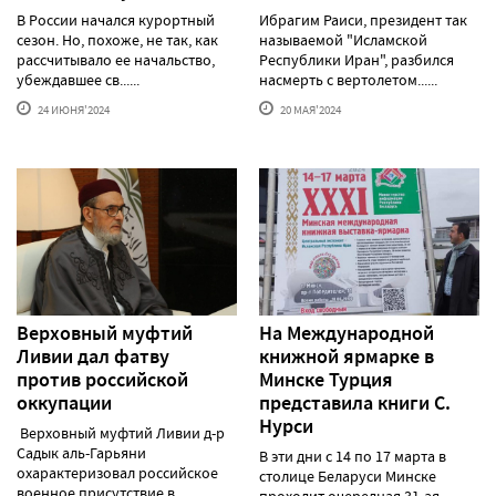
В России начался курортный
Ибрагим Раиси, президент так
сезон. Но, похоже, не так, как
называемой "Исламской
рассчитывало ее начальство,
Республики Иран", разбился
убеждавшее св......
насмерть с вертолетом......
24 ИЮНЯ'2024
20 МАЯ'2024
Верховный муфтий
На Международной
Ливии дал фатву
книжной ярмарке в
против российской
Минске Турция
оккупации
представила книги С.
Нурси
Верховный муфтий Ливии д-р
Садык аль-Гарьяни
В эти дни с 14 по 17 марта в
охарактеризовал российское
столице Беларуси Минске
военное присутствие в......
проходит очередная 31-ая