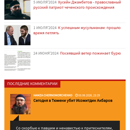
5 ИЮЛЯ'2024
Хусейн Джамбетов - православный
русский патриот чеченского происхождения
1 ИЮЛЯ'2024
К успешным мусульманам: прошло
время петлять
24 ИЮНЯ'2024
Посеявший ветер пожинает бурю
ПОСЛЕДНИЕ КОММЕНТАРИИ
HAMZA CHERNOMORCHENKO
03.06.2026, 23:29
Сегодня в Тюмени убит Исомитдин Акбаров
Со скорбью к павшим и ненавестью к притеснителям,