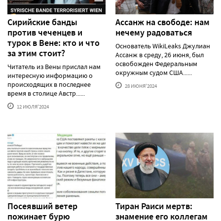
Сирийские банды
Ассанж на свободе: нам
против чеченцев и
нечему радоваться
турок в Вене: кто и что
Основатель WikiLeaks Джулиан
за этим стоит?
Ассанж в среду, 26 июня, был
освобожден Федеральным
Читатель из Вены прислал нам
окружным судом США......
интересную информацию о
происходящих в последнее
28 ИЮНЯ'2024
время в столице Австр......
12 ИЮЛЯ'2024
Посеявший ветер
Тиран Раиси мертв:
пожинает бурю
знамение его коллегам