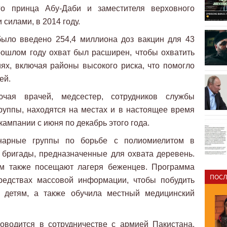
о принца Абу-Даби и заместителя верховного
илами, в 2014 году.
было введено 254,4 миллиона доз вакцин для 43
рошлом году охват был расширен, чтобы охватить
ях, включая районы высокого риска, что помогло
ей.
чая врачей, медсестер, сотрудников службы
уппы, находятся на местах и ​​в настоящее время
ампании с июня по декабрь этого года.
онарные группы по борьбе с полиомиелитом в
 бригады, предназначенные для охвата деревень.
ом также посещают лагеря беженцев. Программа
ПОСЛ
редствах массовой информации, чтобы побудить
м детям, а также обучила местный медицинский
оводится в сотрудничестве с армией Пакистана,