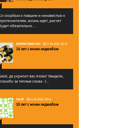
Со скорбью к павшим и ненавестью к
притеснителям, жизнь идет, расчет
будет обязательно. ...
ИКРАМУТДИН ХАН
17.04.2025, 00:27
10 лет с моим хиджабом
Salat, да укрепит вас Аллаx! Увидели,
спасибо за теплые слова :-)...
SALAT
11.04.2025, 09:02
10 лет с моим хиджабом