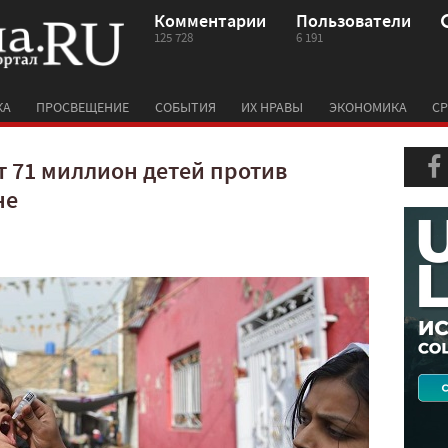
Комментарии
Пользователи
125 728
6 191
КА
ПРОСВЕЩЕНИЕ
СОБЫТИЯ
ИХ НРАВЫ
ЭКОНОМИКА
СР
 71 миллион детей против
не