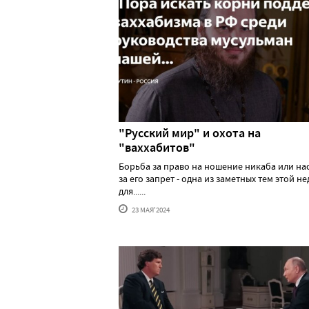
"Русский мир" и охота на
"ваххабитов"
Борьба за право на ношение никаба или н
за его запрет - одна из заметных тем этой н
для......
23 МАЯ'2024