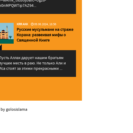
v=wAhN_UEuojU&lc=Ugz6-
h0nMPQWTip7AZ94...
KRR AKK
09.06.2024, 18:56
Русские мусульмане на страже
Корана: pазвеивая мифы о
Священной Книге
Пусть Аллах дарует нашим братьям
лучшее месть в раю. Не только Али и
Иса стоят за этими прекрасными ...
 by golosislama