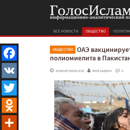
ВСЕ НОВОСТИ
ОБЩЕСТВО
ПОЛИТИ
ОАЭ вакцинирует
ОБЩЕСТВО
полиомиелита в Пакиста
Facebook
 10 ИЮНЯ'2019 В 13:00
ЯКУБ ХАДЖИЧ
 0
VK
Twitter
Odnoklassniki