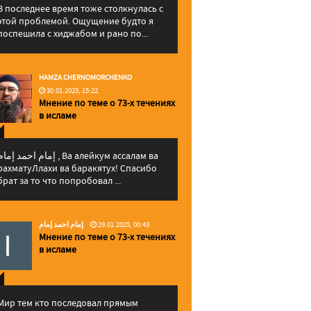
В последнее время тоже столкнулась с
этой проблемой. Ощущение будто я
поспешила с хиджабом и рано по...
HAMZA CHERNOMORCHENKO
30.01.2025, 15:22
Мнение по теме о 73-х течениях
в исламе
إمام احمد إما , Ва алейкум ассалам ва
рахматуЛлахи ва баракятух! Спасибо
брат за то что попробовал ...
إمام احمد إمام
29.01.2025, 00:43
Мнение по теме о 73-х течениях
в исламе
Мир тем кто последовал прямым