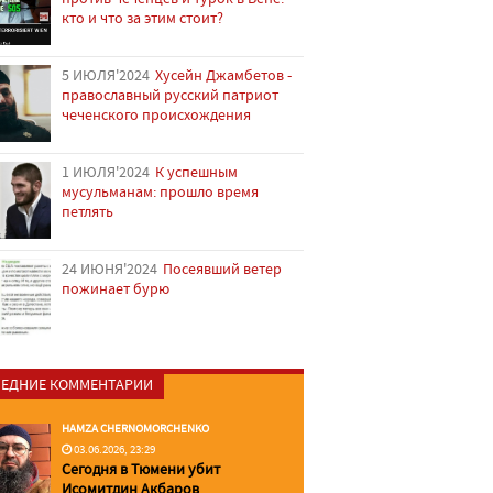
кто и что за этим стоит?
5 ИЮЛЯ'2024
Хусейн Джамбетов -
православный русский патриот
чеченского происхождения
1 ИЮЛЯ'2024
К успешным
мусульманам: прошло время
петлять
24 ИЮНЯ'2024
Посеявший ветер
пожинает бурю
ЕДНИЕ КОММЕНТАРИИ
HAMZA CHERNOMORCHENKO
03.06.2026, 23:29
Сегодня в Тюмени убит
Исомитдин Акбаров