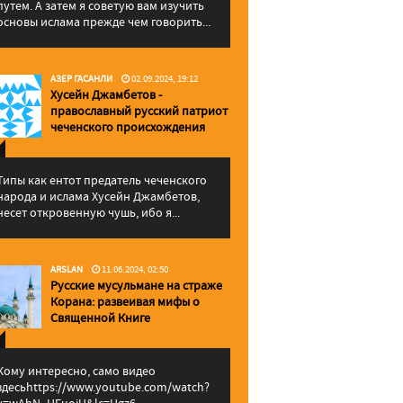
путем. А затем я советую вам изучить
основы ислама прежде чем говорить...
АЗЕР ГАСАНЛИ
02.09.2024, 19:12
Хусейн Джамбетов -
православный русский патриот
чеченского происхождения
Типы как ентот предатель чеченского
народа и ислама Хусейн Джамбетов,
несет откровенную чушь, ибо я...
ARSLAN
11.06.2024, 02:50
Русские мусульмане на страже
Корана: pазвеивая мифы о
Священной Книге
Кому интересно, само видео
здесьhttps://www.youtube.com/watch?