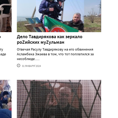
о
Дело Тавдирякова как зеркало
роZийских муZульман
ту
Отвечая Расулу Тавдирякову на его обвинения
паде
Асламбека Эжаева в том, что тот поплатился за
несоблюде......
31 ЯНВАРЯ'2024