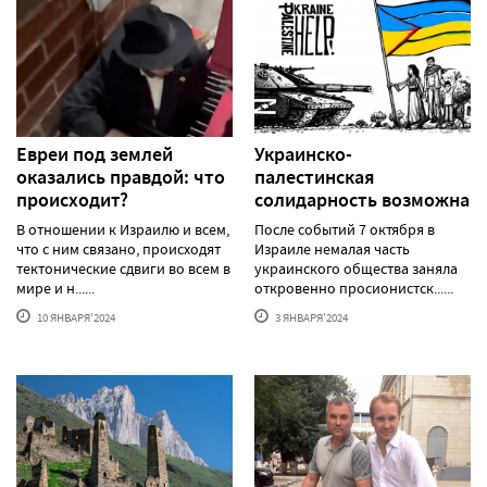
Евреи под землей
Украинско-
оказались правдой: что
палестинская
происходит?
солидарность возможна
В отношении к Израилю и всем,
После событий 7 октября в
что с ним связано, происходят
Израиле немалая часть
тектонические сдвиги во всем в
украинского общества заняла
мире и н......
откровенно просионистск......
10 ЯНВАРЯ'2024
3 ЯНВАРЯ'2024