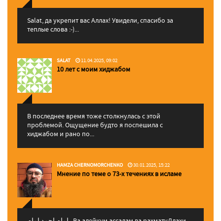
Salat, да укрепит вас Аллаx! Увидели, спасибо за
теплые слова :-)...
SALAT
11.04.2025, 09:02
10 лет с моим хиджабом
В последнее время тоже столкнулась с этой
проблемой. Ощущение будто я поспешила с
хиджабом и рано по...
HAMZA CHERNOMORCHENKO
30.01.2025, 15:22
Мнение по теме о 73-х течениях в исламе
إمام احمد إمام , Ва алейкум ассалам ва рахматуЛлахи