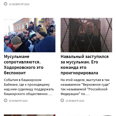
10 ФЕВРАЛЯ'2024
Мусульмане
Навальный заступился
сопротивляются.
за мусульман. Его
Ходорковского это
команда это
беспокоит
проигнорировала
События в башкирском
На этой неделе, выступая в так
Баймаке, где к проходящему
называемом "Верховном суде"
над ним судилищу поддержать
так называемой "Российской
башкирского общественно......
Федерации" по......
16 ЯНВАРЯ'2024
13 ЯНВАРЯ'2024