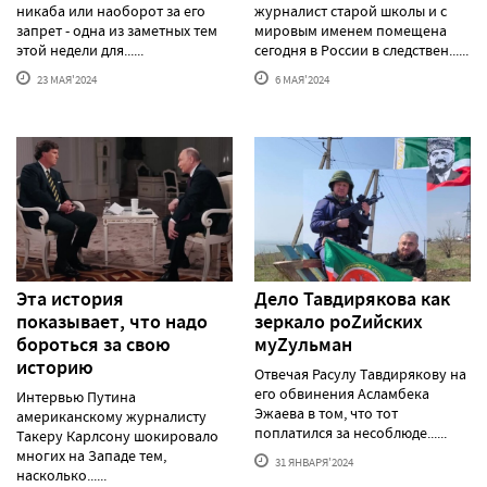
никаба или наоборот за его
журналист старой школы и с
запрет - одна из заметных тем
мировым именем помещена
этой недели для......
сегодня в России в следствен......
23 МАЯ'2024
6 МАЯ'2024
Эта история
Дело Тавдирякова как
показывает, что надо
зеркало роZийских
бороться за свою
муZульман
историю
Отвечая Расулу Тавдирякову на
его обвинения Асламбека
Интервью Путина
Эжаева в том, что тот
американскому журналисту
поплатился за несоблюде......
Такеру Карлсону шокировало
многих на Западе тем,
31 ЯНВАРЯ'2024
насколько......