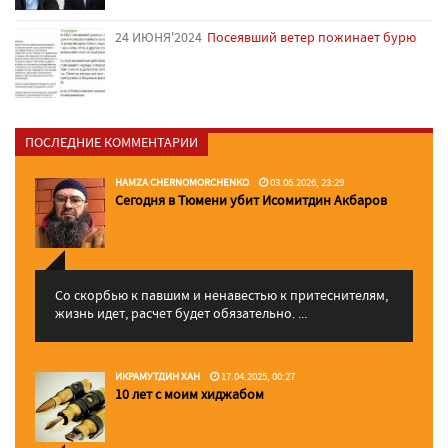
24 ИЮНЯ'2024
Посеявший ветер пожинает бурю
ПОСЛЕДНИЕ КОММЕНТАРИИ
HAMZA CHERNOMORCHENKO
03.06.2026, 23:29
Сегодня в Тюмени убит Исомитдин Акбаров
Со скорбью к павшим и ненавестью к притеснителям,
жизнь идет, расчет будет обязательно. ...
ИКРАМУТДИН ХАН
17.04.2025, 00:27
10 лет с моим хиджабом