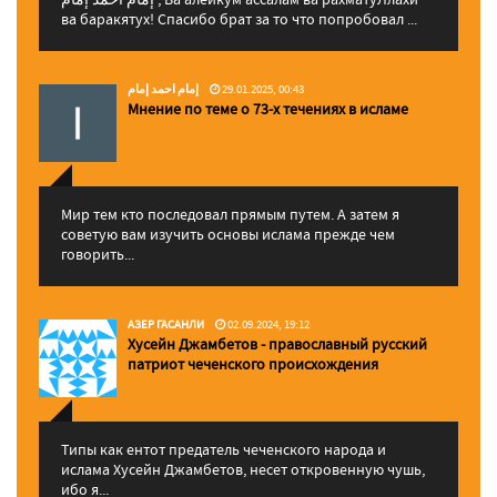
ва баракятух! Спасибо брат за то что попробовал ...
إمام احمد إمام
29.01.2025, 00:43
Мнение по теме о 73-х течениях в исламе
Мир тем кто последовал прямым путем. А затем я
советую вам изучить основы ислама прежде чем
говорить...
АЗЕР ГАСАНЛИ
02.09.2024, 19:12
Хусейн Джамбетов - православный русский
патриот чеченского происхождения
Типы как ентот предатель чеченского народа и
ислама Хусейн Джамбетов, несет откровенную чушь,
ибо я...