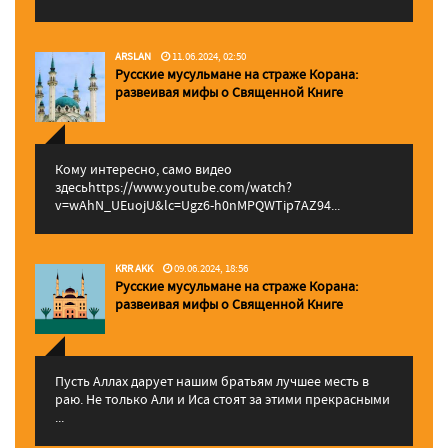
ARSLAN
11.06.2024, 02:50
Русские мусульмане на страже Корана:
pазвеивая мифы о Священной Книге
Кому интересно, само видео
здесьhttps://www.youtube.com/watch?
v=wAhN_UEuojU&lc=Ugz6-h0nMPQWTip7AZ94...
KRR AKK
09.06.2024, 18:56
Русские мусульмане на страже Корана:
pазвеивая мифы о Священной Книге
Пусть Аллах дарует нашим братьям лучшее месть в
раю. Не только Али и Иса стоят за этими прекрасными
...