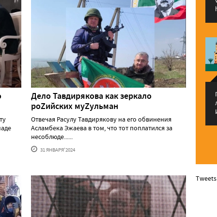
о
Дело Тавдирякова как зеркало
роZийских муZульман
ту
Отвечая Расулу Тавдирякову на его обвинения
паде
Асламбека Эжаева в том, что тот поплатился за
несоблюде......
31 ЯНВАРЯ'2024
Tweets