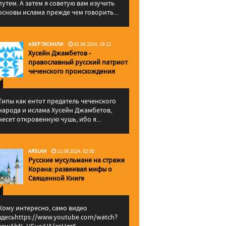
путем. А затем я советую вам изучить
основы ислама прежде чем говорить...
АЗЕР ГАСАНЛИ
02.09.2024, 19:12
Хусейн Джамбетов -
православный русский патриот
чеченского происхождения
Типы как ентот предатель чеченского
народа и ислама Хусейн Джамбетов,
несет откровенную чушь, ибо я...
ARSLAN
11.06.2024, 02:50
Русские мусульмане на страже
Корана: pазвеивая мифы о
Священной Книге
Кому интересно, само видео
здесьhttps://www.youtube.com/watch?