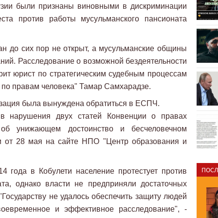
рузии были признаны виновными в дискриминации
еста против работы мусульманского пансионата
ан до сих пор не открыт, а мусульманские общины
ний. Расследование о возможной бездеятельности
орит юрист по стратегическим судебным процессам
 по правам человека" Тамар Самхарадзе.
низация была вынуждена обратиться в ЕСПЧ.
ив нарушения двух статей Конвенции о правах
 об унижающем достоинство и бесчеловечном
и от 28 мая на сайте НПО "Центр образования и
ПОСЛ
14 года в Кобулети население протестует против
ата, однако власти не предприняли достаточных
 "Государству не удалось обеспечить защиту людей
воевременное и эффективное расследование", -