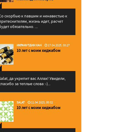
Со скорбью к павшим и ненавестью к
притеснителям, жизнь идет, расчет
будет обязательно. ...
ИКРАМУТДИН ХАН
17.04.2025, 00:27
10 лет с моим хиджабом
Salat, да укрепит вас Аллаx! Увидели,
спасибо за теплые слова :-)...
SALAT
11.04.2025, 09:02
10 лет с моим хиджабом