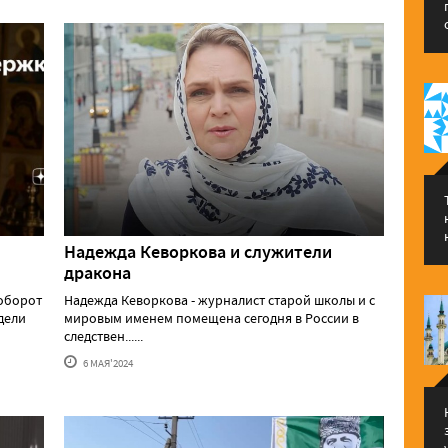
Надежда Кеворкова и служители
дракона
аоборот
Надежда Кеворкова - журналист старой школы и с
едели
мировым именем помещена сегодня в России в
следствен......
6 МАЯ'2024