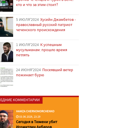
кто и что за этим стоит?
5 ИЮЛЯ'2024
Хусейн Джамбетов -
православный русский патриот
чеченского происхождения
1 ИЮЛЯ'2024
К успешным
мусульманам: прошло время
петлять
24 ИЮНЯ'2024
Посеявший ветер
пожинает бурю
ЕДНИЕ КОММЕНТАРИИ
HAMZA CHERNOMORCHENKO
03.06.2026, 23:29
Сегодня в Тюмени убит
Исомитдин Акбаров