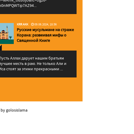
v=wAhN_UEuojU&lc=Ugz6-
h0nMPQWTip7AZ94...
KRR AKK
09.06.2024, 18:56
Русские мусульмане на страже
Корана: pазвеивая мифы о
Священной Книге
Пусть Аллах дарует нашим братьям
лучшее месть в раю. Не только Али и
Иса стоят за этими прекрасными ...
 by golosislama