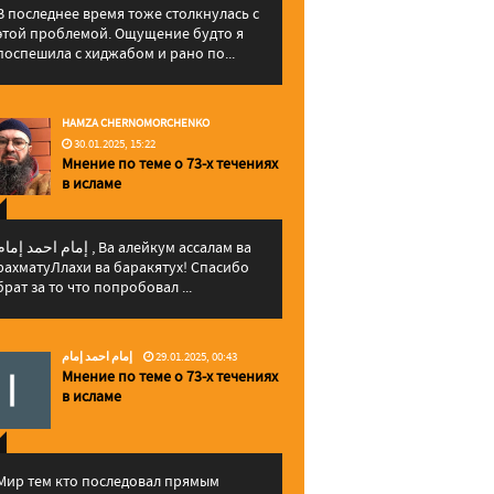
В последнее время тоже столкнулась с
этой проблемой. Ощущение будто я
поспешила с хиджабом и рано по...
HAMZA CHERNOMORCHENKO
30.01.2025, 15:22
Мнение по теме о 73-х течениях
в исламе
إمام احمد إما , Ва алейкум ассалам ва
рахматуЛлахи ва баракятух! Спасибо
брат за то что попробовал ...
إمام احمد إمام
29.01.2025, 00:43
Мнение по теме о 73-х течениях
в исламе
Мир тем кто последовал прямым