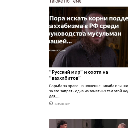
Также по теме
"Русский мир" и охота на
"ваххабитов"
Борьба за право на ношение никаба или н
за его запрет - одна из заметных тем этой н
для......
23 МАЯ'2024