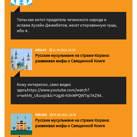
Типы как ентот предатель чеченского народа и
ислама Хусейн Джамбетов, несет откровенную чушь,
ибо я...
ARSLAN
11.06.2024, 02:50
Русские мусульмане на страже Корана:
pазвеивая мифы о Священной Книге
Кому интересно, само видео
здесьhttps://www.youtube.com/watch?
v=wAhN_UEuojU&lc=Ugz6-h0nMPQWTip7AZ94...
KRR AKK
09.06.2024, 18:56
Русские мусульмане на страже Корана:
pазвеивая мифы о Священной Книге