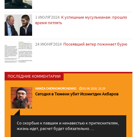
1 ИЮЛЯ'2024
К успешным мусульманам: прошло
время петлять
24 ИЮНЯ'2024
Посеявший ветер пожинает бурю
ПОСЛЕДНИЕ КОММЕНТАРИИ
HAMZA CHERNOMORCHENKO
03.06.2026, 23:29
Сегодня в Тюмени убит Исомитдин Акбаров
Со скорбью к павшим и ненавестью к притеснителям,
жизнь идет, расчет будет обязательно. ...