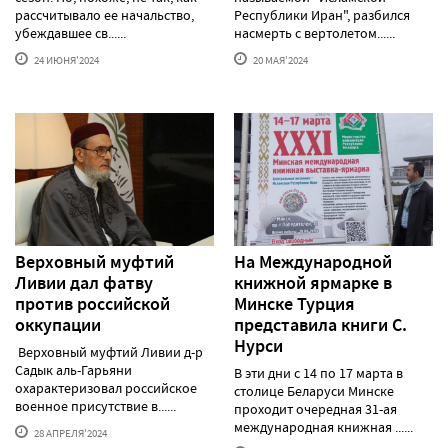
рассчитывало ее начальство,
Республики Иран", разбился
убеждавшее св......
насмерть с вертолетом......
24 ИЮНЯ'2024
20 МАЯ'2024
Верховный муфтий
На Международной
Ливии дал фатву
книжной ярмарке в
против российской
Минске Турция
оккупации
представила книги С.
Нурси
Верховный муфтий Ливии д-р
Садык аль-Гарьяни
В эти дни с 14 по 17 марта в
охарактеризовал российское
столице Беларуси Минске
военное присутствие в......
проходит очередная 31-ая
международная книжная ......
28 АПРЕЛЯ'2024