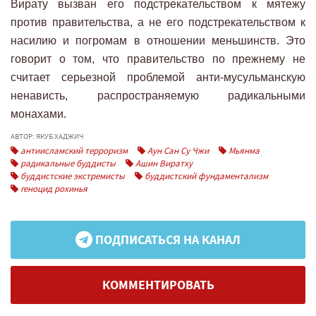
Вирату вызван его подстрекательством к мятежу
против правительства, а не его подстрекательством к
насилию и погромам в отношении меньшинств. Это
говорит о том, что правительство по прежнему не
считает серьезной проблемой анти-мусульманскую
ненависть, распространяемую радикальными
монахами.
АВТОР: ЯКУБ ХАДЖИЧ
антиисламский терроризм
Аун Сан Су Чжи
Мьянма
радикальные буддисты
Ашин Виратху
буддистские экстремисты
буддистский фундаментализм
геноцид рохинья
ПОДПИСАТЬСЯ НА КАНАЛ
КОММЕНТИРОВАТЬ