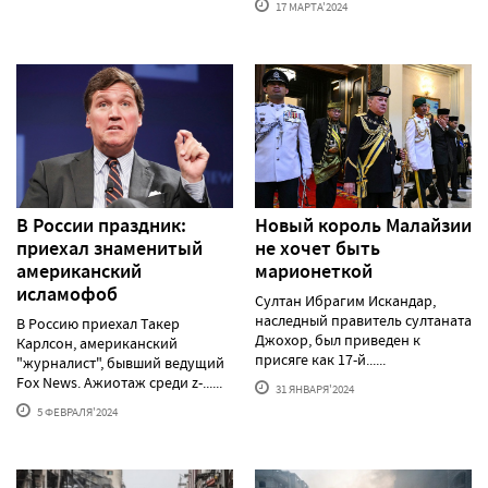
17 МАРТА'2024
В России праздник:
Новый король Малайзии
приехал знаменитый
не хочет быть
американский
марионеткой
исламофоб
Султан Ибрагим Искандар,
наследный правитель султаната
В Россию приехал Такер
Джохор, был приведен к
Карлсон, американский
присяге как 17-й......
"журналист", бывший ведущий
Fox News. Ажиотаж среди z-......
31 ЯНВАРЯ'2024
5 ФЕВРАЛЯ'2024