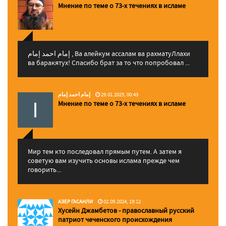
Мнение по теме о 73-х течениях в исламе
إمام احمد إمام , Ва алейкум ассалам ва рахматуЛлахи
ва баракятух! Спасибо брат за то что попробовал ...
إمام احمد إمام
29.01.2025, 00:43
Мнение по теме о 73-х течениях в исламе
Мир тем кто последовал прямым путем. А затем я
советую вам изучить основы ислама прежде чем
говорить...
АЗЕР ГАСАНЛИ
02.09.2024, 19:12
Хусейн Джамбетов - православный русский
патриот чеченского происхождения