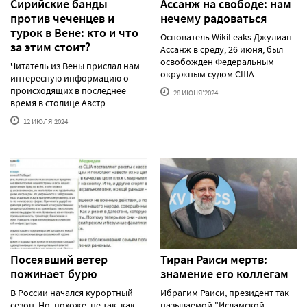
Сирийские банды
Ассанж на свободе: нам
против чеченцев и
нечему радоваться
турок в Вене: кто и что
Основатель WikiLeaks Джулиан
за этим стоит?
Ассанж в среду, 26 июня, был
освобожден Федеральным
Читатель из Вены прислал нам
окружным судом США......
интересную информацию о
происходящих в последнее
28 ИЮНЯ'2024
время в столице Австр......
12 ИЮЛЯ'2024
Посеявший ветер
Тиран Раиси мертв:
пожинает бурю
знамение его коллегам
В России начался курортный
Ибрагим Раиси, президент так
сезон. Но, похоже, не так, как
называемой "Исламской