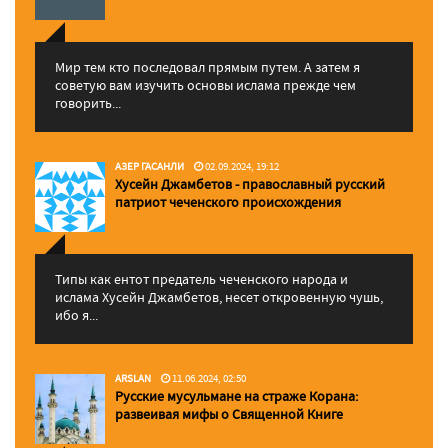
Мир тем кто последовал прямым путем. А затем я
советую вам изучить основы ислама прежде чем
говорить...
АЗЕР ГАСАНЛИ
02.09.2024, 19:12
Хусейн Джамбетов - православный русский
патриот чеченского происхождения
Типы как ентот предатель чеченского народа и
ислама Хусейн Джамбетов, несет откровенную чушь,
ибо я...
ARSLAN
11.06.2024, 02:50
Русские мусульмане на страже Корана:
pазвеивая мифы о Священной Книге