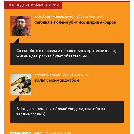
ПОСЛЕДНИЕ КОММЕНТАРИИ
HAMZA CHERNOMORCHENKO
03.06.2026, 23:29
Сегодня в Тюмени убит Исомитдин Акбаров
Со скорбью к павшим и ненавестью к притеснителям,
жизнь идет, расчет будет обязательно. ...
ИКРАМУТДИН ХАН
17.04.2025, 00:27
10 лет с моим хиджабом
Salat, да укрепит вас Аллаx! Увидели, спасибо за
теплые слова :-)...
SALAT
11.04.2025, 09:02