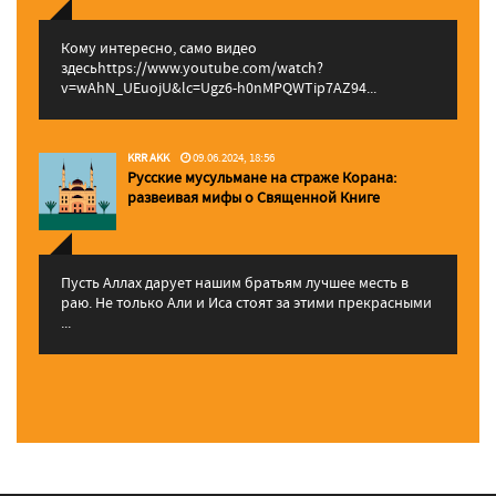
Кому интересно, само видео
здесьhttps://www.youtube.com/watch?
v=wAhN_UEuojU&lc=Ugz6-h0nMPQWTip7AZ94...
KRR AKK
09.06.2024, 18:56
Русские мусульмане на страже Корана:
pазвеивая мифы о Священной Книге
Пусть Аллах дарует нашим братьям лучшее месть в
раю. Не только Али и Иса стоят за этими прекрасными
...