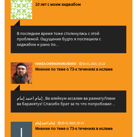
10 лет с моим хиджабом
В последнее время тоже столкнулась с этой
проблемой. Ощущение будто я поспешила с
хиджабом и рано по...
HAMZA CHERNOMORCHENKO
30.01.2025, 15:22
Мнение по теме о 73-х течениях в исламе
إمام احمد إمام , Ва алейкум ассалам ва рахматуЛлахи
ва баракятух! Спасибо брат за то что попробовал ...
إمام احمد إمام
29.01.2025, 00:43
Мнение по теме о 73-х течениях в исламе