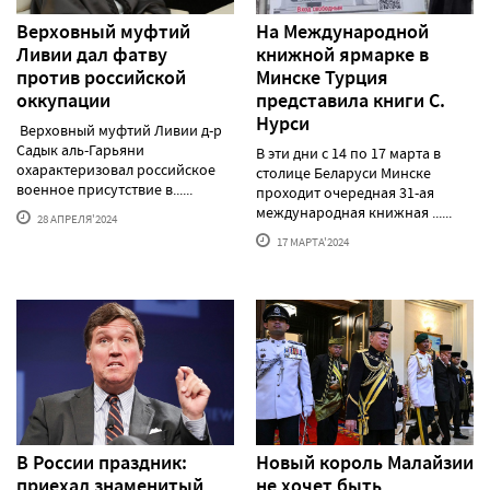
Верховный муфтий
На Международной
Ливии дал фатву
книжной ярмарке в
против российской
Минске Турция
оккупации
представила книги С.
Нурси
Верховный муфтий Ливии д-р
Садык аль-Гарьяни
В эти дни с 14 по 17 марта в
охарактеризовал российское
столице Беларуси Минске
военное присутствие в......
проходит очередная 31-ая
международная книжная ......
28 АПРЕЛЯ'2024
17 МАРТА'2024
В России праздник:
Новый король Малайзии
приехал знаменитый
не хочет быть