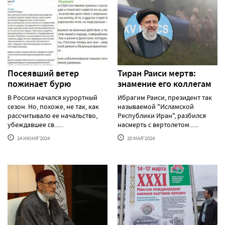
Посеявший ветер
Тиран Раиси мертв:
пожинает бурю
знамение его коллегам
В России начался курортный
Ибрагим Раиси, президент так
сезон. Но, похоже, не так, как
называемой "Исламской
рассчитывало ее начальство,
Республики Иран", разбился
убеждавшее св......
насмерть с вертолетом......
24 ИЮНЯ'2024
20 МАЯ'2024