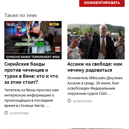
КОММЕНТИРОВАТЬ
Также по теме
Сирийские банды
Ассанж на свободе: нам
против чеченцев и
нечему радоваться
турок в Вене: кто и что
Основатель WikiLeaks Джулиан
за этим стоит?
Ассанж в среду, 26 июня, был
освобожден Федеральным
Читатель из Вены прислал нам
окружным судом США......
интересную информацию о
происходящих в последнее
28 ИЮНЯ'2024
время в столице Австр......
12 ИЮЛЯ'2024