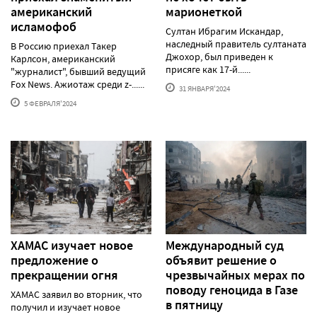
американский
марионеткой
исламофоб
Султан Ибрагим Искандар,
наследный правитель султаната
В Россию приехал Такер
Джохор, был приведен к
Карлсон, американский
присяге как 17-й......
"журналист", бывший ведущий
Fox News. Ажиотаж среди z-......
31 ЯНВАРЯ'2024
5 ФЕВРАЛЯ'2024
ХАМАС изучает новое
Международный суд
предложение о
объявит решение о
прекращении огня
чрезвычайных мерах по
поводу геноцида в Газе
ХАМАС заявил во вторник, что
в пятницу
получил и изучает новое