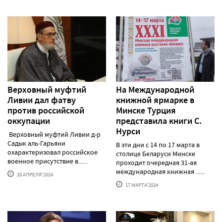
Верховный муфтий
На Международной
Ливии дал фатву
книжной ярмарке в
против российской
Минске Турция
оккупации
представила книги С.
Нурси
Верховный муфтий Ливии д-р
Садык аль-Гарьяни
В эти дни с 14 по 17 марта в
охарактеризовал российское
столице Беларуси Минске
военное присутствие в......
проходит очередная 31-ая
международная книжная ......
28 АПРЕЛЯ'2024
17 МАРТА'2024