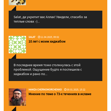
Salat, да укрепит вас Аллаx! Увидели, спасибо за
теплые слова :-)...
SALAT
11.04.2025, 09:02
10 лет с моим хиджабом
В последнее время тоже столкнулась с этой
проблемой. Ощущение будто я поспешила с
хиджабом и рано по...
HAMZA CHERNOMORCHENKO
30.01.2025, 15:22
Мнение по теме о 73-х течениях в исламе