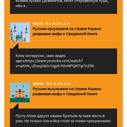
ислама Хусейн Джамбетов, несет откровенную чушь,
ибо я...
ARSLAN
11.06.2024, 02:50
Русские мусульмане на страже Корана:
pазвеивая мифы о Священной Книге
Кому интересно, само видео
здесьhttps://www.youtube.com/watch?
v=wAhN_UEuojU&lc=Ugz6-h0nMPQWTip7AZ94...
KRR AKK
09.06.2024, 18:56
Русские мусульмане на страже Корана:
pазвеивая мифы о Священной Книге
Пусть Аллах дарует нашим братьям лучшее месть в
раю. Не только Али и Иса стоят за этими прекрасными
...