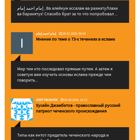
إمام احمد إمام , Ва алейкум ассалам ва рахматуЛлахи
ва баракятух! Спасибо брат за то что попробовал ...
إمام احمد إمام
29.01.2025, 00:43
Мнение по теме о 73-х течениях в исламе
Мир тем кто последовал прямым путем. А затем я
советую вам изучить основы ислама прежде чем
говорить...
АЗЕР ГАСАНЛИ
02.09.2024, 19:12
Хусейн Джамбетов - православный русский
патриот чеченского происхождения
Типы как ентот предатель чеченского народа и