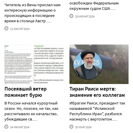
освобожден Федеральным
Читатель из Вены прислал нам
окружным судом США......
интересную информацию о
происходящих в последнее
28 ИЮНЯ'2024
время в столице Австр......
12 ИЮЛЯ'2024
Посеявший ветер
Тиран Раиси мертв:
пожинает бурю
знамение его коллегам
В России начался курортный
Ибрагим Раиси, президент так
сезон. Но, похоже, не так, как
называемой "Исламской
рассчитывало ее начальство,
Республики Иран", разбился
убеждавшее св......
насмерть с вертолетом......
24 ИЮНЯ'2024
20 МАЯ'2024