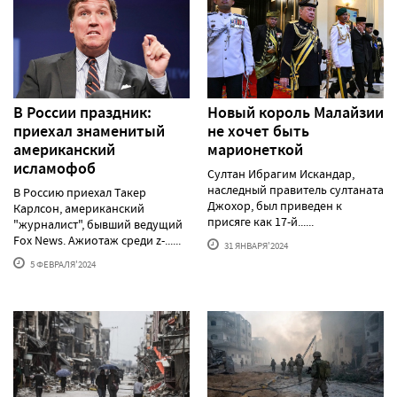
В России праздник:
Новый король Малайзии
приехал знаменитый
не хочет быть
американский
марионеткой
исламофоб
Султан Ибрагим Искандар,
наследный правитель султаната
В Россию приехал Такер
Джохор, был приведен к
Карлсон, американский
присяге как 17-й......
"журналист", бывший ведущий
Fox News. Ажиотаж среди z-......
31 ЯНВАРЯ'2024
5 ФЕВРАЛЯ'2024