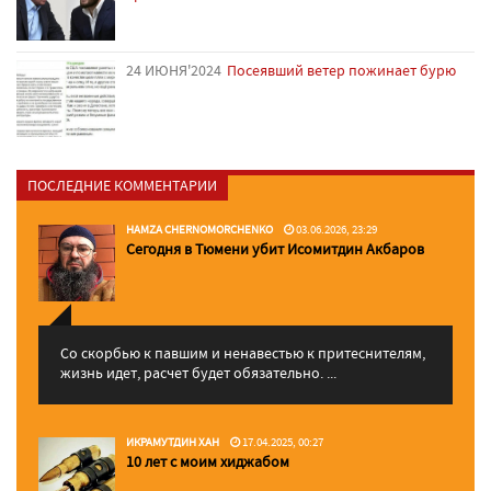
24 ИЮНЯ'2024
Посеявший ветер пожинает бурю
ПОСЛЕДНИЕ КОММЕНТАРИИ
HAMZA CHERNOMORCHENKO
03.06.2026, 23:29
Сегодня в Тюмени убит Исомитдин Акбаров
Со скорбью к павшим и ненавестью к притеснителям,
жизнь идет, расчет будет обязательно. ...
ИКРАМУТДИН ХАН
17.04.2025, 00:27
10 лет с моим хиджабом