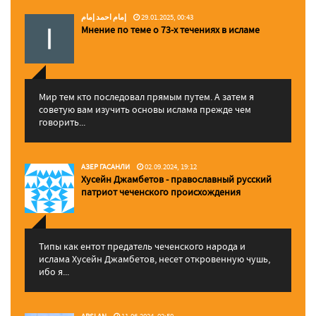
إمام احمد إمام
29.01.2025, 00:43
Мнение по теме о 73-х течениях в исламе
Мир тем кто последовал прямым путем. А затем я
советую вам изучить основы ислама прежде чем
говорить...
АЗЕР ГАСАНЛИ
02.09.2024, 19:12
Хусейн Джамбетов - православный русский
патриот чеченского происхождения
Типы как ентот предатель чеченского народа и
ислама Хусейн Джамбетов, несет откровенную чушь,
ибо я...
ARSLAN
11.06.2024, 02:50