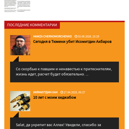
ПОСЛЕДНИЕ КОММЕНТАРИИ
HAMZA CHERNOMORCHENKO
03.06.2026, 23:29
Сегодня в Тюмени убит Исомитдин Акбаров
Со скорбью к павшим и ненавестью к притеснителям,
жизнь идет, расчет будет обязательно. ...
ИКРАМУТДИН ХАН
17.04.2025, 00:27
10 лет с моим хиджабом
Salat, да укрепит вас Аллаx! Увидели, спасибо за