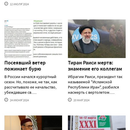
12 ИЮЛЯ'2024
Посеявший ветер
Тиран Раиси мертв:
пожинает бурю
знамение его коллегам
В России начался курортный
Ибрагим Раиси, президент так
сезон. Но, похоже, не так, как
называемой "Исламской
рассчитывало ее начальство,
Республики Иран", разбился
убеждавшее св......
насмерть с вертолетом......
24 ИЮНЯ'2024
20 МАЯ'2024