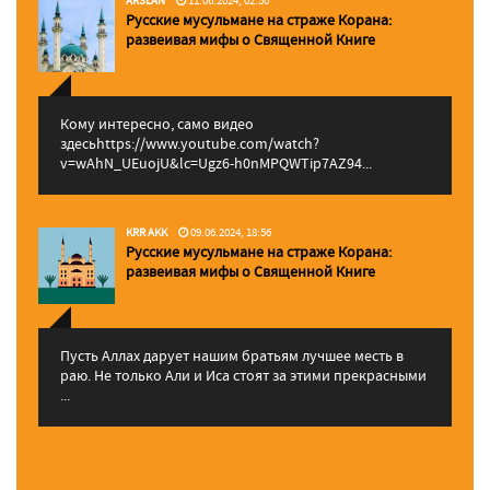
Русские мусульмане на страже Корана:
pазвеивая мифы о Священной Книге
Кому интересно, само видео
здесьhttps://www.youtube.com/watch?
v=wAhN_UEuojU&lc=Ugz6-h0nMPQWTip7AZ94...
KRR AKK
09.06.2024, 18:56
Русские мусульмане на страже Корана:
pазвеивая мифы о Священной Книге
Пусть Аллах дарует нашим братьям лучшее месть в
раю. Не только Али и Иса стоят за этими прекрасными
...