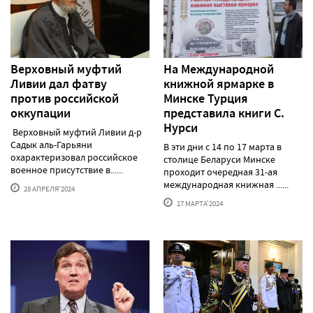
Верховный муфтий
На Международной
Ливии дал фатву
книжной ярмарке в
против российской
Минске Турция
оккупации
представила книги С.
Нурси
Верховный муфтий Ливии д-р
Садык аль-Гарьяни
В эти дни с 14 по 17 марта в
охарактеризовал российское
столице Беларуси Минске
военное присутствие в......
проходит очередная 31-ая
международная книжная ......
28 АПРЕЛЯ'2024
17 МАРТА'2024