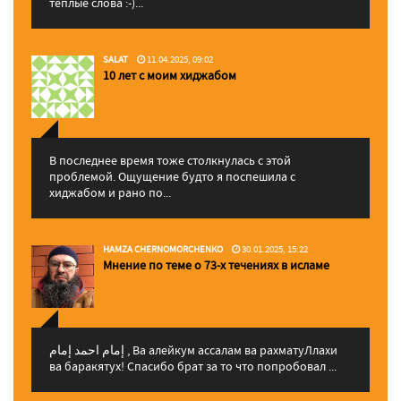
теплые слова :-)...
SALAT
11.04.2025, 09:02
10 лет с моим хиджабом
В последнее время тоже столкнулась с этой
проблемой. Ощущение будто я поспешила с
хиджабом и рано по...
HAMZA CHERNOMORCHENKO
30.01.2025, 15:22
Мнение по теме о 73-х течениях в исламе
إمام احمد إمام , Ва алейкум ассалам ва рахматуЛлахи
ва баракятух! Спасибо брат за то что попробовал ...