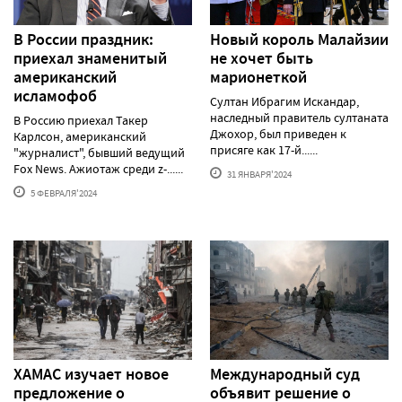
В России праздник:
Новый король Малайзии
приехал знаменитый
не хочет быть
американский
марионеткой
исламофоб
Султан Ибрагим Искандар,
наследный правитель султаната
В Россию приехал Такер
Джохор, был приведен к
Карлсон, американский
присяге как 17-й......
"журналист", бывший ведущий
Fox News. Ажиотаж среди z-......
31 ЯНВАРЯ'2024
5 ФЕВРАЛЯ'2024
ХАМАС изучает новое
Международный суд
предложение о
объявит решение о