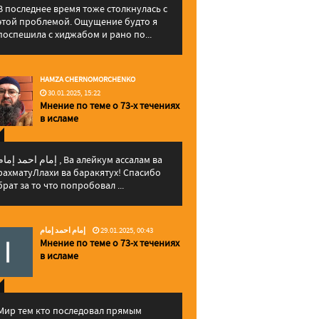
В последнее время тоже столкнулась с
этой проблемой. Ощущение будто я
поспешила с хиджабом и рано по...
HAMZA CHERNOMORCHENKO
30.01.2025, 15:22
Мнение по теме о 73-х течениях
в исламе
إمام احمد إما , Ва алейкум ассалам ва
рахматуЛлахи ва баракятух! Спасибо
брат за то что попробовал ...
إمام احمد إمام
29.01.2025, 00:43
Мнение по теме о 73-х течениях
в исламе
Мир тем кто последовал прямым