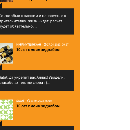
Со скорбью к павшим и ненавестью к
притеснителям, жизнь идет, расчет
будет обязательно. ...
ИКРАМУТДИН ХАН
17.04.2025, 00:27
10 лет с моим хиджабом
Salat, да укрепит вас Аллаx! Увидели,
спасибо за теплые слова :-)...
SALAT
11.04.2025, 09:02
10 лет с моим хиджабом