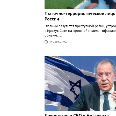
Пыточно-террористическое лицо
России
Главный результат преступной резни, устр
в Крокус-Сити на прошлой неделе - официа
обнаже......
25 МАРТА'2024
Лавров: цели СВО и Нетаньяху