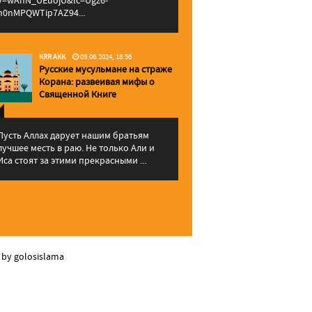
v=wAhN_UEuojU&lc=Ugz6-
h0nMPQWTip7AZ94...
KRR AKK
09.06.2024, 18:56
Русские мусульмане на страже
Корана: pазвеивая мифы о
Священной Книге
Пусть Аллах дарует нашим братьям
лучшее месть в раю. Не только Али и
Иса стоят за этими прекрасными ...
 by golosislama