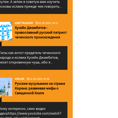
путем. А затем я советую вам изучить
основы ислама прежде чем говорить...
АЗЕР ГАСАНЛИ
02.09.2024, 19:12
Хусейн Джамбетов -
православный русский патриот
чеченского происхождения
Типы как ентот предатель чеченского
народа и ислама Хусейн Джамбетов,
несет откровенную чушь, ибо я...
ARSLAN
11.06.2024, 02:50
Русские мусульмане на страже
Корана: pазвеивая мифы о
Священной Книге
Кому интересно, само видео
здесьhttps://www.youtube.com/watch?