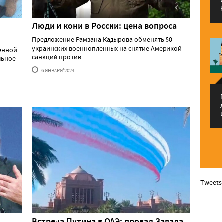
Люди и кони в России: цена вопроса
Предложение Рамзана Кадырова обменять 50
украинских военнопленных на снятие Америкой
оенной
санкций против......
льное
6 ЯНВАРЯ'2024
Tweets
Встреча Путина в ОАЭ: провал Запада