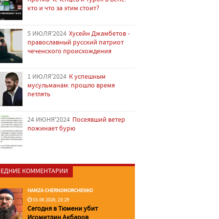
кто и что за этим стоит?
5 ИЮЛЯ'2024
Хусейн Джамбетов -
православный русский патриот
чеченского происхождения
1 ИЮЛЯ'2024
К успешным
мусульманам: прошло время
петлять
24 ИЮНЯ'2024
Посеявший ветер
пожинает бурю
ЕДНИЕ КОММЕНТАРИИ
HAMZA CHERNOMORCHENKO
03.06.2026, 23:29
Сегодня в Тюмени убит
Исомитдин Акбаров