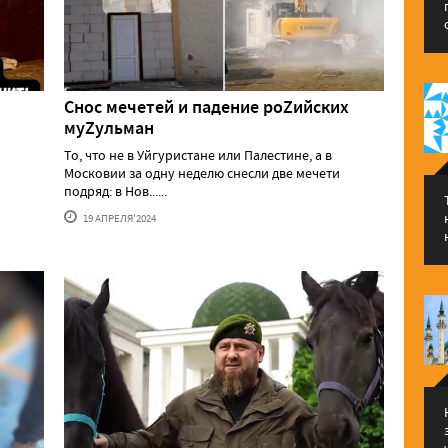
Снос мечетей и падение роZийских
муZульман
То, что не в Уйгуристане или Палестине, а в
Московии за одну неделю снесли две мечети
подряд: в Нов......
19 АПРЕЛЯ'2024