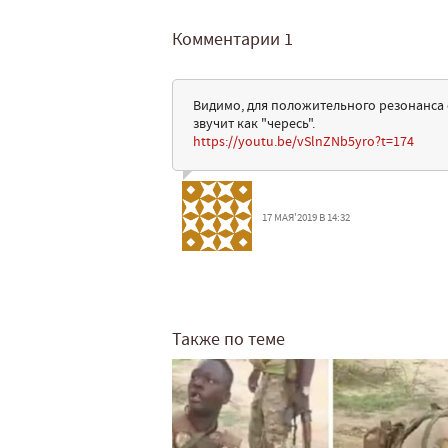
Комментарии
1
Видимо, для положительного резонанса 
звучит как "чересь".
https://youtu.be/vSlnZNb5yro?t=174
17 МАЯ'2019 В 14:32
Также по теме